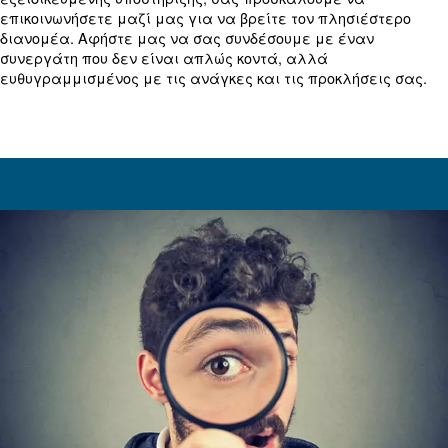
Οι διανομείς μας, οι οποίοι γνωρίζουν τις αποχρ
τοπικών προκλήσεων και απαιτήσεων, δεσμεύοντ
παρέχουν προσαρμοσμένες λύσεις από το στάδιο
την πώληση μέχρι την εγκατάσταση και τη συντήρ
διασφαλίζει ότι, ανεξάρτητα από την τοποθεσία 
συγκεκριμένες απαιτήσεις πεπιεσμένου αέρα, 
την υψηλότερη ποιότητα σέρβις και εξειδίκευσης.
Κατανοώντας τη σημασία της εγγύτητας και της
εξειδικευμένης υποστήριξης, σας προσκαλούμε ν
επικοινωνήσετε μαζί μας για να βρείτε τον πλησ
διανομέα. Αφήστε μας να σας συνδέσουμε με έν
συνεργάτη που δεν είναι απλώς κοντά, αλλά
ευθυγραμμισμένος με τις ανάγκες και τις προκλή