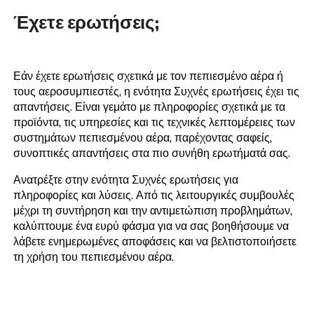
για εμπόρους
Οι πύλες μας για αντιπροσώπους προσφέρουν 
εσωτερικά εργαλεία για τη βελτιστοποίηση των
επιχειρηματικών σας δραστηριοτήτων. Αυτοί οι 
έχουν σχεδιαστεί για να υποστηρίζουν τις πωλήσ
σέρβις της ολοκληρωμένης σειράς αεροσυμπιεσ
γνωστών για την αποδοτικότητά τους, την από
εστιάζει στην ιπποδύναμη και τα χαμηλά επίπεδ
θορύβου. Ως αξιόπιστος προμηθευτής λύσεων
πεπιεσμένου αέρα, διασφαλίζουμε ότι αυτές οι 
βελτιώνουν την ικανότητά σας να εξυπηρετείτε 
κλάδους, διατηρώντας τη δέσμευσή μας για ποιό
ικανοποίηση πελατών.