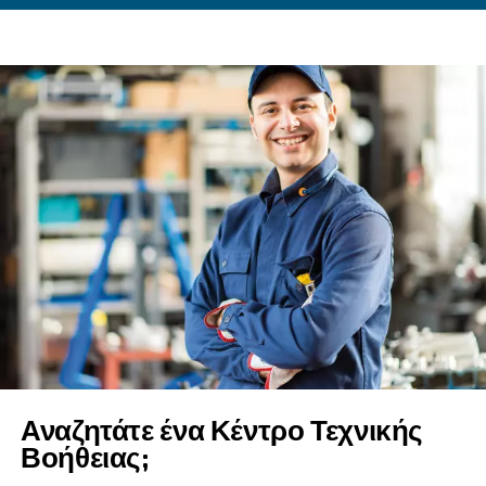
Επικοινωνήστε με τους
αντιπροσώπους μας
Είτε αναζητάτε εξειδικευμένες συμβουλές είτε ψ
αγοράσετε, το δίκτυο αντιπροσώπων μας εξασφα
άνετη πρόσβαση και αξιόπιστη εξυπηρέτηση.
Εμπιστευτείτε τους αντιπροσώπους μας για μια
απρόσκοπτη εμπειρία με τις καινοτόμες λύσεις μ
Βρείτε το πλησιέστερο κατάστημα