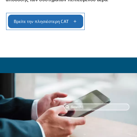
Αναζητάτε ένα Κέντρο Τεχνι
Βοήθειας;
Τα παγκοσμίως τοποθετημένα κέντρα τεχνικής
υποστήριξης (CAT) της εταιρείας μας βρίσκονται
πρώτη γραμμή της παροχής ολοκληρωμένων λ
συντήρησης, επισκευής και προγραμματισμένης
συντήρησης προσαρμοσμένων στις ανάγκες τω
αεροσυμπιεστών σας. Επικεντρωνόμενοι στη χ
γνήσιων ανταλλακτικών, στόχος μας είναι να
παρατείνουμε τη διάρκεια ζωής του εξοπλισμού 
διασφαλίζοντας ότι συνεχίζει να λειτουργεί
αποτελεσματικά και αξιόπιστα με την πάροδο το
Οι εξειδικευμένοι τεχνικοί μας ενημερώνονται σ