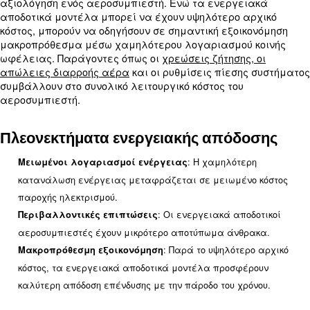
Η τιμή αγοράς είναι η ευκολότερη να καθοριστεί,
σημαντικό να ληφθεί υπόψη και το κόστος των αν
και του σέρβις. Τα τακτικά έξοδα συντήρησης, η
διαθεσιμότητα ανταλλακτικών και το κόστος επι
παίζουν ρόλο στο συνολικό κόστος ιδιοκτησίας.
Συνιστώσες του κόστους κύκλο
: Το αρχικό κόστος αγοράς του αεροσ
Τιμή αγοράς
: Έξοδα για τακτικές εργασίες
Κόστος συντήρησης
επισκευές και ανταλλακτικά.
: Το κόστος ηλεκτρικής ενέργεια
Κόστος ενέργειας
που απαιτείται για τη λειτουργία του αεροσυμπιε
: Πρόσθετα έξοδα όπως εργασί
Λειτουργικά έξοδα
αναλώσιμα και χρόνος εκτός λειτουργίας.