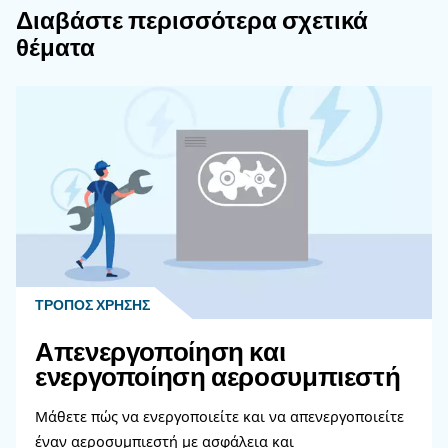
λειτουργικών εξόδων.
Γιατί Είναι Σημαντική Η Ενεργειακή
Απόδοση Κατά Την Επιλογή Ενός
Αεροσυμπιεστή;
Ποιος Είναι Ο Ρόλος Της Συντήρηση
Αεροσυμπιεστή Στο Συνολικό Κόστος
Ιδιοκτησίας;
Πώς Μπορώ Να Διασφαλίσω Ότι Ο
Αεροσυμπιεστής Που Επιλέγω Θα Πα