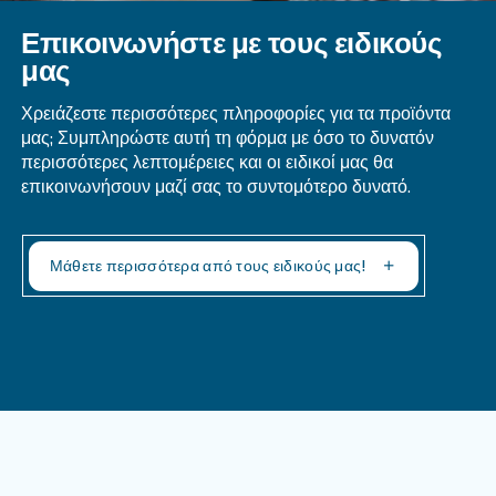
Ερωτήσεις και απαντήσεις
Ποιους Παράγοντες Θα Πρέπει Να 
Υπόψη Μου Κατά Την Αξιολόγηση Το
Συνολικού Κόστους Ιδιοκτησίας Των
Αεροσυμπιεστών;
Πώς Μπορώ Να Εκτιμήσω Το Πραγμ
Κόστος Κύκλου Ζωής Ενός Αεροσυμπ
Υπολογίστε το άθροισμα της τιμής αγοράς, του
συντήρησης, του κόστους ενέργειας και άλλων