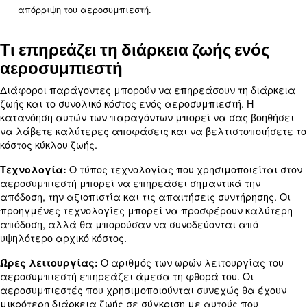
Βασικά στοιχεία του κύκλου ζω
αεροσυμπιεστών
: Το αρχικό κόστος αγοράς του α
Αρχική επένδυση
και των εξαρτημάτων του.
: Κόστος που σχετίζεται με την εγκα
Εγκατάσταση
αεροσυμπιεστή στις εγκαταστάσεις σας.
: Καθημερινά λειτουργικά έξοδα,
Λειτουργία
συμπεριλαμβανομένης της κατανάλωσης ενέργεια
: Τακτική συντήρηση, επισκευές και αντ
Συντήρηση
: Δαπάνες που σχετίζονται με την απόρρ
Απόρριψη
απόρριψη του αεροσυμπιεστή.
Τι επηρεάζει τη διάρκεια ζωής ε