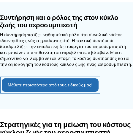
Ενεργειακή απόδοση και ο αντ
της στον κύκλο ζωής του
αεροσυμπιεστή
Η ενεργειακή
απόδοση
είναι ένας άλλος σημαντι
παράγοντας που πρέπει να λαμβάνεται υπόψη κ
αξιολόγηση ενός αεροσυμπιεστή. Ενώ τα ενεργε
αποδοτικά μοντέλα μπορεί να έχουν υψηλότερο 
κόστος, μπορούν να οδηγήσουν σε σημαντική εξοι
μακροπρόθεσμα μέσω χαμηλότερου λογαριασμού
ωφέλειας. Παράγοντες όπως οι
χρεώσεις ζήτησης
απώλειες διαρροής αέρα
και οι ρυθμίσεις πίεση
συμβάλλουν στο συνολικό λειτουργικό κόστος του
αεροσυμπιεστή.