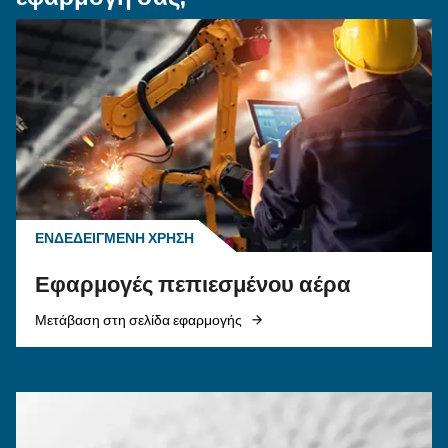
ΤΡΌΠΟΣ ΧΡΉΣΗΣ
Απενεργοποίηση και
ενεργοποίηση αεροσυμπιε
Μάθετε πώς να ενεργοποιείτε και να απενεργο
έναν αεροσυμπιεστή με ασφάλεια και
αποτελεσματικότητα. Ακολουθήστε τον οδηγό 
να διασφαλίσετε τη μεγάλη διάρκεια ζωής του
εξοπλισμού σας και να αποφύγετε τις συνήθει