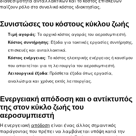
χρησιμοποιούνται διακοπτόμενα.
Το περιβάλλον λειτουργίας,
Περιβάλλον:
συμπεριλαμβανομένης της θερμοκρασίας, της υγ
της καθαριότητας, μπορεί να επηρεάσει την απόδ
διάρκεια ζωής του αεροσυμπιεστή. Τα αντίξοα 
ενδέχεται να απαιτούν συχνότερη συντήρηση και
αντικατάσταση.
Υπολογισμός του πραγματικού
κόστους κύκλου ζωής ενός
αεροσυμπιεστή
Μια δημοφιλής μέθοδος για την εκτίμηση του πρ
κόστους κύκλου ζωής ενός αεροσυμπιεστή είναι τ
της τιμής αγοράς, του κόστους συντήρησης, του κό
ενέργειας και άλλων λειτουργικών εξόδων.