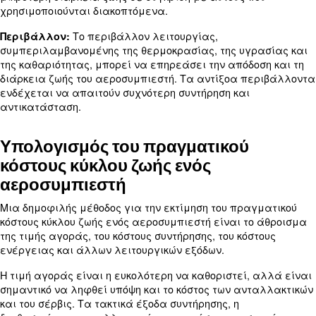
αεροσυμπιεστή
Διάφοροι παράγοντες μπορούν να επηρεάσουν τη
ζωής και το συνολικό κόστος ενός αεροσυμπιεστή.
κατανόηση αυτών των παραγόντων μπορεί να σας
να λάβετε καλύτερες αποφάσεις και να βελτιστ
κόστος κύκλου ζωής.
Ο τύπος τεχνολογίας που χρησιμοπο
Τεχνολογία:
αεροσυμπιεστή μπορεί να επηρεάσει σημαντικά 
απόδοση, την αξιοπιστία και τις απαιτήσεις συντή
προηγμένες τεχνολογίες μπορεί να προσφέρουν
απόδοση, αλλά θα μπορούσαν να συνοδεύονται 
υψηλότερο αρχικό κόστος.
Ο αριθμός των ωρών λειτουρ
Ώρες λειτουργίας:
αεροσυμπιεστή επηρεάζει άμεσα τη φθορά του. 
αεροσυμπιεστές που χρησιμοποιούνται συνεχώς 
μικρότερη διάρκεια ζωής σε σύγκριση με αυτούς 