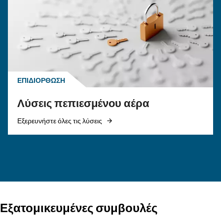
παγίδες.
ΠΕΠΙΕΣΜΈΝΟΣ ΑΈΡΑΣ
Πότε να διεξάγετε έλεγχο
αεροσυμπιεστή: ακολουθή
τον οδηγό μας!