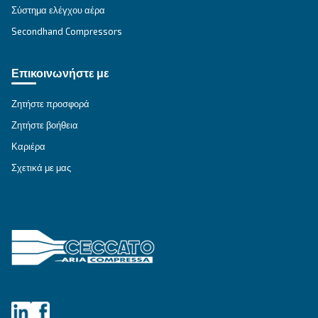
Ξεκλειδώστε τη δύναμη το
πεπιεσμένου αέρα: Ο απόλ
οδηγός σας