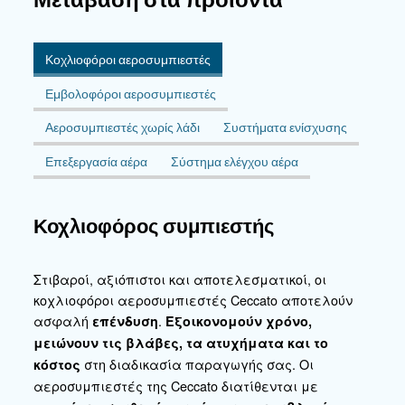
αεροσυμπιεστές μας παρέχουν τον απαραίτητο 
αποστειρωμένο αέρα για κάθε στάδιο. Βιώστε τ
τις προσαρμοσμένες λύσεις μας και αναβαθμίστε
λειτουργίες σας σε νέα επίπεδα αποδοτικότητας
ασφάλειας.
Επικοινωνήστε μαζί μας
Ξεκινήστε ένα ταξίδι προς την ενισχυμένη αποδοτ
την ασυμβίβαστη ποιότητα στη χημική και φαρμακ
βιομηχανία. Επικοινωνήστε μαζί μας για να εξε
πώς οι προσαρμοσμένες λύσεις πεπιεσμένου αέ
μπορούν να φέρουν την επανάσταση στις διαδικα
συνεργαστούμε για να ανεβάσουμε τα πρότυπα,
διασφαλίσουμε την καθαρότητα και να προωθήσο
καινοτομία στις λειτουργίες σας.