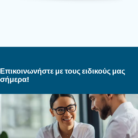
Κοχλιοφόρος συμπιεστής
Στιβαροί, αξιόπιστοι και αποτελεσματικοί, ο
κοχλιοφόροι αεροσυμπιεστές Ceccato αποτε
ασφαλή
.
επένδυση
Εξοικονομούν χρόνο,
μειώνουν τις βλάβες, τα ατυχήματα και τ
στη διαδικασία παραγωγής σας. Οι
κόστος
αεροσυμπιεστές της Ceccato διατίθενται με
κινητήρες σταθερής ταχύτητας, μεταβλητ
. Παρέχουμε
ταχύτητας ή μόνιμου μαγνήτη
επιλογές άμεσης μετάδοσης κίνησης, μετάδ
κίνησης με γρανάζια ή ιμάντα.