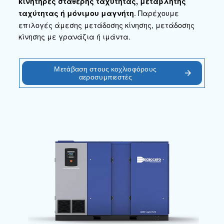
Επικοινωνήστε μαζί μας!
Μετάβαση στα προϊόντα
Κοχλιοφόροι αεροσυμπιεστές
Εμβολοφόροι αεροσυμπιεστές
Αεροσυμπιεστές χωρίς λάδι
Συστήματα ενίσχ
Επεξεργασία αέρα
Σύστημα ελέγχου αέρα