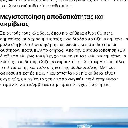
Στο περίπλοκο τοπίο της χημικής και φαρμακευτι
βιομηχανίας, η ποιότητα του αέρα αποτελεί ακρ
λίθο σε διάφορα στάδια ανάλυσης, παραγωγής κ
συσκευασίας. Οι αεροσυμπιεστές χωρίς λάδι της
μας, που διατίθενται με τεχνολογία εμβόλου, σπ
κοχλία, παρέχουν την καθαρή ποιότητα αέρα που
για αυτές τις κρίσιμες διεργασίες. Χωρίς ρύπαν
και πιστοποιημένοι ως Κατηγορίας 0, οι αεροσυμ
εγγυώνται την καθαρότητα, προστατεύοντας τα π
τα υλικά από πιθανές ακαθαρσίες.
Μεγιστοποίηση αποδοτικότητας κα
ακρίβειας
Σε αυτούς τους κλάδους, όπου η ακρίβεια είναι ύψ
σημασίας, οι αεροσυμπιεστές μας διαδραματίζο
ρόλο στη βελτιστοποίηση της απόδοσης και στη δι
αυστηρών προτύπων ποιότητας. Από την αυτοματο