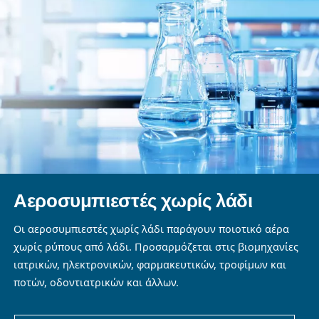
διαδικασιών έως τον έλεγχο των πνευματικών συ
λύσεις μας διασφαλίζουν απρόσκοπτες λειτουργ
τα στάδια της κατασκευής και της συσκευασίας. 
αεροσυμπιεστές μας, η αξιοπιστία και η ακρίβεια
εγγενείς, ενισχύοντας την παραγωγικότητα δια
παράλληλα ασυμβίβαστα μέτρα ελέγχου ποιότη