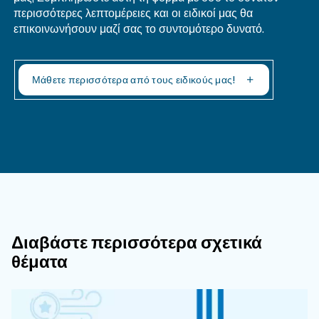
εφαρμογή σας. Αυτό θα βοηθήσει στον προσδιορι
σωστών φίλτρων, ξηραντών και άλλου εξοπλισμο
επεξεργασίας που θα χρησιμοποιηθούν.
Παρακάτω θα βρείτε μια λίστα με τα συνήθη σημ
βρίσκετε πεπιεσμένο αέρα:
● Πνευματικά εργαλεία
● Τρόφιμα και ποτά
● Ιατρικός κλάδος
● Φαρμακευτικά προϊόντα
● Αυτοκίνητα
● Σχεδιασμός