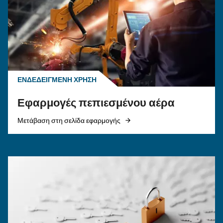
ΠΕΠΙΕΣΜΈΝΟΣ ΑΈΡΑΣ
Κινητήρας έναντι ηλεκτρικ
αεροσυμπιεστή: ποιον να