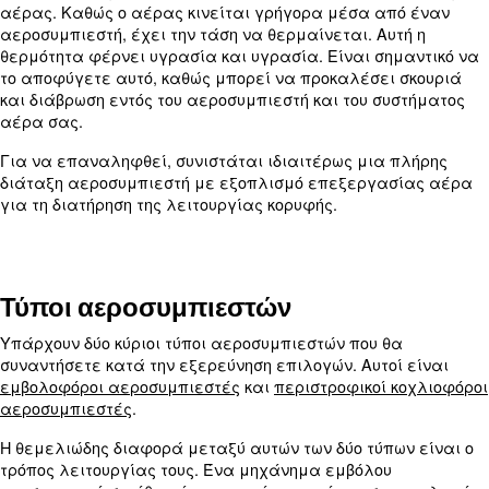
(άκρο αέρα) και η δεξαμενή αποθήκευσης χρησιμ
συνήθως για τη δημιουργία πεπιεσμένου αέρα. Α
να συμβεί με διάφορες μεθόδους και γι' αυτό υπ
πολλοί τύποι αεροσυμπιεστών.
Επεξεργασία αέρα
Δεδομένου ότι ο αέρας περιβάλλοντος χρησιμοπο
τη διάρκεια της συμπίεσης, η επεξεργασία αέρα 
συνήθως απαραίτητη για την απόκτηση αέρα υψη
ποιότητας για τις εφαρμογές σας. Αυτό οφείλετα
γεγονός ότι ο αέρας στο περιβάλλον μας συνήθω
σκόνη και άλλα σωματίδια. Επίσης, η διαδικασία
μπορεί να προσθέσει ρύπους όπως λάδι και υγρα
Εξαιτίας αυτού, συνιστάται η επένδυση σε φίλτρ
και άλλο εξοπλισμό για την αντιμετώπιση αυτών
ακαθαρσιών.