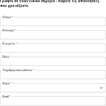
ΠΕΠΙΕΣΜΈΝΟΣ ΑΈΡΑΣ
Ο αεροσυμπιεστής δεν
λειτουργεί με κρύο αέρα: Αι
λύσεις και προληπτικά μέτ
Μάθετε γιατί ο αεροσυμπιεστής σας δεν λειτου
κρύες καιρικές συνθήκες και ανακαλύψτε
αποτελεσματικές λύσεις και προληπτικά μέτρα
διατηρήσετε την ομαλή λειτουργία του τον χε