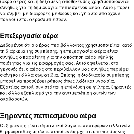
δευτερόλεπτο (l/s) ή κυβικά μέτρα ανά ώρα (m3/h)
σημαντικό να δώσετε προσοχή σε αυτές τις ονομα
για να διασφαλίσετε ότι ο εξοπλισμός σας είνα
με τις επιθυμητές εφαρμογές σας.
Η επένδυση σε έναν υπερβολικά μεγάλο ή μικρό
αεροσυμπιεστή έχει ως αποτέλεσμα αναποτελεσ
και μη αξιόπιστες λειτουργίες.
Πώς λειτουργεί η συμπίεση αέρ
Όπως αναφέρθηκε παραπάνω, η συμπίεση αέρα
χρησιμοποιεί κανονικό αέρα. Αυτός ο αέρας αν
γρήγορα μέσω ενός στοιχείου συμπίεσης μέσω εν
χώρου. Το αποτέλεσμα είναι αέρας πιο πυκνός α
ατμοσφαιρικές συνθήκες.
Στους αεροσυμπιεστές, η είσοδος, ο κινητήρας, το