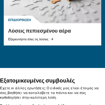
επιλέξετε;
Οδηγός ηλεκτρικού αεροσυμπιεστή: ανακαλύψ
πλεονεκτήματα, συγκρίνετε αεροσυμπιεστές ντ
και φυσικού αερίου και βελτιστοποιήστε τη
διαχείριση υγροποιημένων υδρατμών
αεροσυμπιεστών.