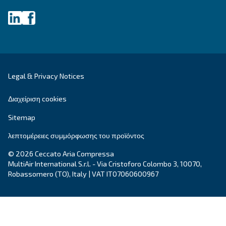
Έχετε κι άλλες ερωτήσεις; Ο ειδικός μας είναι έ
σας βοηθήσει να καταλάβετε τα πάντα και να σ
καθοδηγήσει στην καλύτερη λύση.
Γράψτε σε έναν ειδικό σήμερα - Λάβετε τις απ
που χρειάζεστε.
Όνομα
*
Επώνυμο
*
Εταιρεία
*
Πόλη
*