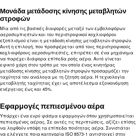
Τύποι αεροσυμπιεστών
Υπάρχουν δύο κύριοι τύποι αεροσυμπιεστών που 
συναντήσετε κατά την εξερεύνηση επιλογών. Αυτο
εμβολοφόροι αεροσυμπιεστές
και
περιστροφικοί
αεροσυμπιεστές
.
Η θεμελιώδης διαφορά μεταξύ αυτών των δύο τύπ
τρόπος λειτουργίας τους. Ένα μηχάνημα εμβόλο
χρησιμοποιεί συνήθως έναν κινητήρα και έναν 
άξονα για να μετακινεί τα έμβολα εντός ενός κυ
κυλίνδρων). Οι περιστροφικοί κοχλιοφόροι αεροσ
από την άλλη πλευρά, συμπιέζουν αέρα με δύο α
ρότορες, οι οποίοι μπορούν να τροφοδοτούνται απ
ευρεία γκάμα κινητήρων.
Εμβολοφόρος έναντι περιστροφικ