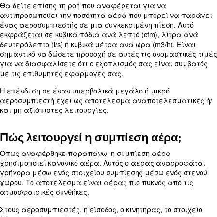
κανονικός αέρας που έχει υψηλότερη πίεση από ό
αναπνέουμε. Περιέχεται σε περιορισμένο χώρο 
απελευθερώνεται σε υψηλές ταχύτητες. Αυτό οφ
ατμοσφαιρική ανισορροπία του πεπιεσμένου αέρ
Με αυτό, υπάρχει ένα ευρύ φάσμα πιθανών επι
πίεσης, ανάλογα με το πόσο γρήγορα συμπιέζετ
σε σχέση με τον όγκο του δοχείου του.
Κατά τη σύγκριση των μοντέλων αεροσυμπιεστών
πιθανότατα θα δείτε την πίεση σε bar, η οποία με
ατμοσφαιρική πίεση. Εναλλακτικά, μετράται σε 
τετραγωνική ίντσα (psi).
Θα δείτε επίσης τη ροή που αναφέρεται για να
αντιπροσωπεύει την ποσότητα αέρα που μπορεί 
ένας αεροσυμπιεστής σε μια συγκεκριμένη πίεση
εκφράζεται σε κυβικά πόδια ανά λεπτό (cfm), λί