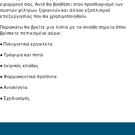
κοχλιοφόρου αεροσυμπιεστή
Και οι δύο τύποι αεροσυμπιεστών έχουν πλεονεκ
μειονεκτήματα. Οι εμβολοφόροι αεροσυμπιεστές
απλούστερο σχεδιασμό, καθιστώντας τους ευκολό
συντήρηση. Επίσης, έχουν χαμηλότερο αρχικό κόσ
επένδυσης.
Όπως υπονοείται, τα περιστροφικά μηχανήματα 
πιο ακριβά στην αγορά. Ωστόσο, προσφέρουν υψ
πλεονεκτήματα ενεργειακής απόδοσης, τα οποία
αντισταθμίζουν το υψηλότερο κόστος επένδυσης. 
οφείλεται στον πιο περίπλοκο σχεδιασμό των κιν
και στις τεχνολογικές εξελίξεις.
Μονάδα μετάδοσης κίνησης μεταβ
στροφών