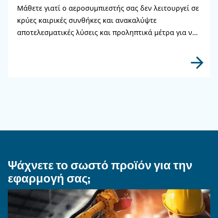
ΤΡΌΠΟΣ ΧΡΉΣΗΣ
Πώς να επιλέξετε εύκαμπτ
σωλήνα αέρα και εξαρτήμα
σύνδεσης για το σύστημα
πεπιεσμένου αέρα
Μάθετε πώς να επιλέγετε τον σωστό εύκαμπτο
σωλήνα αέρα και τα εξαρτήματα σύνδεσης για
σύστημα πεπιεσμένου αέρα για να βελτιώσετε
αέρα, να μειώσετε τις διαρροές, να διασφαλίσ
ασφάλεια και να ενισχύσετε την απόδοση.