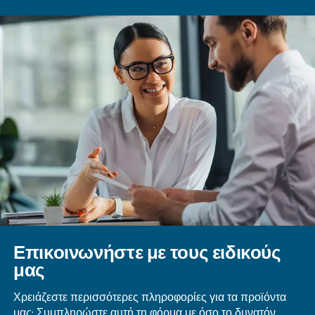
Μία από τις βασικές διαφορές μεταξύ των εμβο
αεροσυμπιεστών και του περιστροφικού κοχλιοφ
εξοπλισμού είναι η μετάδοση κίνησης μεταβλητώ
Αυτή η επιλογή, που προσφέρεται από τους περι
κοχλιοφόρους αεροσυμπιεστές, επιτρέπει σε έν
να παρέχει διάφορα επίπεδα ροής αέρα. Αυτό γ
εφικτό χάρη στον τρόπο με τον οποίο ένας κινητή
μετάδοσης κίνησης μεταβλητών στροφών προσαρμ
ταχύτητά του ανάλογα με τη ζήτηση αέρα. Η τεχ
μεταβλητής ταχύτητας έχει ως αποτέλεσμα εξοι
ενέργειας έως και 45%.
Εφαρμογές πεπιεσμένου αέρα
Υπάρχει ένα ευρύ φάσμα εφαρμογών όπου χρησι
πεπιεσμένος αέρας. Σε αυτές τις περιπτώσεις, α
να ληφθούν υπόψη τα επίπεδα ποιότητας αέρα. Σ
να ελέγχετε ποια κατηγορία ISO 8573-1 αντιστοι