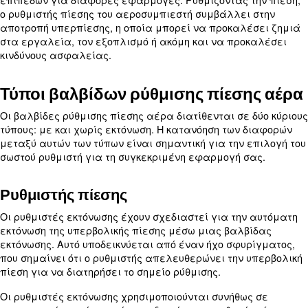
Η βαλβίδα ρύθμισης πίεσης του αεροσυμπιεστή ε
κρίσιμο εξάρτημα στα πνευματικά συστήματα. εί
συσκευή που ελέγχει και διατηρεί την έξοδο πίεσ
αεροσυμπιεστή.
Η κύρια λειτουργία του είναι να διατηρεί σταθερ
εξόδου επιτρέποντας παράλληλα τη μέγιστη ροή.
διασφαλίζει ότι τα πνευματικά εργαλεία και σ
λειτουργούν αποτελεσματικά και σταθερά, ανε
τις διακυμάνσεις της πίεσης εισόδου.
Ένας ρυθμιστής πίεσης αεροσυμπιεστή διασφαλίζ
πίεση αέρα παραμένει εντός ασφαλών και βέλτ
επιπέδων για διάφορες εφαρμογές. Ρυθμίζοντας 
ο ρυθμιστής πίεσης του αεροσυμπιεστή συμβάλλε
αποτροπή υπερπίεσης, η οποία μπορεί να προκαλ
στα εργαλεία, τον εξοπλισμό ή ακόμη και να πρ
κινδύνους ασφαλείας.