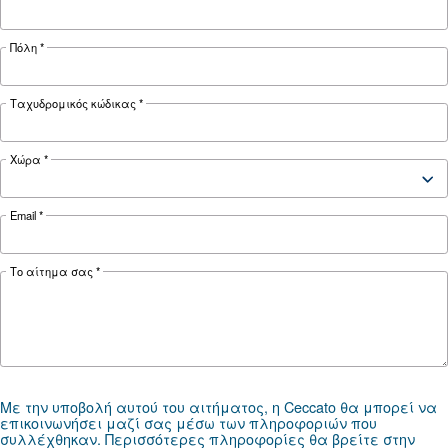
ΠΕΠΙΕΣΜΈΝΟΣ ΑΈΡΑΣ
Ο πλήρης οδηγός διαχείρι
υγροποιημένων υδρατμών
αεροσυμπιεστών
Πλήρης οδηγός για τη διαχείριση υγροποιημέ
υδρατμών αεροσυμπιεστών: αιτίες, κίνδυνοι,
αποστραγγίσεις και επεξεργασία για την πρόλ
διάβρωσης, χρόνου εκτός λειτουργίας και προ