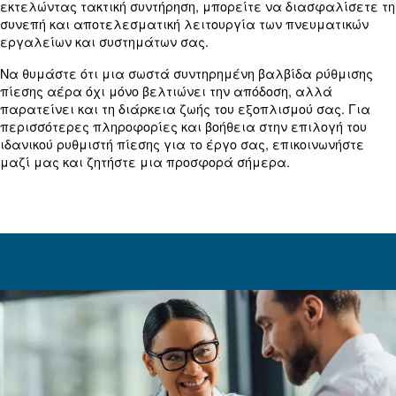
ακατάλληλη επιλογή ρυθμιστή ή στην επίδραση τ
παροχής (SPE). Για τη διαχείριση των διακυμάνσ
: Βεβαιωθείτε ότι ο ρυθμι
Σωστή επιλογή ρυθμιστή
κατάλληλο μέγεθος για τον ρυθμό ροής του συστήμ
: Χρησιμοποιήστε δύο ρυθμιστές δ
Διαχείριση SPE
να αποτρέψετε την αύξηση της πίεσης που μπορεί 
προκαλέσει ζημιά στα εξαρτήματα που βρίσκονται
Σχέση ερπυσμού
Η ερπυσμός προκύπτει όταν η πίεση εξόδου αυξά
σταδιακά παρά τη σταθερή πίεση εισόδου. Αυτό 
μετριαστεί με:
τοποθέτηση δύο ρυθμιστώ
Χρήση δύο ρυθμιστών: Η