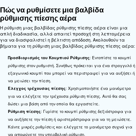
πνευματικά συστήματα όπου η διατήρηση σταθερ
είναι κρίσιμης σημασίας. Δεν απαιτούν πρόσθετ
εκτόνωσης στο σύστημα, καθιστώντας τα μια βολι
για πολλές εφαρμογές.
Ρυθμιστές χωρίς εκτόνωση
Οι ρυθμιστές χωρίς εκτόνωση, από την άλλη πλευ
εκτονώνουν την υπερπίεση. Αντίθετα, περιορίζουν
αέρα μόλις γίνει υπέρβαση του σημείου ρύθμισης
διατηρώντας το αέριο μέσα στο σύστημα.
Αυτός ο τύπος ρυθμιστή είναι ιδιαίτερα χρήσιμος
επικίνδυνα ή ακριβά αέρια, καθώς παγιδεύει μ
αυτές τις ουσίες για ελεγχόμενη απελευθέρωση.
ρυθμιστές χωρίς εκτόνωση προτιμώνται σε κατασ
η αποτροπή της διαφυγής επικίνδυνων ουσιών είν
απαραίτητη. Ωστόσο, ενδέχεται να απαιτούνται