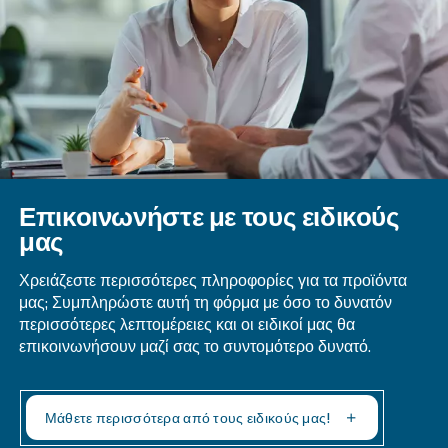
μπορεί να βοηθήσει στη μείωση της πιθανότητας ε
: Ελέγχετε τακτικά τον ρυ
Τακτικές επιθεωρήσεις
σημάδια φθοράς ή ζημιάς που θα μπορούσαν να σ
στην παραμόρφωση.
Η σημασία της σωστής πιστοπ
Η επιλογή ενός ρυθμιστή πίεσης αέρα που πληροί
πρότυπα είναι καθοριστικής σημασίας για τη δια
αξιοπιστίας και της ασφάλειάς του σε πνευματι
συστήματα.
Οι πιστοποιημένοι ρυθμιστές έχουν σχεδιαστεί γ
αντέχουν στις απαιτήσεις διαφόρων εφαρμογών,
τον κίνδυνο πρόωρης βλάβης. Κατά την αντικατά
ρυθμιστή πίεσης, επιλέγετε πάντα έναν που συ
με τα σχετικά πρότυπα για τη διατήρηση της ακε