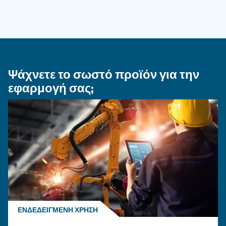
ΠΕΠΙΕΣΜΈΝΟΣ ΑΈΡΑΣ
Ποιότητα πεπιεσμένου αέρ
όσα πρέπει να γνωρίζετε
Επεξήγηση της ποιότητας του πεπιεσμένου αέ
κατηγορίες ISO, μέθοδοι δοκιμής και γιατί η
διαχείριση υγροποιημένων υδρατμών
αεροσυμπιεστών είναι σημαντική για καθαρά,
αξιόπιστα συστήματα.