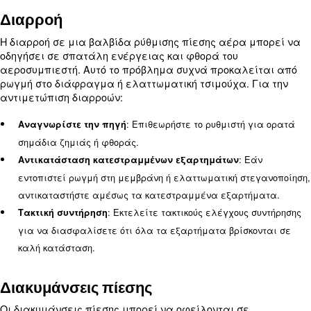
: Χρησιμοποιήστε έν
Έλεγχος τρέχουσας πίεσης
για να ελέγξετε την τρέχουσα ρύθμιση πίεσης. Αυ
δώσει μια βάση από την οποία θα εργαστείτε.
: Γυρίστε το κουμπί ρύθμισης δεξι
Ρύθμιση πίεσης
να αυξήσετε την πίεση ή αριστερόστροφα για να τ
Κάντε μικρές ρυθμίσεις και ελέγχετε το μανόμετρ
να αποφύγετε την υπερβολική ρύθμιση.
ρύθμισης: Μόλις επιτευχθεί η επιθυ
Κλείδωμα της
ασφαλίστε το κουμπί ρύθμισης στη θέση του, εάν ο
σας διαθέτει μηχανισμό κλειδώματος. Αυτό θα απ
ακούσιες αλλαγές στη ρύθμιση πίεσης.
Μάθετε περισσότερα από τους ειδικούς μας!