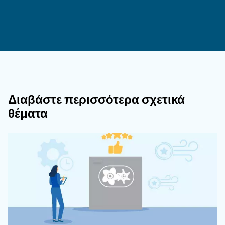
και της απόδοσης του συστήματος.
Επικοινωνήστε με έναν ειδικό
Η κατανόηση της λειτουργίας, των τύπων και των 
ζητημάτων των βαλβίδων ρύθμισης πίεσης αέρα ε
απαραίτητη για όσους εργάζονται με πνευματικ
συστήματα. Επιλέγοντας τον σωστό τύπο ρυθμιστ
εκτελώντας τακτική συντήρηση, μπορείτε να δια
συνεπή και αποτελεσματική λειτουργία των πνε
εργαλείων και συστημάτων σας.
Να θυμάστε ότι μια σωστά συντηρημένη βαλβίδα 
πίεσης αέρα όχι μόνο βελτιώνει την απόδοση, α
παρατείνει και τη διάρκεια ζωής του εξοπλισμού 
περισσότερες πληροφορίες και βοήθεια στην επι
ιδανικού ρυθμιστή πίεσης για το έργο σας, επικο