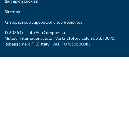
Έχετε κι άλλες ερωτήσεις; Ο ειδικός μας είναι έ
σας βοηθήσει να καταλάβετε τα πάντα και να σ
καθοδηγήσει στην καλύτερη λύση.
Γράψτε σε έναν ειδικό σήμερα - Λάβετε τις απ
που χρειάζεστε.
Όνομα
*
Επώνυμο
*
Εταιρεία
*
Πόλη
*