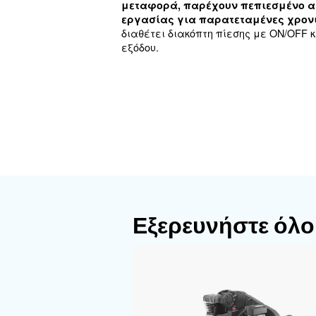
DIY αεροσυ
Εάν δίνετε προτεραιότητα
συμπαγείς και φορητοί α
μεταφορά, παρέχουν πε
εργασίας για παρατετα
διαθέτει διακόπτη πίεσης
εξόδου.