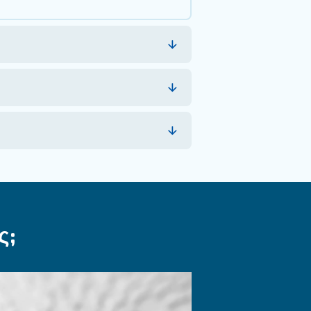
o-It-Yourself;
υρύ φάσμα εφαρμογών. Είτε πρόκειται για την κ
στεί για να υποστηρίζουν την παραγωγικότητά σ
Συχνές ερωτήσεις για τους DIY αεροσυμπιεστές