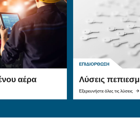
ς είναι ιδανικοί για ιδιοκτήτες σπιτιών, ερασι
 ελαφρύτερες εφαρμογές, όπως φούσκωμα, ψεκασ
στη χρήση, ιδανικά για μη βιομηχανική χρήση.
σιμοποιήσω Με Ηλεκτρικά Εργαλεία;
 Οι Ιδιοκατασκευασμένοι Αεροσυμπιεστ