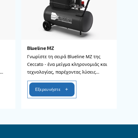
τε όλους τους αθόρυβο