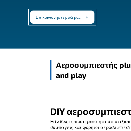
ερασιτέχνες, λάτρεις του DIY και μικρά συνε
αεροσυμπιεστές προσφέρουν αποτελεσματ
επιτρέποντάς σας να αντιμετωπίζετε εύκολ
Επικοινωνήστε μαζί μας
Αεροσυμπιεσ
and play