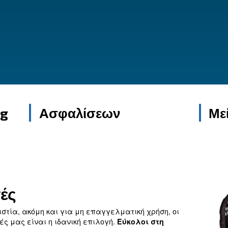
ργεία. Συμπαγείς και αξιόπιστοι, αυτοί οι
ική απόδοση και ευκολία χρήσης,
α τα έργα σας.
τής plug
Ασφαλίσεων