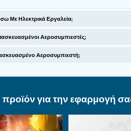
λέξετε αεροσυμπιεστές D
πιεστές μας παρέχουν σταθερή απόδοση σε ένα ε
την κατασκευή, αυτά τα μηχανήματα έχουν σχεδια
πόδοση και απλή λειτουργία στον πυρήνα τους.
ροσυμπιεστών
Σχετικά με τους DIY αεροσυμπιεστές
Κατάλληλοι Οι Αεροσυμπιεστές DIY;