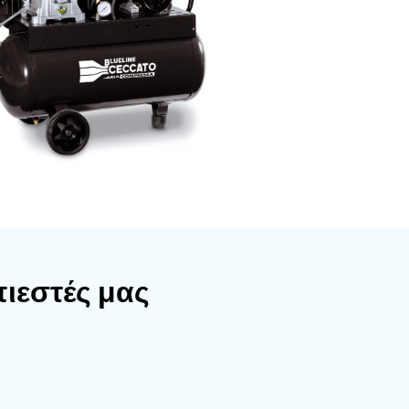
ή χρήση, οι
λοι στη
λεία
υμπιεστών
ο της πίεσης