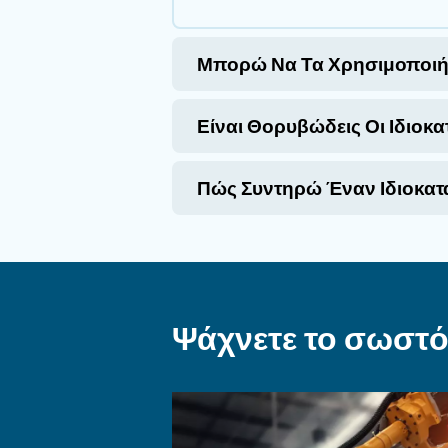
Γιατί να επι
Οι βιομηχανικοί αεροσυμ
αυτοκινητοβιομηχανία ή 
αξιοπιστία, ενεργειακή α
Πλεονεκτήματα των DIY αε
Για Ποιους Είναι 