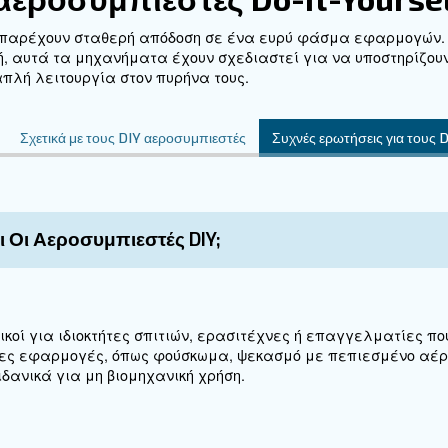
Ε
Χρε
Συμ
λεπ
συν