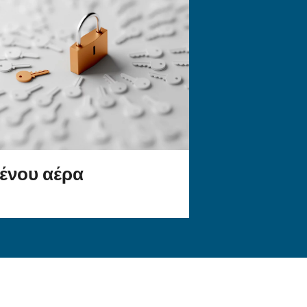
τέχνες ή επαγγελματίες που χρειάζονται ενέργεια
μό με πεπιεσμένο αέρα ή καθαρισμό. Είναι μι
ές;