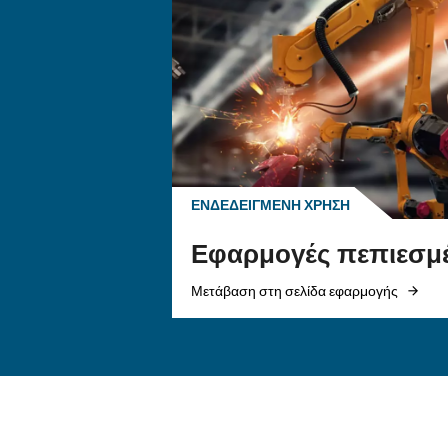
Αυτοί οι αεροσυμπιεστέ
πεπιεσμένου αέρα για
διαστάσεων και εύκολα 
Μπορώ Να Τα Χρη
Είναι Θορυβώδεις