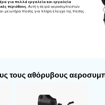
μπιεστές
 στην αξιοπιστία, ακόμη και για μη επαγγελματικ
εροσυμπιεστές μας είναι η ιδανική επιλογή.
Εύκο
πιεσμένο αέρα για πολλά εργαλεία και εργα
. Αυτή η σειρά αεροσ
μένες χρονικές περιόδους
 με ON/OFF και μειωτήρα πίεσης για πλήρη έλεγχ