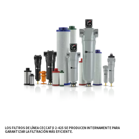
comprimido permanezca libre de contaminantes. El d
«elemento de ajuste a presión» simplifica la sustitució
cartucho,
minimizando el tiempo de inactividad y 
.
de mantenimiento
Los cilindros de acero inoxidable de alta calidad prop
resistencia a la corrosión y estabilidad al elemento filtr
que garantiza un rendimiento duradero. Las flechas i
de parada y bloqueo mejoran la seguridad del producto
un apriete excesivo. La inclusión de kits de conexión,
montaje en pared y un nuevo diseño de cabezal de fil
que el montaje de estos filtros en su instalación sea fá
cómodo.