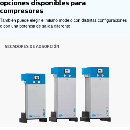
Nombre
*
Apellido
*
Empresa
*
Ciudad
*
Código postal
*
País
*