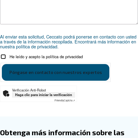
Asesoramiento personalizado
Elegir el compresor de aire y el equipo adecuados puede
por lo que el mejor paso que puede dar es ponerse en c
nosotros directamente. Nuestro equipo de experimentad
de ventas y distribuidores locales está a su disposición 
asesoramiento experto adaptado específicamente a sus
Como marca global con una fuerte presencia local, estam
para ayudarle dondequiera que esté.
Póngase en contacto con nosotros hoy mismo o rel
siguiente formulario: estamos aquí para ayudarle.