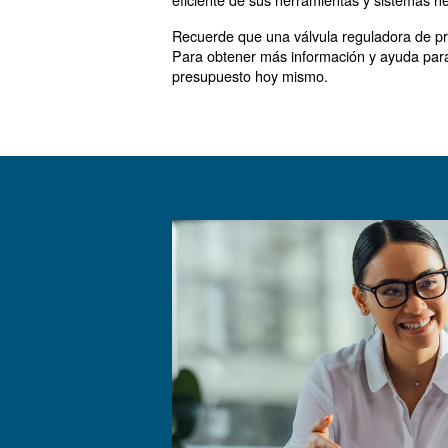
Fluctuaciones 
Las fluctuaciones de presión 
las fluctuaciones de presión:
Selección correcta del re
: utilice
Gestionar la EPS
Fluencia
La fluencia se produce cuand
: 
Uso de dos reguladores
Inspecciones regulares: 