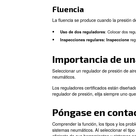
Problemas c
A pesar de su fiabilidad, la
problemas comunes y cómo a
Fuga
Las fugas en una válvula reg
deberse a un diafragma agrie
: Inspe
Identificar la fuente
Reemplace las piezas da
:
Mantenimiento periódico