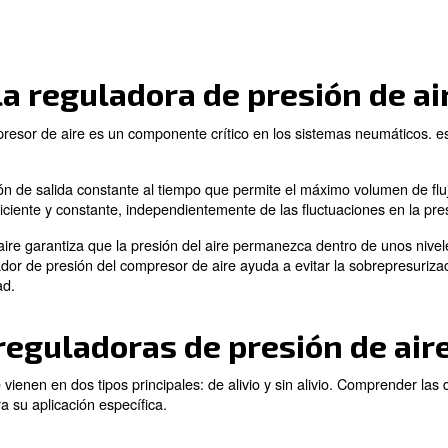
s diversos aspectos de las válvulas reguladoras de presi
enderemos:
ora de presión de aire?
s de presión de aire
guladora de presión de aire
ión de problemas
ación adecuada
 experto
válvula reguladora de p
esión del compresor de aire es un componente crítico en 
 compresor.