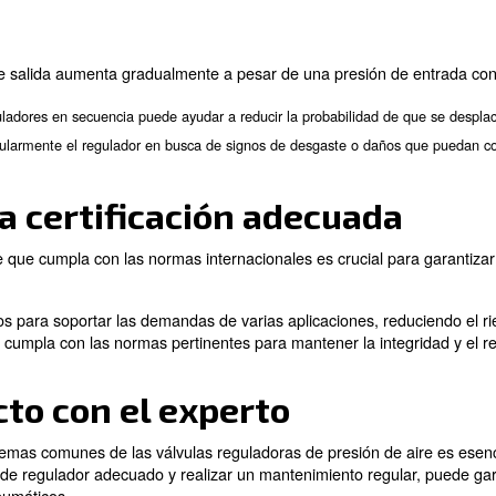
omunes y solución de 
s válvulas reguladoras de presión de aire pueden encont
bordarlos:
uladora de presión de aire pueden provocar un desperdi
tado o a un sello defectuoso. Para solucionar fugas:
ccionar el regulador en busca de signos visibles de daños o des
: si encuentra un diafragma agrietado o un sello defectu
ñadas
 Realice comprobaciones de mantenimiento periódicas para as