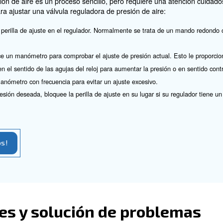
 utilizan comúnmente en sistemas neumáticos donde es c
a, lo que las convierte en una opción cómoda para muchas
n alivio
r otro lado, no liberan el exceso de presión. En su lugar,
l sistema.
ecialmente útil para gases peligrosos o caros, ya que at
n preferibles en situaciones en las que es esencial evita
ales, como una válvula de alivio aguas abajo en un sist
 una válvula reguladora