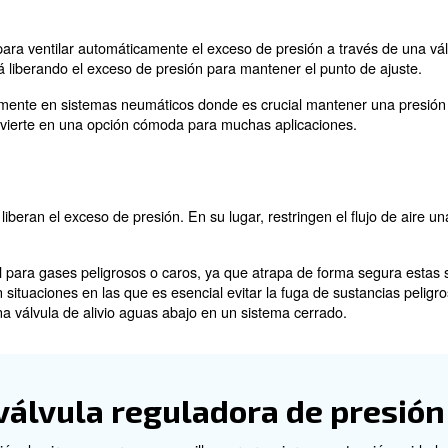
ener una presión de salida constante al tiempo que permi
n de forma eficiente y constante, independientemente de
compresor de aire garantiza que la presión del aire per
resión, el regulador de presión del compresor de aire ayu
gos de seguridad.
vulas reguladoras de pr
esión de aire vienen en dos tipos principales: de alivio 
 adecuado para su aplicación específica.
 alivio
án diseñados para ventilar automáticamente el exceso de 
 el regulador está liberando el exceso de presión para man