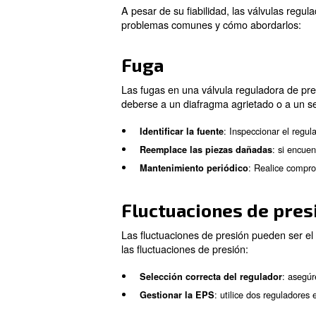
El ajuste de una válvula regu
rendimiento óptimo. Estos son
Identifique la perilla de a
disminuir la presión.
Comprobación de la presi
: gire la 
Ajuste la presión
Realice pequeños ajustes y 
: una vez
Bloquee el ajuste
accidentales en el ajuste de
¡Descubra más con nue