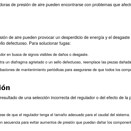
ladora de presión de aire es un proceso sencillo, pero r
 los pasos para ajustar una válvula reguladora de presi
: localice la perilla de ajuste en el regulador. Normalme
juste
: utilice un manómetro para comprobar el ajuste de p
ón actual
perilla de ajuste en el sentido de las agujas del reloj para aumen
compruebe el manómetro con frecuencia para evitar un ajuste 
 alcanzada la presión deseada, bloquee la perilla de ajuste en
 presión.
stros expertos!