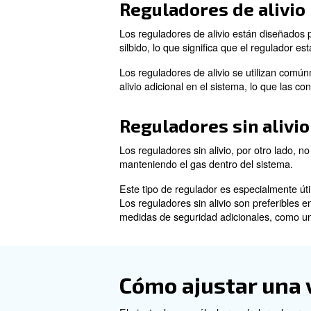
Su función principal es mant
sistemas neumáticos funcione
Un regulador de presión del 
aplicaciones. Al regular la p
equipo o incluso causar ries
Tipos de vál
Las válvulas reguladoras de pr
para seleccionar el regulador
Reguladores de
Los reguladores de alivio est
silbido, lo que significa que