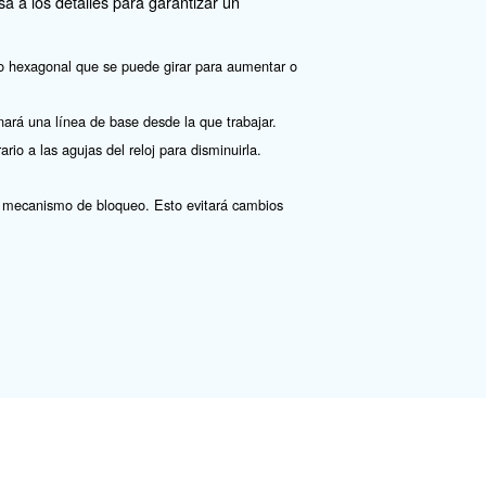
rucial mantener una presión constante. No requieren una
 aplicaciones.
 restringen el flujo de aire una vez que se supera el punt
rapa de forma segura estas sustancias para su liberación
r la fuga de sustancias peligrosas. Sin embargo, pueden r
ema cerrado.
 de presión de aire