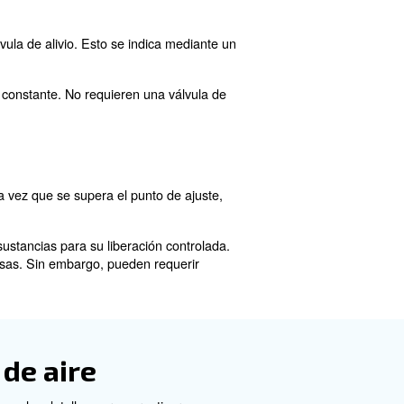
te el máximo volumen de flujo. Esto garantiza que las h
 las fluctuaciones en la presión de entrada.
manezca dentro de unos niveles seguros y óptimos para d
da a evitar la sobrepresurización, que puede dañar las h
esión de aire
y sin alivio. Comprender las diferencias entre estos tipos
presión a través de una válvula de alivio. Esto se indic
tener el punto de ajuste.