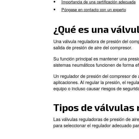
Esta completa guía evalúa lo
decisiones informadas. Apr
¿Qué es una válvula regulad
Tipos de válvulas reguladora
Cómo ajustar una válvula re
Problemas comunes y soluc
Importancia de una certific
Póngase en contacto con un
¿Qué es una 
Una válvula reguladora de pr
salida de presión de aire del