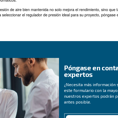
de presión
pueden ser el resultado de una selección incorrecta del 
: asegúrese de que el regulador tenga el tamaño adecua
gulador
 dos reguladores en secuencia para evitar aumentos de presió
o la presión de salida aumenta gradualmente a pesar de
Colocar dos reguladores en secuencia puede ayudar a reducir l
regularmente el regulador en busca de signos de de
Inspeccione