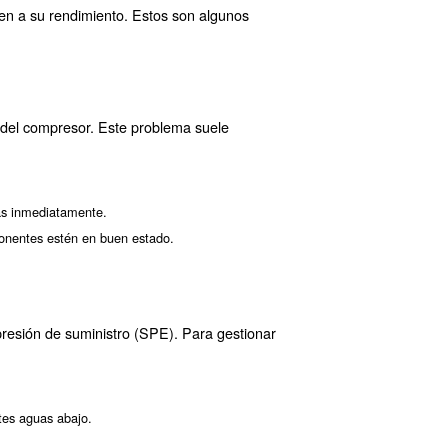
equiere una atención cuidadosa a los detalles para garant
ón de aire:
nte se trata de un mando redondo o hexagonal que se puede gira
resión actual. Esto le proporcionará una línea de base desde la
tar la presión o en sentido contrario a las agujas del reloj para 
excesivo.
 su lugar si su regulador tiene un mecanismo de bloqueo. Esto 