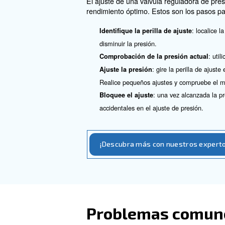
Los reguladores de alivio se
alivio adicional en el sistem
Reguladores si
Los reguladores sin alivio, po
manteniendo el gas dentro de
Este tipo de regulador es esp
Los reguladores sin alivio so
medidas de seguridad adicion
Cómo ajustar