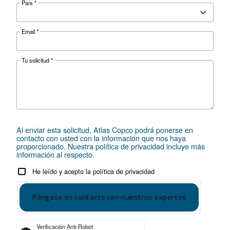
Apellido
*
Empresa
*
Código postal
*
País
*
Email
*
Tu solicitud
*