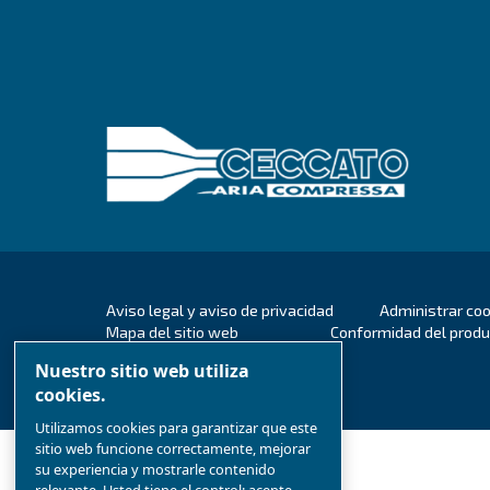
Establecida hace 90 años, Ceccato e
aire comprimido
más fiables
. Cecc
compresores de tornillo
, invirtie
objetivo de
ofrecer la última tecn
industria de los compresores.
Descubre todo sobre
el valor y la h