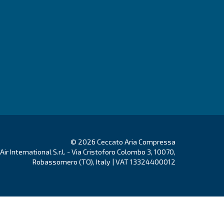
resores de tornillo
Soluciones
resores de pistón
Aplicaciones
resores exentos de
Nuestros socios
te
ter
ción de tratamiento del
ón del aire