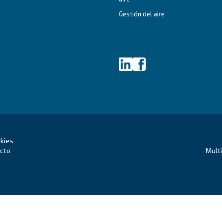
Comp
s una de las marcas de
Comp
ato es pionera en
Comp
ndo en
innovación
, con el
acei
ología
dentro de la
Boos
istoria de Ceccato
.
Solu
aire
Gesti