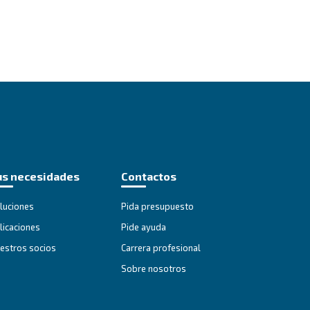
@ceccato.com
ductos
Sus necesidades