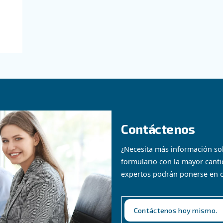
IÓN
ón ADS
imido limpio,
iciente con el
-216 de Ceccato.