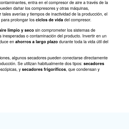
e compresores de aire:
 aire seco de alta calid
 papel fundamental a la hora de preservar y ampliar e
 Comprender su funcionamiento comienza reconociendo q
 partículas y contaminantes, entra en el compresor de ai
contaminantes pueden dañar los compresores y otras máq
. Para evitar tales averías y tiempos de inactividad de 
ido es esencial para prolongar los
del com
ciclos de vida
suministro de
sin comprometer los s
aire limpio y seco
 interrupciones inesperadas o contaminación del producto
rincipio se traduce en
durante tod
ahorros a largo plazo