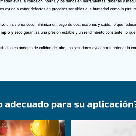
secador de compresor de
de aire comprimido puede provocar rápidamente problema
n secador en su configuración de compresor de tornillo 
proporcionar un suministro constante de aire limpio y se