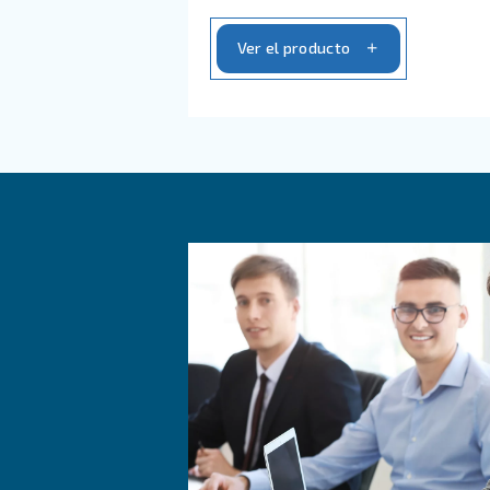
SECADORES DE ADSORC
Secadores de adsorci
Experimente un aire compr
seco y energéticamente ef
secador desecante ADS 1