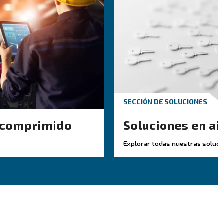
Tecnología de secadores en pastillas
Preguntas
tajas que los convierten en una opción crítica para diversas apl
inación de la humedad evita la corrosión interna y los daños en 
aire seco ayuda a evitar defectos en procesos sensib
ucto: el
: un sistema seco minimiza el riesgo de obstr
de mantenimiento
seco garantiza una presión estable y u
stema: el aire limpio y
 industrias con estrictos estándares de calidad del aire, los 