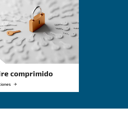
 frecuentes
icaciones:
herramientas, tuberías y maquinaria, lo que prolonga su vida út
les a la humedad como la pintura, el embalaje o el montaje de
ucciones y óxido, lo que reduce la frecuencia y el coste de las 
n rendimiento constante, lo que ayuda a que los compresores 
secadores ayudan a mantener la conformidad suministrando aire q