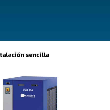
eco
Instalación sencil