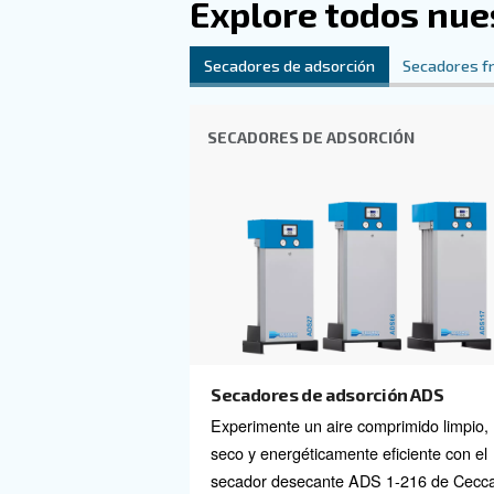
Disponibles en varios tamañ
al compresor, optimizando el
, que utilizan 
de adsorción
separan el agua y el aceite.
Explore tod
Secadores de adsorción