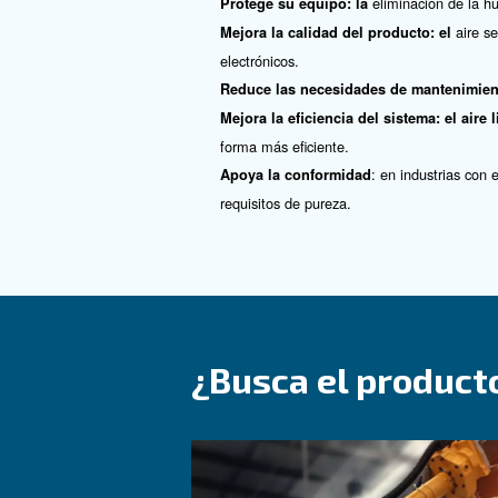
¿Qué es un 
La humedad en los sistemas 
equipos. Por eso, integrar u
de aire están diseñados para 