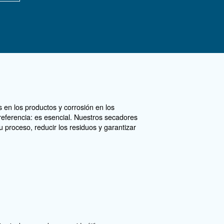
ontáctenos
cesita más información sobre nuestros productos? R
mulario con la mayor cantidad de detalles posible y 
ertos podrán ponerse en contacto con usted lo antes