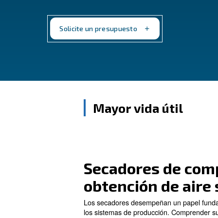
refrigerante y adsorción. Mantenga su a
rendimiento óptimo. Elija entre una var
necesidades específicas.
Solicite un presupuesto
Mayor vida út