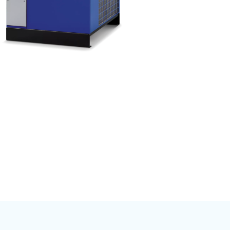
ad
l
de
ciclo de vida
ue el aire
re a través de la
uinas,
la producción, el
presor.
istemas de
. Invertir en un
a la vida útil del