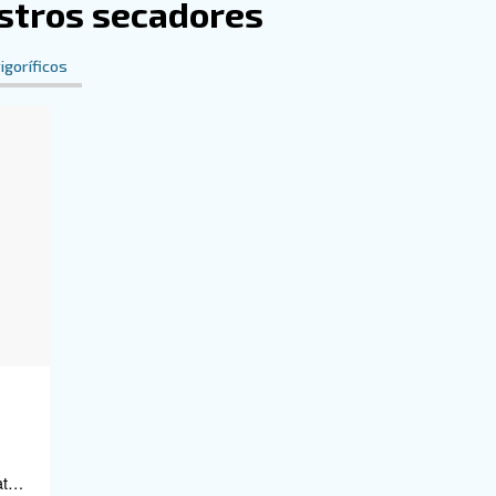
os y configuraciones, algunos secadores pueden conecta
 espacio de producción. Se utilizan habitualmente dos ti
sustancias higroscópicas, y
, que
secadores frigoríficos
os nuestros secadores
Secadores frigoríficos