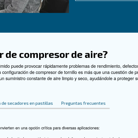
 con nuestra
C
¿Ne
for
exp