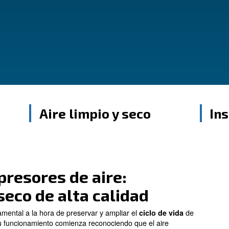
ire comprimido limpio y sin humedad para un
iedad de modelos para adaptarse a sus
il
Aire limpio y s