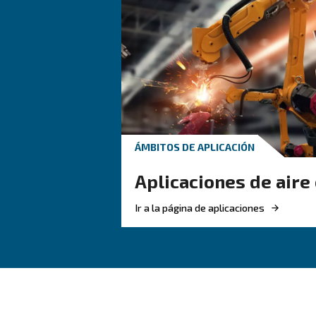
la fiabilidad en cada ciclo.
Ventajas de los secadores
Los secadores ofrecen varias ven
elim
Protege su equipo: la
Mejora la calidad del prod
electrónicos.
Reduce las necesidades 
Mejora la eficiencia del si
forma más eficiente.
: en
Apoya la conformidad