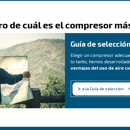
FORMULARIO DE CONTACTO
o sin
Book a service
smo.
Póngase en contacto con nue
smo
Pide ayuda