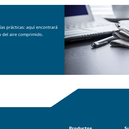
Compresores de
C
pistón
e
Hágalo usted mismo y
La