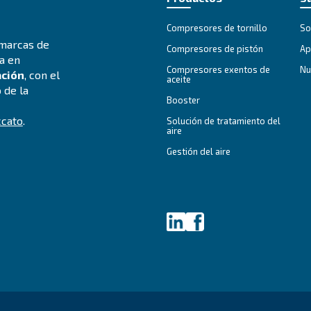
aplicaciones profesionales
co
Explore la gama
Ex
ologías, y guías prácticas: aquí encontrará
a en el mundo del aire comprimido.