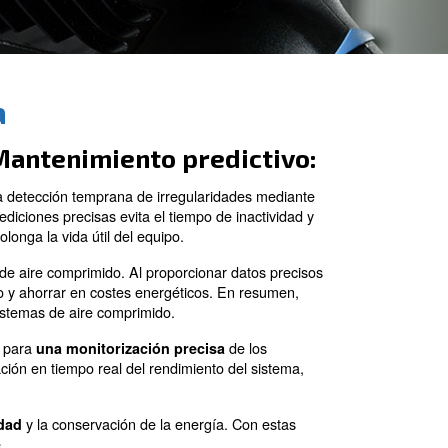
encia óptima
ía
Mantenimiento 
n un uso más
La detección temprana de irr
uce los costes y el
mediciones precisas evita el t
prolonga la vida útil del equipo