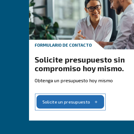
Pónga