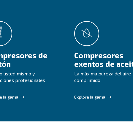
á seguro de cuál es el 
Gu
Ele
lo 
ven