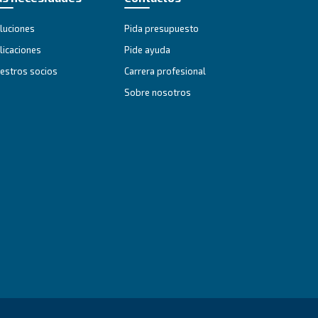
mprimido
plore la gama
Explore la g