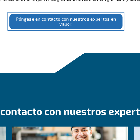
esenciales para
la productividad y la eficien
maximizar
s permiten
el rendimiento, anticiparnos a las 
optimizar
nta, es una inversión inteligente para
prolongar la vida
 la intersección de la tecnología y la practicidad. Nue
n equipo adicional mínimo para su instalación. Están dis
energía.
encia óptima, sino que también se alinea con nuestro 
 su compresor funciona de la mejor forma gracias
a nues
Póngase en contacto con nuest
vapor.