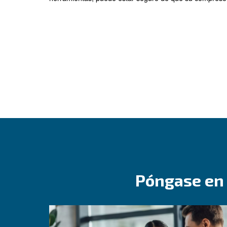
Nuestras herramientas de medición son 
y en tiempo real, estas herramientas no
nuestra medición no es solo una herramie
Nuestras soluciones de medición encarnan
sistemas de aire comprimido, requieren u
incluido la presión, el caudal y el uso de 
Esto no solo ayuda a mantener una efici
herramientas, puede estar seguro de que