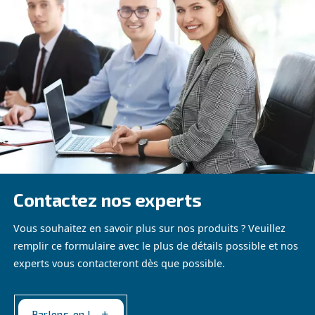
Fonocompact PRO
Voici Fonocompact Pro
de Ceccato – Le
compresseur
professionnel
silencieux. Parfait pour
Voir nos
produits
les installations
intérieures. Profitez
d’une efficacité