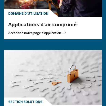
Avantages des compresseurs silencieux
À propos des compresseurs silencieux
Questions-réponses sur les compresseurs silencieu
Nos compresseurs à pistons silencieux sont conçus dans
confort et de fonctionnalité. Ils associent l’ingénierie fia
à des caractéristiques qui rendent l’utilisation quotidienn
et plus silencieuse.
partir de 59 décibels, le
Les faibles niveaux sonores, à
adaptés aux environnements intérieurs
favorise un fonction
La conception compacte et fermée
silencieux sans compromettre l’espace