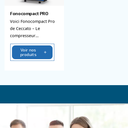
Fonolife
Les compresseurs
Fonolife de Ceccato sont
des compresseurs à
pistons silencieux pour
les installations
Voir nos
produits
intérieures, combinant
efficacité et bruit
minimal. Parfait pour
diverses applications.