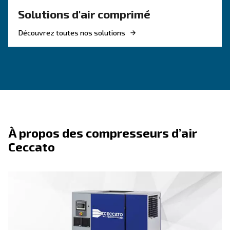
parfaite pour une
Démarrage facile et interface intuitive,
quotidienne
lubrifiés à l’huile conçus pour une f
Composants durables
terme
, des petites unités d’ate
Gamme flexible de puissances
plus robustes jusqu’à 10 ch
Vous recherchez le produit ad
votre application ?