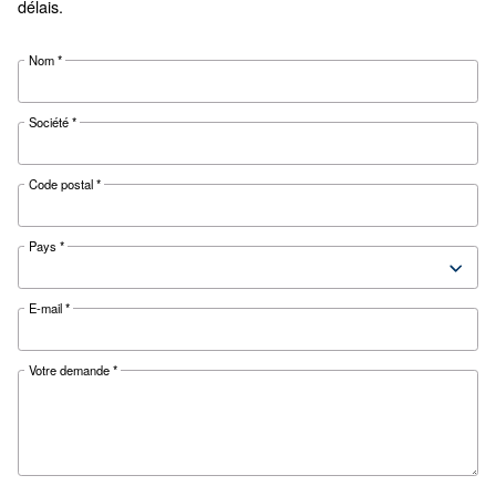
Vous êtes très proche pour obtenir votre devis.
Remplissez le formulaire avec toutes les informa
nécessaires et notre expert vous contactera dans les 
délais.
Nom
*
Société
*
Code postal
*
Pays
*