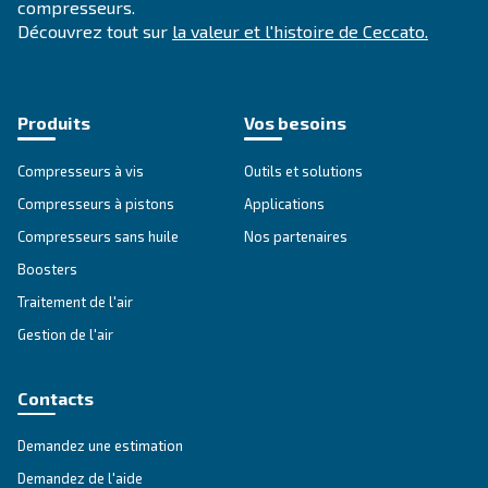
Vérification Anti-Robot
Cliquez ici pour vérifier
Friendly
Captcha ⇗
Ceccato
Fondée il y a plus de 90 ans, Ceccato est l'une
des
marques d'air comprimé les plus fiables. 
est un pionnier dans le domaine des
compress
vis
, qui investit dans
l'innovation
, dans le but 
technologie la plus récente
au sein de l'indus
compresseurs.
Découvrez tout sur
la valeur et l'histoire de Ce