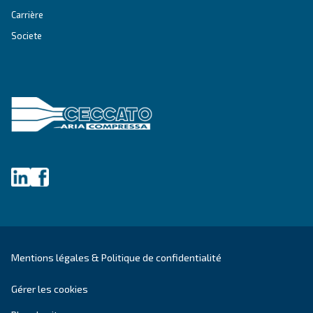
Produits
Vos besoins
Compresseurs à vis
Outils et solutions
Compresseurs à pistons
Applications
Compresseurs sans huile
Nos partenaires
Boosters
Traitement de l'air
Gestion de l'air
Contacts
Demandez une estimation
Demandez de l'aide