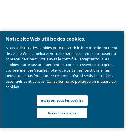
Ceccato
Fondée il y a plus de 90 ans, Ceccato est l'une
des
marques d'air comprimé les plus fiables. 
est un pionnier dans le domaine des
compress
vis
, qui investit dans
l'innovation
, dans le but 
technologie la plus récente
au sein de l'indus
compresseurs.
Découvrez tout sur
la valeur et l'histoire de Ce