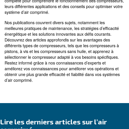
applications avancées
Bienvenue dans notre blog dédié aux compresseurs et 
comprimé, où nous plongeons dans le monde complex
technologie de compression d’air. Vous trouverez ici 
multitude d’informations allant des principes fondame
l’air comprimé aux dernières avancées en matière de 
des compresseurs. Que vous soyez nouveau sur le te
professionnel expérimenté, notre blog est une ressou
complète pour comprendre le fonctionnement des co
leurs différentes applications et des conseils pour opt
système d’air comprimé.
Nos publications couvrent divers sujets, notamment le
meilleures pratiques de maintenance, les stratégies d’e
énergétique et les solutions innovantes aux défis cour
Découvrez des articles approfondis sur les avantages
différents types de compresseurs, tels que les compr
pistons, à vis et les compresseurs sans huile, et appr