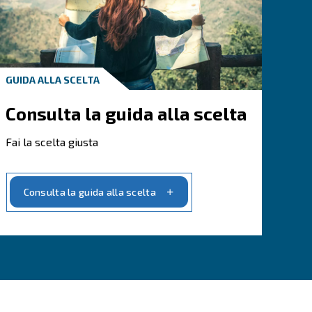
locca le soluzioni su misura p
uzione dei costi e aumento dell'efficienza: le nost
plete per il tuo sistema dell'aria compressa po
ata del compressore e migliorare le prestazioni 
duttivo. Aumenta la redditività con i nostri sistemi 
i stesso la sezione dedicata alle nostre soluzioni!
Scegli la soluzione su misura per le tue esigenze