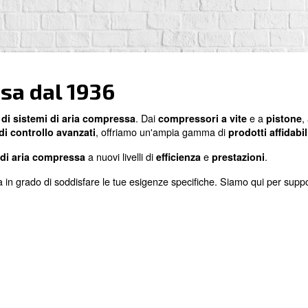
compressa dal 1936
 tue
. Dai
esigenze di sistemi di aria compressa
compr
e
, offriamo un'ampi
ori
sistemi di controllo avanzati
il tuo
a nuovi livelli di
sistema di aria compressa
effici
 all'avanguardia in grado di soddisfare le tue esigenze spe