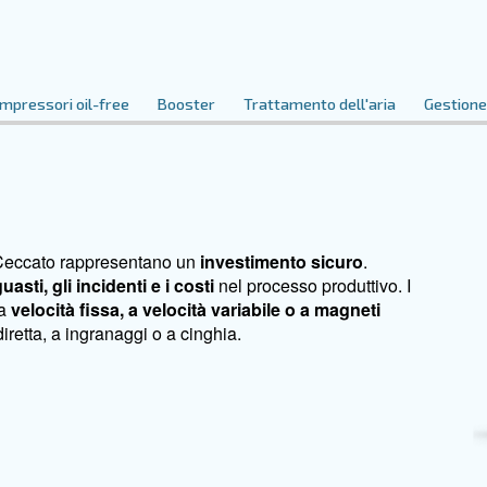
ue esigenze.
pistone
Compressori oil-free
Booster
Tratta
te