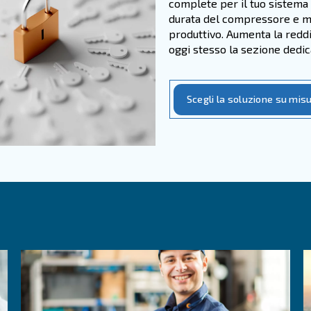
manifatturiero, ingegneristico e
presenta una risorsa vitale per
ici, sistemi di controllo e per il
duttiva. L'aria compressa viene
settori, come quello automobilistico,
o o metallurgico.
la scelta delle soluzioni di aria
ecifiche esigenze di produzione,
ità ottimali.