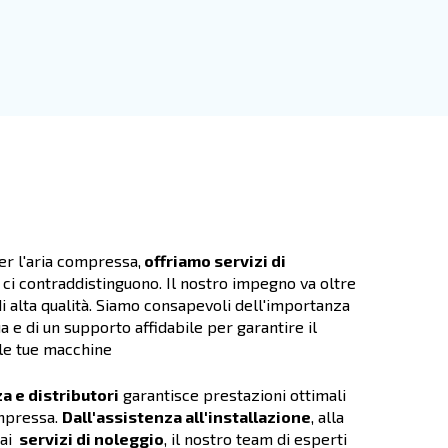
to sicuro
.
so produttivo. I
 o a magneti