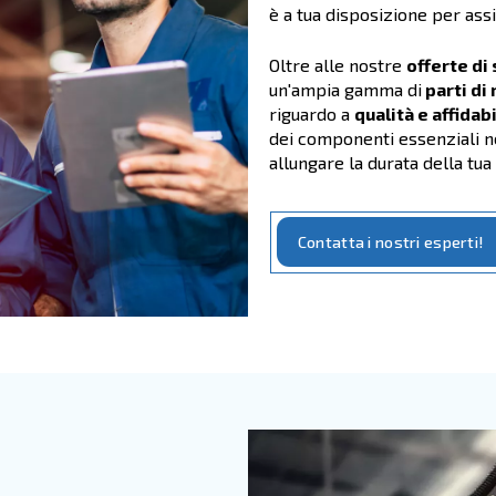
per i tuoi sistemi di ar
Ass
ass
la 
di 
reg
La 
per
ma