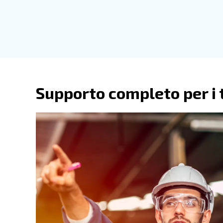
Solidi, affidabili ed efficienti, i co
Consentono di risparmiare tempo,
compressori Ceccato sono disponibil
permanenti.
Forniamo opzioni con tra
Vai ai compressori a vite