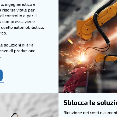
è a
Olt
un'
rig
dei
all