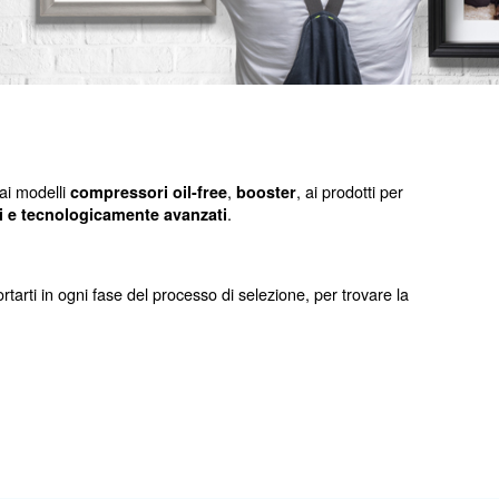
e a
, ai modelli
essori a vite
pistone
compressori oil-
a gamma di
prodotti
affidabili
e tecnologicamente avan
e
.
enza
prestazioni
cifiche. Siamo qui per supportarti in ogni fase del proces