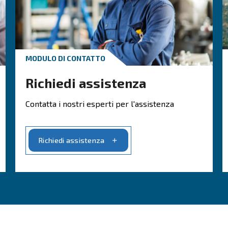
compressa
Sb
Rid
com
dur
pro
ogg