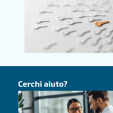
Applicazioni
In numerosi settori, come quello 
tecnologico, l'aria compressa rap
l'alimentazione di utensili pneumat
miglioramento dell'efficienza pro
ampiamente utilizzata in diversi 
elettronico, chimico, farmaceutic
I nostri consigli ti supportano nel
compressa più adatte alle tue sp
garantendo prestazioni e produttiv