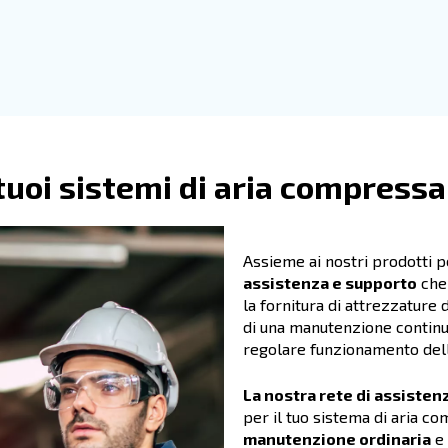
mpressori a vite Ceccato rappresentano un
investimen
di ridurre i guasti, gli incidenti e i costi
nel proces
i con motori a
velocità fissa, a velocità variabile
smissione diretta, a ingranaggi o a cinghia.