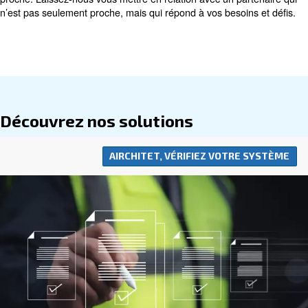
intelligente à la minimisation des coûts d’exploitation av
systèmes efficaces, nous nous engageons à fournir des 
axées sur la valeur qui soutiennent des opérations durab
rentables. Notre approche globale des économies d’éner
ressources reflète notre engagement à aider les entrepr
prospérer tout en réduisant leur empreinte environneme
Comprenant l’importance de la proximité et de l’assistan
nous vous invitons à nous contacter pour trouver le distri
proche. Laissez-nous vous mettre en relation avec un pa
n’est pas seulement proche, mais qui répond à vos besoi
Découvrez nos solutions