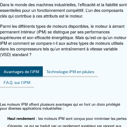
energy use by up to 45% for lasting reliability.
Voir nos produits