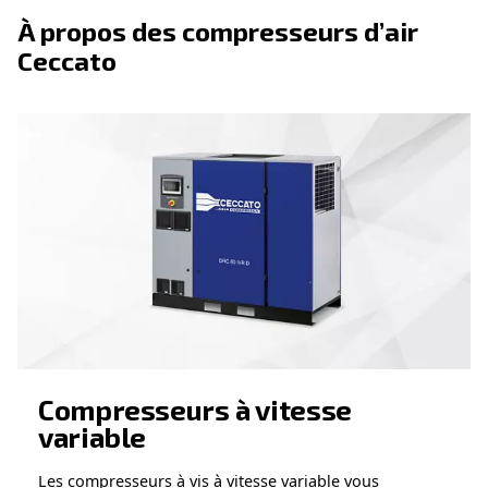
moteurs à induction traditionnels.
: la consommation d’énergie rédui
Économies d’énergie
iPM permet de réaliser des économies significatives au fil
: la conception robuste des moteurs 
Faible maintenance
des exigences de maintenance réduites, ce qui réduit les t
les coûts d’exploitation.
: les moteurs iPM sont généralem
Conception compacte
compacts, ce qui permet des installations peu encombrant
: la génération optimisée de 
Performances améliorées
magnétique et la réduction de la contre-EMF se traduisent
meilleures performances globales.