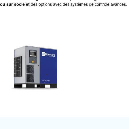
permanents permettent de réaliser de nouvelles économi
Plus de 70% des coûts de possession d’un compresseur s
consommation d’énergie. En choisissant des compresse
la technologie à aimant permanent iPM, vous pouvez é
jusqu’à 45% sur les coûts énergétiques par rapport au
à vitesse fixe traditionnels. En fonction de vos opération
circonstances, votre
investissement initial peut être r
plus rapidement que prévu. Contactez-nous pour en
Conçus pour les applications industrielles nécessit
les compresse
performances et une efficacité élevées,
moteur magnétique sont
disponibles avec une large
sorties et de configurations telles que le montage s
des options avec des systèmes de cont
ou sur socle et