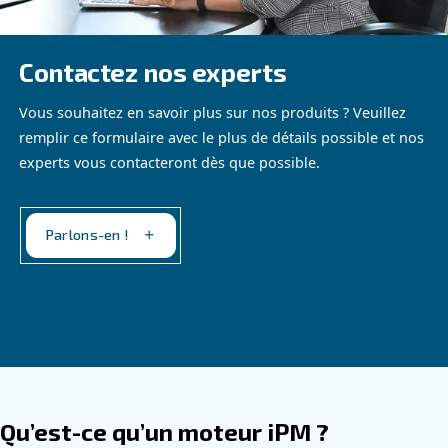
DPM 21 - 30 IVR
Ceccato DPM 21–30 IVR variable speed screw comp
deliver quiet, efficient air with PM motor technology, 