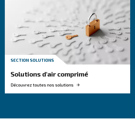
Parmi les différents types de moteurs disponibles, le mo
permanent intérieur (iPM) se distingue par ses perform
supérieures et son efficacité énergétique. Mais qu’est-c
iPM et comment se compare-t-il aux autres types de mote
dans les compresseurs tels qu’un entraînement à vitesse
(VSD) standard ?
Avantages de l'iPM
Technologie iPM en pilules
F.A.Q. sur l'iPM
Les moteurs IPM offrent plusieurs avantages qui en font un choi
pour diverses applications industrielles :
: les moteurs iPM sont conçus pour minim
Haut rendement
d’énergie, ce qui se traduit par un rendement supérieur pa