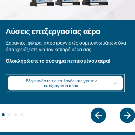
CSA 7,5 – 20 HP
Αναβαθμίστε τον χώρο εργασίας σας με τους
αεροσυμπιεστές CSA 7,5-20 HP της Ceccato. Αποδ
συμπαγές και με ελάχιστη συντήρηση. Προσαρμό
κυρίως σε επαγγελματικές εργασίες. Εξερευνήστε
Explore the range
VARIABLE SPEED