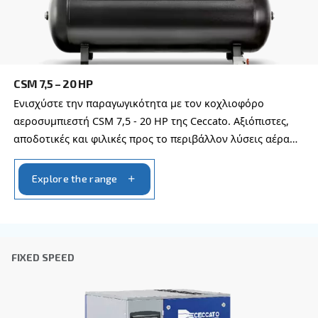
Επώνυμο
*
Εταιρεία
*
Πόλη
*
Ταχυδρομικός κώδικας
*
Χώρα
*
Email
*