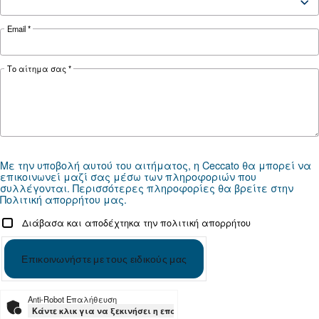
Optional
ICONS CLAMP
controller
*FAD refers to 7 bar
Documentation
CSM 21 - 40 HP
CSM 21 - 40 HP - EN leaflet