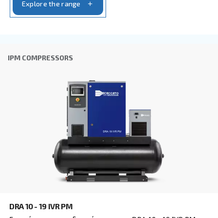
CSM 7,5 – 20 HP
Ενισχύστε την παραγωγικότητα με τον κοχλιοφό
αεροσυμπιεστή CSM 7,5 - 20 HP της Ceccato. Αξιό
αποδοτικές και φιλικές προς το περιβάλλον λύσε
για ηγέτες του κλάδου. Επικοινωνήστε με την
Explore the range