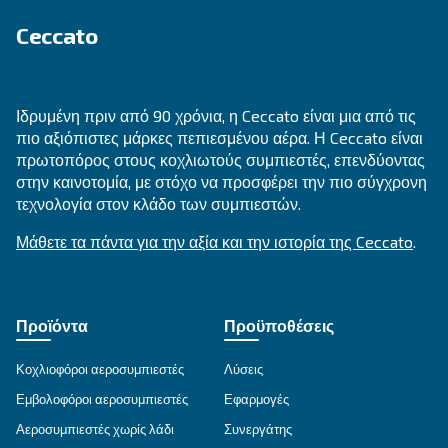
DRB 20 - 34 HP IVR
Συμπαγής και με τεχνολογία μετατροπέα, ο DRB 2
παρέχει εξοικονόμηση έως και 35% σε σύγκριση 
DRB σταθερής ταχύτητας. Διατίθεται με πολλές ε