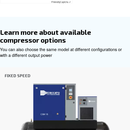
Εξατομικευμένες συμβουλές
Η επιλογή του σωστού αεροσυμπιεστή και εξοπλι
να είναι δύσκολη, γι' αυτό το καλύτερο βήμα που
κάνετε είναι να επικοινωνήσετε απευθείας μαζί 
ομάδα των έμπειρων μηχανικών πωλήσεων και τω
διανομέων μας είναι εδώ για να παρέχουν εξειδ
συμβουλές προσαρμοσμένες ειδικά στις ανάγκες
παγκόσμια μάρκα με ισχυρή τοπική παρουσία, ε
έτοιμοι να σας υποστηρίξουμε όπου κι αν βρίσκεσ
Επικοινωνήστε μαζί μας σήμερα ή συμπληρώσ
παρακάτω φόρμα - είμαστε εδώ για να σας βο
Όνομα
*