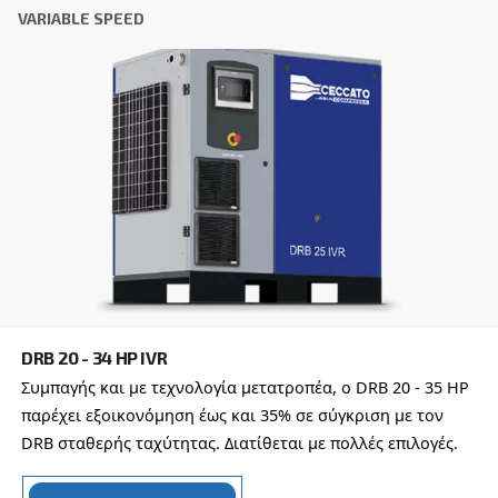
Friendly
Captcha ⇗
Learn more about available
compressor options
You can also choose the same model at different configu
with a different output power
FIXED SPEED