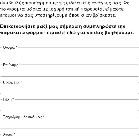
details
HP
HP
HP
15 kW / 20
18 kW / 25
22 kW / 30
Motor power
HP
HP
HP
8 - 10 - 13
8 - 10 - 13
8 - 10 - 13
Pressure
bar
bar
bar
2,550
3,720
FAD*
3,126 l/min
l/min
l/min
Noise
67 dB(A)
69 dB(A)
70 dB(A)
on Base
on Base
on Base
Configuration
and Tank
and Tank
and Tank
Controller
ES4000