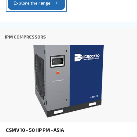
Anti-Robot Επαλήθευση
Κάντε κλικ για να ξεκινήσει η επαλήθευση
Friendly
Captcha ⇗
Learn more about available
compressor options
You can also choose the same model at different configu
with a different output power