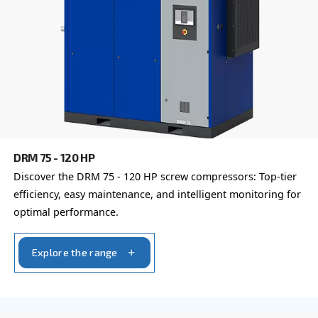
Επικοινωνήστε μαζί μας σήμερα ή συμπληρώσ
παρακάτω φόρμα - είμαστε εδώ για να σας βο
Όνομα
*
Επώνυμο
*
Εταιρεία
*
Πόλη
*
Ταχυδρομικός κώδικας
*
Χώρα
*