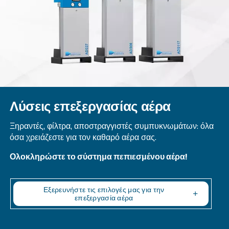
DRE 100 - 180 HP
Explore Ceccato DRE 100 - 180 HP compressors fo
performance in industrial settings. Reliable, ener
efficient, with easy maintenance.
Explore the range