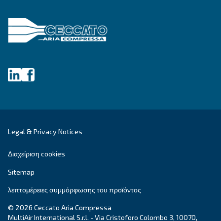
DRD 10 – 50 HP IVR PM
Ceccato's DRD 10-50 HP PM screw compressors: 
efficient, reliable, and cost-effective compressed a
solutions. Boost your productivity today!
Explore the range