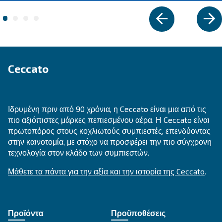
IPM COMPRESSORS
CSMV 10 – 50 HP PM - ASIA