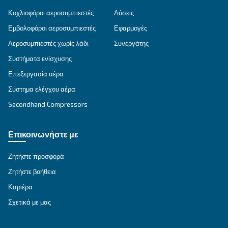
Ceccato’s CSMV 10 – 50 HP Variable Speed Compr
energy-efficient, reliable, and cost-saving solutio
compressed air needs.
Explore the range
IPM COMPRESSORS