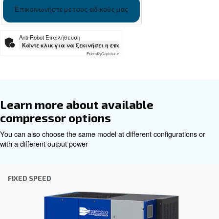
DRD 60 - 120 HP - 60zh - Ceccato ASIA
Εξατομικευμένες συμβουλές
Η επιλογή του σωστού αεροσυμπιεστή και εξοπλι
να είναι δύσκολη, γι' αυτό το καλύτερο βήμα που
κάνετε είναι να επικοινωνήσετε απευθείας μαζί 
ομάδα των έμπειρων μηχανικών πωλήσεων και τω
διανομέων μας είναι εδώ για να παρέχουν εξειδ
συμβουλές προσαρμοσμένες ειδικά στις ανάγκες
παγκόσμια μάρκα με ισχυρή τοπική παρουσία, ε
έτοιμοι να σας υποστηρίξουμε όπου κι αν βρίσκεσ