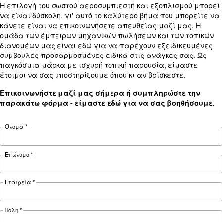
Technical data
Technical
DRD 60
DRD 75
DRD 100
details
HP
HP
HP
45 kW / 60
55 kW / 75
75 kW /
Motor power
HP
HP
100 HP
Pressure
7 - 13 bar
7 - 12.5 bar
16,860
23,760
31,560
FAD*
l/min
l/min
l/min
Noise
70 dB(A)
75 dB(A)
74 dB(A)
*FAD refers to 7 bar