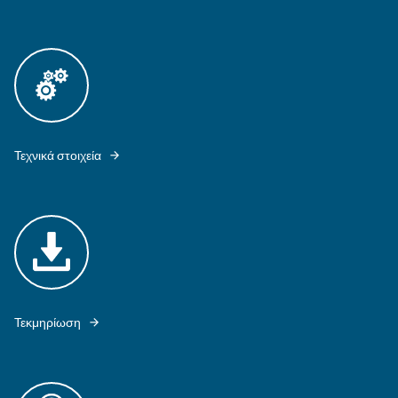
DRD 60-120 HP IS EQUIPPED WITH FIXED SPEED TECHNOLOGY