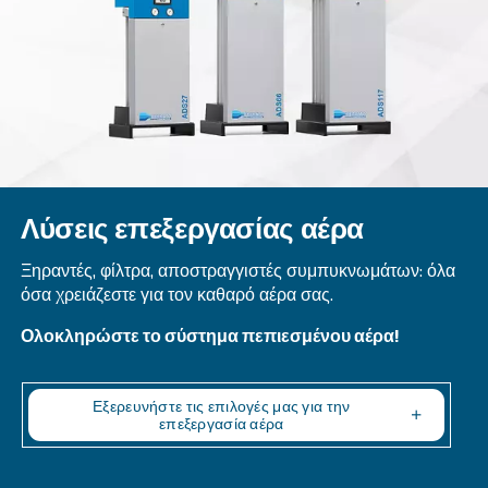
DRE 100- 150 HP
Elevate your operations with Ceccato's DRE 100-1
enjoy reliable, efficient, and silent performance w
saving on maintenance and energy costs. Get in 
today!