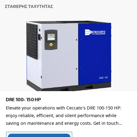
Ταχυδρομικός κώδικας
*
Χώρα
*
Email
*
Το αίτημα σας
*
Με την υποβολή αυτού του αιτήματος, η Ceccato θ
επικοινωνεί μαζί σας μέσω των πληροφοριών πο