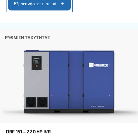
συλλέγονται. Περισσότερες πληροφορίες θα βρεί
Πολιτική απορρήτου μας.
Διάβασα και αποδέχτηκα την πολιτική απορρήτου
Anti-Robot Επαλήθευση
Κάντε κλικ για να ξεκινήσει η επαλήθευση
Friendly
Captcha ⇗
Μάθετε περισσότερα για τις δια
επιλογές αεροσυμπιεστών