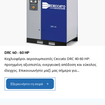
διανομέων μας είναι εδώ για να παρέχουν εξειδ
συμβουλές προσαρμοσμένες ειδικά στις ανάγκες
παγκόσμια μάρκα με ισχυρή τοπική παρουσία, ε
έτοιμοι να σας υποστηρίξουμε όπου κι αν βρίσκεσ
Επικοινωνήστε μαζί μας σήμερα ή συμπληρώσ
παρακάτω φόρμα - είμαστε εδώ για να σας βο
Όνομα
*
Επώνυμο
*
Εταιρεία
*
Πόλη
*