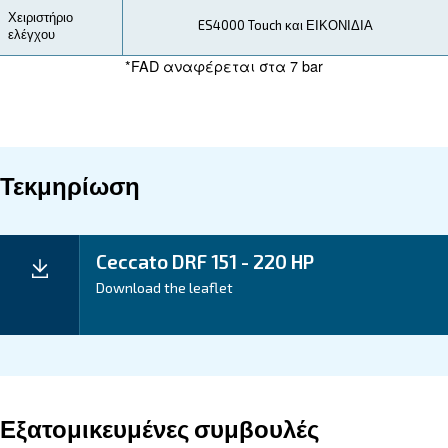
Τεχνική Επισκευή
Εξοικονόμηση
Οι αεροσυμπιεστές DRF 151-220 HP της Ceccato
σχεδιαστεί για εξοικονόμηση ενέργειας και με
χρόνου εκτός λειτουργίας. Βιώστε εξοικονόμησ
ενέργειας, δυνατότητες ανάκτησης ενέργειας 
προηγμένη παρακολούθηση που σας βοηθούν ν
ελαχιστοποιήσετε το λειτουργικό κόστος και ν
αυξήσετε την αποδοτικότητα.
Εφαρμογή