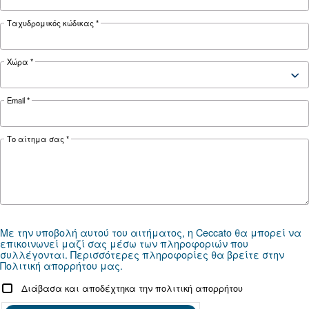
26.712 λίτρα/
FAD*
22.470 l/min
λεπτό
Θόρυβος
77 dB(A)
77 dB(A)
Διαμόρφωση
Βάση στήριξης
παραμέτρων
Χειριστήριο
ES4000 Touch και ΕΙΚΟΝΙ
ελέγχου
*FAD αναφέρεται στα 7 bar