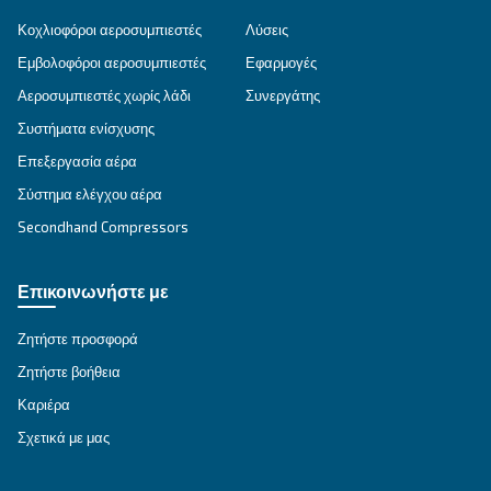
DRF 151 – 220 HP IVR
Με εξοικονόμηση ενέργειας έως και 35%, ο DRF 
IVR διασφαλίζει υψηλή απόδοση, χαμηλό θόρυβ
αξιόπιστη απόδοση. Ιδανικό για μεσαίου μεγέθο
βιομηχανίες.
Εξερευνήστε τη σειρά
ΑΕΡΟΣΥΜΠΙΕΣΤΈΣ IPM