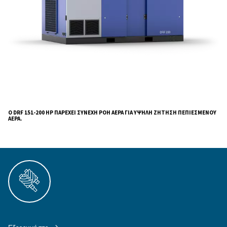
έξυπνη παρακολούθηση,
ένα
σύστημα ελέγχου και ενσωματωμένα ΕΙ
σας παρέχει ενημερώσεις σ
συνδεσιμότητας,
πραγματικό χρόνο σχετικά με την κατάσταση τ
αεροσυμπιεστή. Το σύστημα επιτρέπει επίσης 
προγραμματισμό των υπηρεσιών συντήρηση
των προτέρων,
μειώνοντας τον χρόνο διακοπ
λειτουργίας της εγκατάστασης παραγωγής