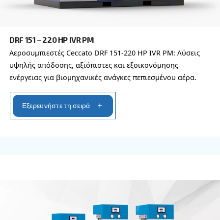
DRC 40 - 60 HP
Κοχλιοφόροι αεροσυμπιεστές Ceccato DRC 40-60
προηγμένη αξιοπιστία, ενεργειακή απόδοση και
έλεγχος. Επικοινωνήστε μαζί μας σήμερα για
εξατομικευμένες λύσεις. Επικοινωνήστε μαζί μας
Εξερευνήστε τη σειρά
ΣΤΑΘΕΡΉΣ ΤΑΧΎΤΗΤΑΣ