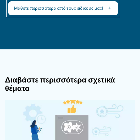
Ποιο Ποσοστό Του Κόστους Ενέργει
Μπορεί Να Αντιστοιχεί Στην Παραγωγ
Πεπιεσμένου Αέρα;
Ποιο Είναι Το Κατά Προσέγγιση Χρο
Διάστημα Απόσβεσης Της Επένδυσης
Την Ανάκτηση Ενέργειας;
Η απόδοση της επένδυσης για συστήματα ανάκ
ενέργειας είναι συνήθως σύντομη, από 1 έως 3
Αυτό το καθιστά μια οικονομικά βιώσιμη επιλογ
επιχειρήσεις που επιδιώκουν να βελτιώσουν τη
ενεργειακή τους απόδοση.