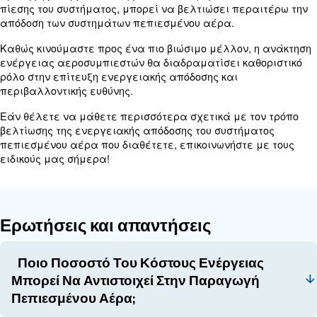
μέτρα και συγκρίνετέ τον με τις τεχνικές πληροφ
μηχανήματός σας.
Οι περισσότεροι αεροσυμπιεστές μας είναι εξοπ
εργαλεία παρακολούθησης, τα οποία, μεταξύ ά
καταγράφουν τις δραστηριότητες των μηχανημάτ
ελέγχουν την κατάστασή τους. Μπορείτε να βασί
ελεγκτές για ακριβείς ενδείξεις της κατανάλωσ
πεπιεσμένου αέρα.
Εκτιμώμενη κατανάλωση πεπι
αέρα
Εάν ο αεροσυμπιεστής σας είναι πολύ μεγάλος γ
πεπιεσμένο αέρα που απαιτείται από το σύστημ
παραγωγής σας, θα παράγει περισσότερο πεπι
από ό,τι χρειάζεται. Αντίθετα, εάν είναι πολύ μικ
μηχάνημα πρέπει να εργαστεί σκληρότερα για 