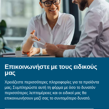
πίεσης του συστήματος, μπορεί να βελτιώσει περ
απόδοση των συστημάτων πεπιεσμένου αέρα.
Καθώς κινούμαστε προς ένα πιο βιώσιμο μέλλον,
ενέργειας αεροσυμπιεστών θα διαδραματίσει κα
ρόλο στην επίτευξη ενεργειακής απόδοσης και
περιβαλλοντικής ευθύνης.
Εάν θέλετε να μάθετε περισσότερα σχετικά με τ
βελτίωσης της ενεργειακής απόδοσης του συστήμ
πεπιεσμένου αέρα που διαθέτετε, επικοινωνήστε
ειδικούς μας σήμερα!
Ερωτήσεις και απαντήσεις