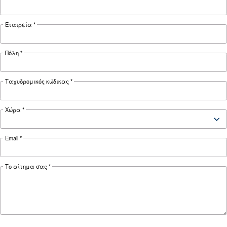
ΠΕΠΙΕΣΜΈΝΟΣ ΑΈΡΑΣ
Ο πλήρης οδηγός διαχείρι
υγροποιημένων υδρατμών
αεροσυμπιεστών
Πλήρης οδηγός για τη διαχείριση υγροποιημέ
υδρατμών αεροσυμπιεστών: αιτίες, κίνδυνοι,
αποστραγγίσεις και επεξεργασία για την πρόλ
διάβρωσης, χρόνου εκτός λειτουργίας και προ