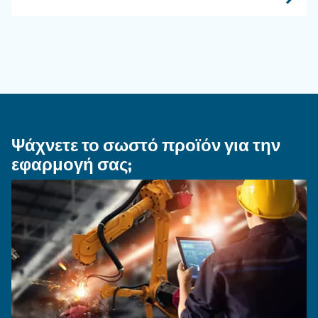
ΠΕΠΙΕΣΜΈΝΟΣ ΑΈΡΑΣ
Ποιότητα πεπιεσμένου αέρ
όσα πρέπει να γνωρίζετε
Επεξήγηση της ποιότητας του πεπιεσμένου αέ
κατηγορίες ISO, μέθοδοι δοκιμής και γιατί η
διαχείριση υγροποιημένων υδρατμών
αεροσυμπιεστών είναι σημαντική για καθαρά,
αξιόπιστα συστήματα.