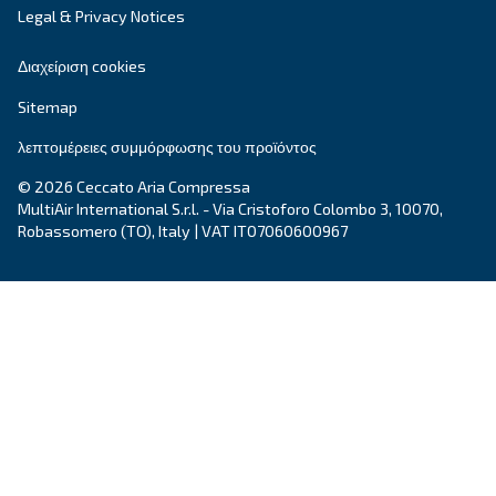
καθοδηγήσει στην καλύτερη λύση.
Γράψτε σε έναν ειδικό σήμερα - Λάβετε τις απ
που χρειάζεστε.
Όνομα
*
Επώνυμο
*
Εταιρεία
*
Πόλη
*
Ταχυδρομικός κώδικας
*