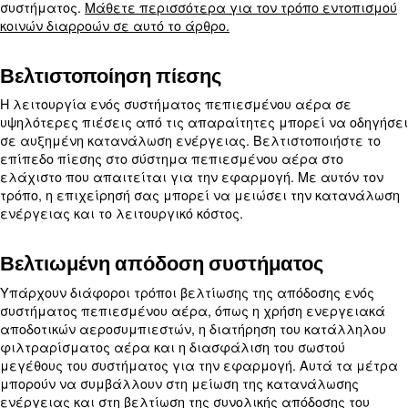
επιχειρήσεις που επιθυμούν να βελτιώσουν την ε
τους απόδοση και να μειώσουν το λειτουργικό κόσ
Στρατηγικές για τη μείωση της
κατανάλωσης πεπιεσμένου αέρ
Υπάρχουν
διάφορες ενέργειες που μπορείτε ν
για να μειώσετε την ποσότητα ενέργειας που
. 
καταναλώνει το σύστημα πεπιεσμένου αέρα
μπορείτε να διαβάσετε για τις τρεις κύριες δρασ
στις οποίες πρέπει να εργαστείτε:
Πρόγραμμα πρόληψης διαρροών
Τα συστήματα πεπιεσμένου αέρα είναι επιρρεπ
διαρροές, γεγονός που μπορεί να οδηγήσει σε ση
απώλειες ενέργειας. Η εφαρμογή ενός προγρά