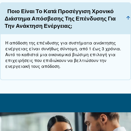
την απαιτούμενη ποσότητα πεπιεσμένου αέρα. Α
να οδηγήσει σε αναποτελεσματικότητα και να κ
γρηγορότερα τους αεροσυμπιεστές.
Όταν ο αεροσυμπιεστής έχει το σωστό μέγεθος
η εγκατάσταση λειτουργεί αποτελεσματικά και
κόστος που σχετίζεται με τον πεπιεσμένο αέρα
Εφαρμόστε σήμερα αποτελεσμα
ενέργειες!
Η ανάκτηση ενέργειας αεροσυμπιεστών προσφέρ
βιώσιμη και οικονομική λύση για τη μείωση της 
ενέργειας και του λειτουργικού κόστους σε βιομη
περιβάλλοντα. Η εφαρμογή στρατηγικών για τη μ
κατανάλωσης πεπιεσμένου αέρα, όπως το πρόγ
πρόληψης διαρροών και η βελτιστοποίηση του επι