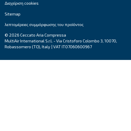
που χρειάζεστε.
Όνομα
*
Επώνυμο
*
Εταιρεία
*
Πόλη
*
Ταχυδρομικός κώδικας
*
Χώρα
*