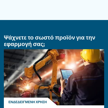
ΤΡΌΠΟΣ ΧΡΉΣΗΣ
Πώς να επιλέξετε εύκαμπτ
σωλήνα αέρα και εξαρτήμα
σύνδεσης για το σύστημα
πεπιεσμένου αέρα
Μάθετε πώς να επιλέγετε τον σωστό εύκαμπτο
σωλήνα αέρα και τα εξαρτήματα σύνδεσης για
σύστημα πεπιεσμένου αέρα για να βελτιώσετε
αέρα, να μειώσετε τις διαρροές, να διασφαλίσ
ασφάλεια και να ενισχύσετε την απόδοση.