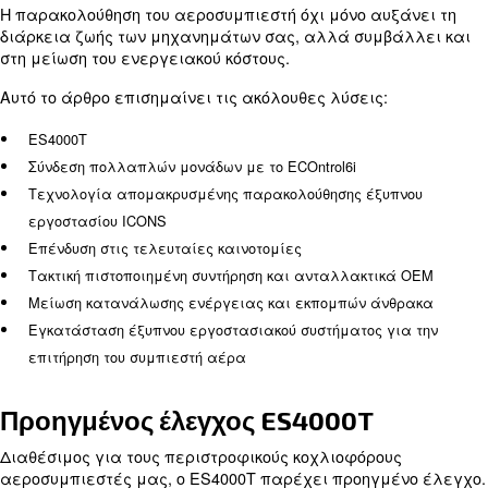
Καλύπτοντας τον
, τον έλεγχο
ελεγκτή ES4000T
π
και την
αεροσυμπιεστών ECOntrol6i
τεχνολογία
, ελ
απομακρυσμένης παρακολούθησης ICONS
αυτός ο οδηγός θα σας βοηθήσει να επιλέξετε τη
λύση. Η απομακρυσμένη πρόσβαση και οι πληροφ
παρέχουν αυτά τα εργαλεία συμβάλλουν στη με
χρόνου εκτός λειτουργίας και στην αποτροπή της
υπερφόρτωσης των μηχανημάτων.
Η παρακολούθηση του αεροσυμπιεστή όχι μόνο αυ
διάρκεια ζωής των μηχανημάτων σας, αλλά συμ
στη μείωση του ενεργειακού κόστους.
Αυτό το άρθρο επισημαίνει τις ακόλουθες λύσεις:
ES4000T
Σύνδεση πολλαπλών μονάδων με το ECOntrol6i
Τεχνολογία απομακρυσμένης παρακολούθησης έξυ