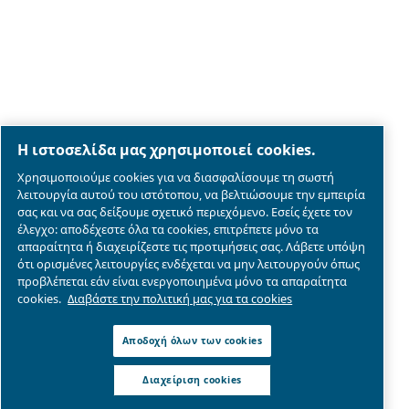
Legal & Privacy Notices
Διαχείριση cookies
Sitemap
λεπτομέρειες συμμόρφωσης του προϊόντος
© 2026 Ceccato Aria Compressa
MultiAir International S.r.l. - Via Cristoforo Colombo 3,
Robassomero (TO), Italy | VAT IT07060600967