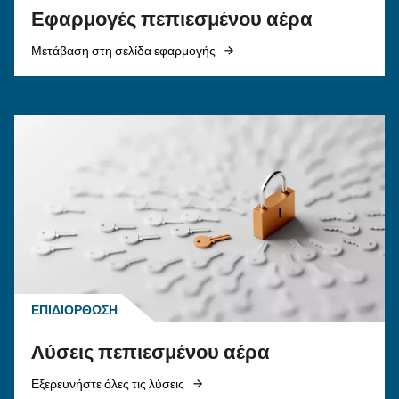
ΠΕΠΙΕΣΜΈΝΟΣ ΑΈΡΑΣ
Επιτύχετε μια πράσινη ρύ
αεροσυμπιεστή
Η επένδυση σε ενεργειακά αποδοτικές λύσεις ε
υποχρεωτική για την επίτευξη των στόχων της
Ευρώπης. Επιλέξτε τον πιο αποδοτικό αεροσυ