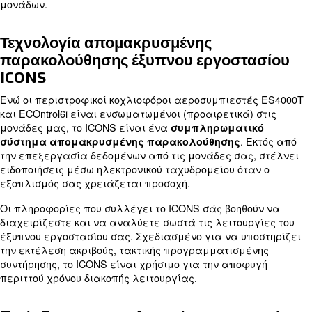
αεροσυμπιεστή, μεταφορτώνει ασύρματα πληρο
συστήματα παρακολούθησης πολλαπλών αεροσυ
όπως το
ICONS
.
Σύνδεση πολλαπλών μονάδων με 
ECOntrol6i
Εάν αναζητάτε απρόσκοπτη συνδεσιμότητα σε 
μονάδες αεροσυμπιεστών, μπορείτε να εφαρμόσ
ψηφιακή
. Αυτή η μεμονω
οθόνη αφής ECOntrol6i
συμβάλλει στην αποτροπή της υπερθέρμανσης κα
απώλειας αέρα. Επίσης, εξισορροπεί την παραγ
όλα τα μηχανήματα.
Με το
μπορείτε να
ECOntrol6i
μειώσετε το λειτο
διατηρώντας σταθερή πίεση αέρα και
κόστος
εξισορροπώντας το φορτίο εργασίας μεταξύ των 