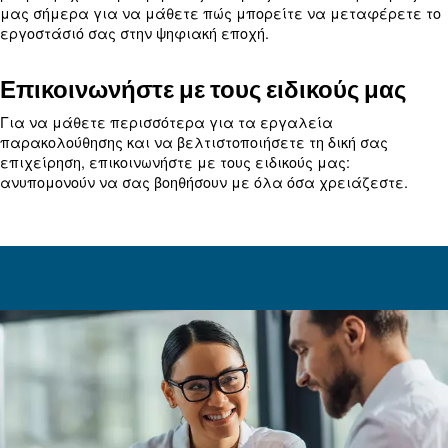
φθηνότερα εκ των προτέρων, το μακροπρόθεσμο 
μπορεί να είναι επιβλαβές. Επειδή οι διαρροές 
αποτελούν κύρια αιτία μειωμένης απόδοσης, θα 
εφαρμόζει τέλεια κάθε φορά.
Μάθετε περισσότερα από τους ειδικούς μας!
Μείωση κατανάλωσης ενέργειας
εκπομπών άνθρακα
Σε ένα σχετικό άρθρο, εξετάζουμε τρόπους μείω
δαπανών ενέργειας και των εκπομπών άνθρακα.