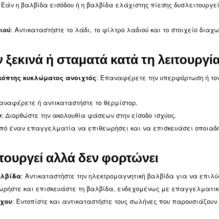
 πίεση συμπιεστή κάτω από τ
: Συγκρίνετε τις απαιτήσεις εξοπλισμού με τη
ση αέρα
: Αντικαταστήστε τα φίλτρα για να βελτιώσετε τη ρο
α
ωρήστε το σύστημα για διαρροές και επισκευάστε τυχόν
εμβόλου: Τα φθαρμένα ελατήρια εμβόλου μπορούν να
ν
.
ασία εξόδου ή παροχής
: Διασφαλίστε επαρκή αερισμό, απομακρύνετε τα εμπ
: Ελέγξτε και συμπληρώστε λάδι, εάν χρειάζεται.
ύ
: Καθαρίστε το ψυγείο για να διασφαλί
υγείο λαδιού
: Βεβαιωθείτε ότι ο ανεμιστήρας ψύξης
ας ανεμιστήρα