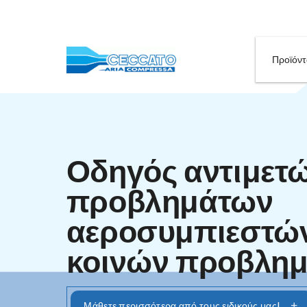
Οδηγός αντ
προβλημάτ
αεροσυμπιε