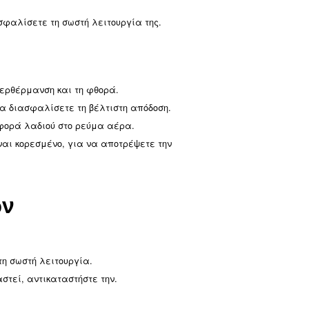
ένος σε επαρκή παροχή ρεύματος.
οποιημένους ασφαλειοδιακόπτες ή καμένες ασφάλειες
νδέσεις.
ώματος σφάλματος γείωσης (GFCI) για να ελέγξετε γι
ται από άλλες συσκευές.
σαγωγής
να φίλτρα μπορεί να μειώσει την απόδοση και να προ
βίδα εισαγωγής για να διασφαλίσετε τη σωστή λειτουρ