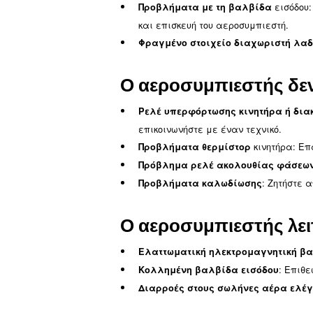
Παροχή αέρα ή
Υπερβολική κατανάλω
Φραγμένα φίλτρα αέρ
: Επιθε
Διαρροές αέρα
Επιθεώρηση ελατηρίω
λάδι στις γραμμές αέρα
Υψηλή θερμοκρ
ψύξης
Ανεπαρκής αέρας
Χαμηλή στάθμη λαδιο
Βρώμικο ή φραγμένο ψ
Επιθεώρηση λειτουργί