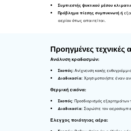
Ο αεροσυμπιεσ
Ελαττωματική ηλεκτρο
Κολλημένη βαλβίδα ει
Διαρροές στους σωλήν
Ο αεροσυμπιεστ
Ελαττωματική ηλεκτρο
Η βαλβίδα εισόδου δεν
Έξοδος αέρα ή