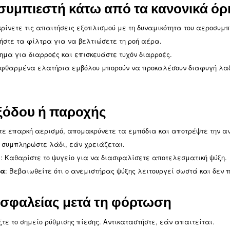
ιότητα λαδιού
: Διατηρείτε το λάδι εντός των συνιστώμενων ορ
αδιού
: Αντικαταστήστε τακτικά το λάδι για να 
τας λαδιού
: Βεβαιωθείτε ότι η στάθμη λαδιού δεν είναι πο
ρωση
λαδιού: Επιθεωρήστε και αντικαταστήστε το στοιχείο
ή
γραμμές αέρα.
συνήθη προβλήματα αε
νοι υδρατμοί δεν εκκενώνοντ
: Ελέγξτε και καθαρίστε τον σωλήνα εκκένωσ
κκένωσης
πλωτήρα: Αφαιρέστε, καθαρίστε και επιθεωρήστε τη β
α