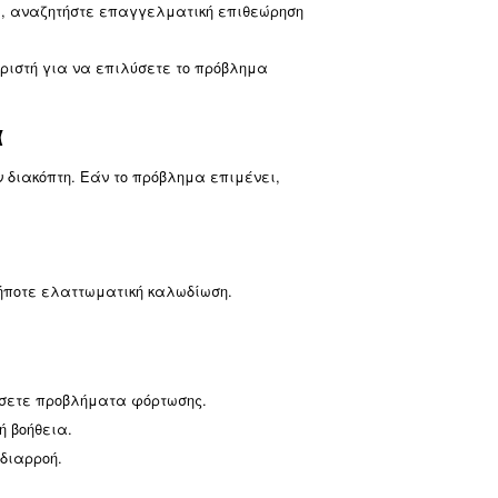
α κανονικά όρια
 δυναμικότητα του αεροσυμπιεστή. Ρυθμίστε εάν είναι 
ή αέρα.
 διαρροές.
 προκαλέσουν διαφυγή λαδιού, με αποτέλεσμα χαμηλ
όδια και αποτρέψτε την ανακυκλοφορία του αέρα.
σετε αποτελεσματική ψύξη.
 λειτουργεί σωστά και δεν παρεμποδίζεται.