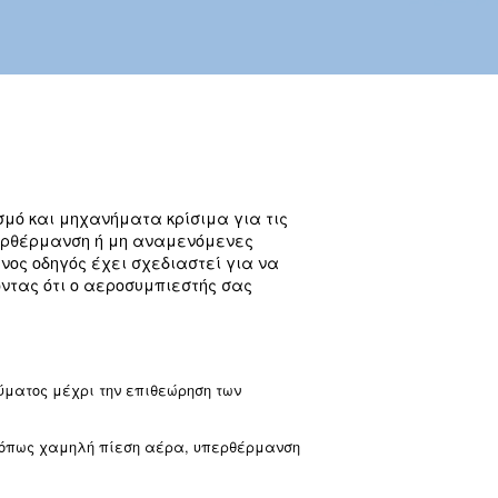
, τροφοδοτώντας εξοπλισμό και μηχανήματα κρίσ
μειωμένη πίεση αέρα, υπερθέρμανση ή μη αναμε
ηρός. Αυτός ο ολοκληρωμένος οδηγός έχει σχεδιασ
προβλήματα, διασφαλίζοντας ότι ο αεροσυμπιεστ