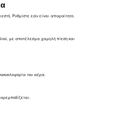
ίων για να αποφύγετε την υπερθέρμανση και τη φθορά.
αποτρέψετε τη ρύπανση και να διασφαλίσετε τη βέλτιστ
λύ υψηλή, προκαλώντας μεταφορά λαδιού στο ρεύμα αέ
 διαχωριστή λαδιού, εάν είναι κορεσμένο, για να αποτ
ροσυμπιεστών
αι σωστά
ης για να αποκαταστήσετε τη σωστή λειτουργία.
αλβίδα πλωτήρα. Αν χρειαστεί, αντικαταστήστε την.