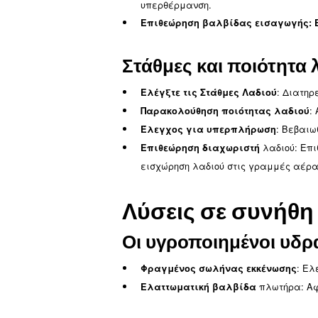
Ελέγξτε την πηγή ισχύ
Επιθεώρηση ασφαλειο
Εξετάστε την καλωδίω
Δοκιμή για σφάλματα
σφάλματα γείωσης.
Έλεγχος φορτίου κυκλ
Προβλήματα φί
Αντικατάσταση φραγμ
υπερθέρμανση.
Επιθεώρηση βαλβίδας 