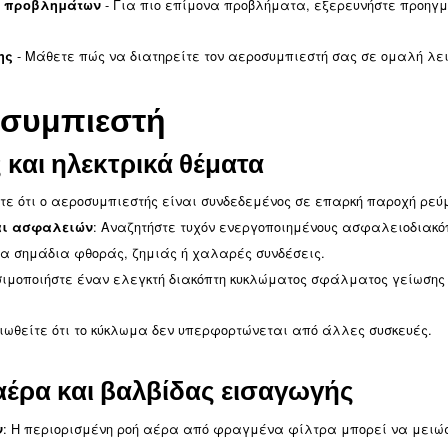
άσταση λειτουργίας.
ιδίου:
- Ξεκινήστε με τα βασικά, από
ετώπισης προβλημάτων
- Λεπτομερείς λύσεις για
οβλήματα αεροσυμπιεστών
- Για πιο επίμονα προβλ
αντιμετώπισης προβλημάτων
ή απεικόνιση.
- Μάθετε πώς να διατηρείτε τον αεροσ
κής συντήρησης
 αεροσυμπιεστή
ύματος και ηλεκτρικά θέματα