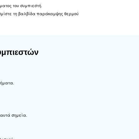
τώνει
νητική βαλβίδα για να επιλύσετε προβλήματα φόρτωσης
δεχομένως με επαγγελματική βοήθεια.
 σωλήνες που παρουσιάζουν διαρροή.
αλβίδα ασφαλείας ενεργοποιε
ητική βαλβίδα για να επιτρέψετε τη σωστή εκφόρτωση.
κευή της βαλβίδας εισόδου.
α κανονικά όρια