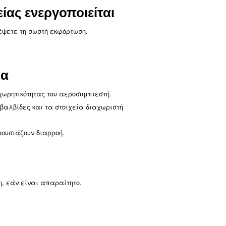
ρτωση
τήστε, εάν απαιτείται.
χιστης πίεσης δυσλειτουργεί, αναζητήστε επαγγελματ
λαδιού και το στοιχείο διαχωριστή για να επιλύσετε τ
ά τη λειτουργία
ετε την υπερφόρτωση ή τον διακόπτη. Εάν το πρόβλημ
ρ.
είσοδο ισχύος.
και να επισκευάσει οποιαδήποτε ελαττωματική καλωδ