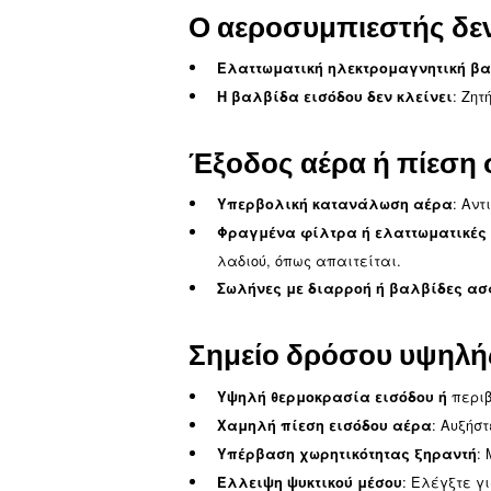
Εκφύσηση βαλβ
Βλάβη βαλβίδας ασφ
Προβλήματα με τη βαλ
και επισκευή του αεροσυ
Φραγμένο στοιχείο δι
Ο αεροσυμπιεστ
Ρελέ υπερφόρτωσης κι
επικοινωνήστε με έναν τ
Προβλήματα θερμίστο
Πρόβλημα ρελέ ακολο
Προβλήματα καλωδίωσ