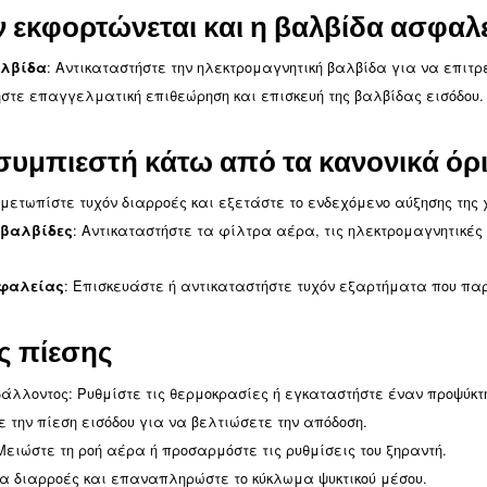
ίδας ασφαλείας μετά τη φό
: Ελέγξτε το σημείο ρύθμισης πίεσης. Αντικατασ
αλείας
εισόδου: Εάν η βαλβίδα εισόδου ή η βαλβίδα ελά
βίδα
μπιεστή.
: Αντικαταστήστε το λάδι, το φίλτρο 
αχωριστή λαδιού
ής δεν ξεκινά ή σταματά κατ
: Επαναφέρ
νητήρα ή διακόπτης κυκλώματος ανοιχτός
εχνικό.
κινητήρα: Επαναφέρετε ή αντικαταστήστε το θερμίστο
ρ
: Διορθώστε την ακολουθία φάσεων στην 
υθίας φάσεων
: Ζητήστε από έναν επαγγελματία να επιθεωρήσει 
ης