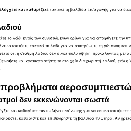
: Βεβαιωθείτε ότι ο αεροσυμπιεστής είναι συνδεδεμ
ος
: Αναζητήστε τυχόν ενεργ
διακοπτών και ασφαλειών
: Ελέγξτε για σημάδια φθοράς, ζημιάς ή χαλαρές συ
ση
γείωσης: Χρησιμοποιήστε έναν ελεγκτή διακόπτη κυκλ
: Βεβαιωθείτε ότι το κύκλωμα δεν υπερφορτώνε
ώματος
λτρου αέρα και βαλβίδας ει
: Η περιορισμένη ροή αέρα από φραγμέ
ένων φίλτρων
τακτικά τη βαλ
εισαγωγής: Ελέγχετε και καθαρίζετε