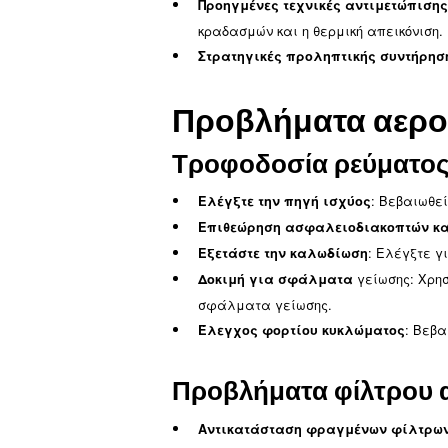
παραμένει σε άριστη κατ
Περιεχόμενα του εγχειρ
Αρχικά βήματα αντιμ
στάθμων λαδιού.
Λύσεις για συνήθη πρ
και άλλα.
Προηγμένες τεχνικές 
κραδασμών και η θερμικ
Στρατηγικές προληπτι
Προβλήματα
Τροφοδοσία ρε