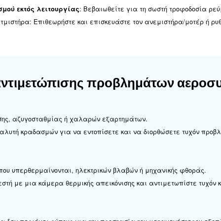
τής λειτουργεί αλλά δεν φορ
: Αντικαταστήστε την ηλεκτρομαγ
μαγνητική βαλβίδα
: Επιθεωρήστε και επισκευάστε τη βαλβίδα, εν
σόδου
: Εντοπίστε και αντικαταστήστε τους
ες αέρα ελέγχου
ής δεν εκφορτώνεται και η β
: Αντικαταστήστε την ηλεκτρομαγν
μαγνητική βαλβίδα
: Ζητήστε επαγγελματική επιθεώρηση και επισ
 κλείνει
 πίεση συμπιεστή κάτω από τ