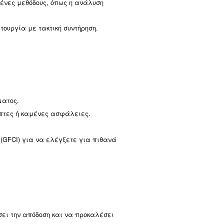
 τον έλεγχο της παροχής ρεύματος μέχρι την επιθεώρη
 συγκεκριμένα προβλήματα όπως χαμηλή πίεση αέρα,
ήματα, εξερευνήστε προηγμένες μεθόδους, όπως η ανά
υμπιεστή σας σε ομαλή λειτουργία με τακτική συντήρη