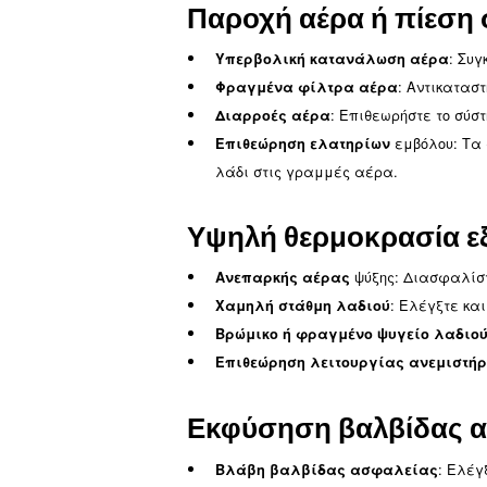
Στάθμες και πο
Ελέγξτε τις Στάθμες Λ
Παρακολούθηση ποιότη
Έλεγχος για υπερπλή
Επιθεώρηση διαχωριστ
εισχώρηση λαδιού στις 
Λύσεις σε 
Οι υγροποιημέ
Φραγμένος σωλήνας ε
Ελαττωματική βαλβίδ