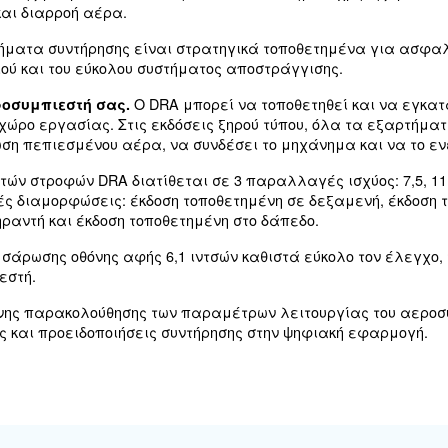
πομακρυσμένης παρακολούθησης των παραμέτρων
ιήσεις σέρβις και συντήρησης στην ψηφιακή εφαρμ
VR
 άμεση μετάδοση κίνησης έχει σχεδιαστεί για βελ
ας και ένα συμπαγές σύστημα μετάδοσης κίνηση
ν τον αεροσυμπιεστή ένα σύστημα στο οποίο μπορ
ο συνεργείο.
to, το DRA IVR, παρακολουθεί στενά τη ζήτηση α
ένο σχεδιασμό του κιβωτίου ταχυτήτων άμεσης με
ριμένουν μείωση του κόστους κύκλου ζωής του αε
τικά