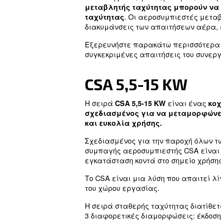
Τα περισσότερα συνεργεί
αεροσυμπιεστών μπορεί μ
ολοκληρωμένων λύσεων ε
Προσφέρουμε μια ευρεία 
κοχλιοφόροι αεροσυμπιεσ
φίλτρα, ξηραντές και πρ
Κατασκευασμένα στην Ιτ
απόδοσης. Η σειρά αερο
μεταβλητής ταχύτητας μ
. Οι αεροσυμπ
ταχύτητας
διακυμάνσεις των απαιτή
Εξερευνήστε παρακάτω π
συγκεκριμένες απαιτήσει
CSA 5,5-15 