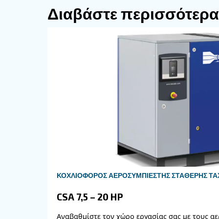
ασφάλεια. Τα 
Προέχει η
δακτύλων, κανένα θερμό 
μετακίνηση και έναν πρό
Ο
Ένα αθόρυβο σύστημα.
συνέπεια, εξοικονομώντα
Τα β
Εύκολη συντήρηση.
του εξωτερικού ελέγχου 
Συνδέστε και ενεργοποι
εγκατάστασης αεροσυμπιε
πρέπει απλώς να συνδέσε
Η μονάδα μετάδοσης κίνησ
και 13 bar. Διατίθεται σ
ενσωματωμένα φίλτρα γρ
Ελεγκτής αφής ES4000S