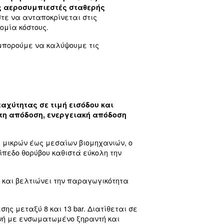
ποίηση των εργασιών τους, αλλά ο ζωτικός τομέα
ω από 80 χρόνια εμπειρίας, ειδικεύεται στην π
νάγκες των συνεργείων.
 ενεργειακά αποδοτικών προϊόντων πεπιεσμένου
ές χωρίς λάδι, ενισχυτές, διαχείριση συμπυκνω
τα πεπιεσμένου αέρα σε νέα επίπεδα απόδοσης 
τές CSA και DRA.
Οι κοχλιοφόροι αεροσυμπιεστ
εια σε σύγκριση με τους αεροσυμπιεστές σταθ
αχύτητα του κινητήρα ώστε να ανταποκρίνεται στ
ση ενέργειας και οικονομία κόστους.
RA και ανακαλύψτε πώς μπορούμε να καλύψουμε 