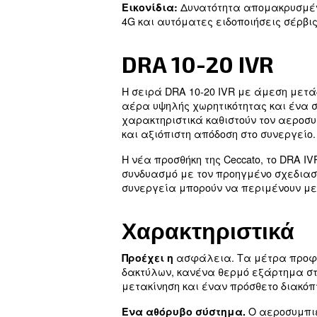
Χαρακτηριστικ
Η 
Ενεργειακή απόδοση.
16% σε σύγκριση με τα π
Εξαιρετική δυνατότητα 
τη συντήρηση μετάδοση ι
Ευρύχωρο και έξυπνο σ
βελτιώνοντας τη ροή αέρ
Σχεδιασμένα για απόδο
ενεργειακή απόδοση. Ο α
για σκληρές συνθήκες στ
τοποθετημένες σε όλες τι
Ο ελεγκτ
Ελεγκτής αφής.
απόδοσης της μονάδας α