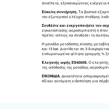
Δυνατότητα α
Εικονίδια:
4G και αυτόματες ειδοπο
DRA 10-20 I
Η σειρά DRA 10-20 IVR με
αέρα υψηλής χωρητικότητ
χαρακτηριστικά καθιστού
και αξιόπιστη απόδοση στ
Η νέα προσθήκη της Cecca
συνδυασμό με τον προηγμ
συνεργεία μπορούν να πε
Χαρακτηρισ