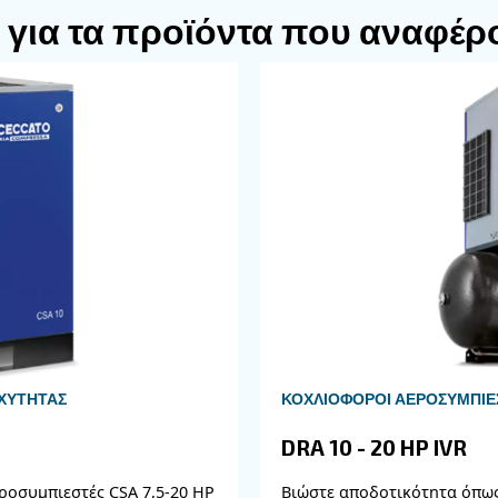
μέτρα προφύλαξης του αεροσυμπιεστή περιλαμβ
εξάρτημα στην εξωτερική πλευρά του μηχανήματο
σθετο διακόπτη θερμοκρασίας στο μπλοκ οργάνων 
 αεροσυμπιεστής μπορεί να τοποθετηθεί κοντά στ
ς ενέργεια και διαρροή αέρα.
ασικά εξαρτήματα συντήρησης είναι στρατηγικά
στάθμης λαδιού και του εύκολου συστήματος αποσ
Ο DRA μπορεί να τ
ήστε τον αεροσυμπιεστή σας.
στή ή στον χώρο εργασίας. Στις εκδόσεις ξηρού
ι τη σωλήνωση πεπιεσμένου αέρα, να συνδέσει τ
ης μεταβλητών στροφών DRA διατίθεται σε 3 παρα
ε 3 διαφορετικές διαμορφώσεις: έκδοση τοποθετη
αμμής % ξηραντή και έκδοση τοποθετημένη στο 
Ο ελεγκτής σάρωσης οθόνης αφής 6,1 ιντσών καθ
.