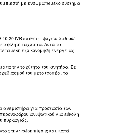
13% και η κατανάλωση ενέργειας μειώνεται έως
 σε όλα τα ανταλλακτικά σέρβις διασφαλίζουν τη
υ μεγάλου ανεμιστήρα εξασφαλίζει έξυπνο εξαερ
της μονάδας.
να εξαρτήματα που αυξάνουν την αξιοπιστία και
οκρασίες περιβάλλοντος (έως 46°C) πλήρως τροπι
ρη στις υποδοχές περονοφόρων οχημάτων που είν
λο τον έλεγχο, τη συντήρηση και την παρακολούθ