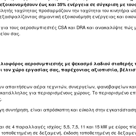
α επισκευής χρησιμοποιούν αέρα για τη βελτιστο
ερικές φορές να παραβλεφθεί. Η Ceccato, με πάν
ξοικονόμησης ενέργειας προσαρμοσμένων στις α
γκάμα αξιόπιστων, τεχνολογικά προηγμένων και
τές, εμβολοφόροι αεροσυμπιεστές, αεροσυμπιεστ
οηγμένους ελεγκτές συστημάτων αέρα.
αλία, τα προϊόντα μας αναβαθμίζουν τα συστήμα
συμπιεστών μας περιλαμβάνει τους αεροσυμπιεσ
πορούν να εξοικονομήσουν έως και 35% ενέργ
ιεστές μεταβλητής ταχύτητας προσαρμόζουν την τ
σεων αέρα, εξασφαλίζοντας σημαντική εξοικονόμη
ερισσότερα για τους αεροσυμπιεστές CSA και D
ς του συνεργείου σας.
KW