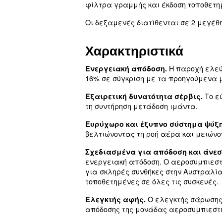
Η σειρά
εί
CSA 5,5-15 KW
σχεδιασμένος για να μ
και ευκολία χρήσης.
Σχεδιασμένος για την πα
συμπαγής αεροσυμπιεστής
εγκατάσταση κοντά στο σ
Το CSA είναι μια λύση πο
του χώρου εργασίας.
Η σειρά σταθερής ταχύτητα
3 διαφορετικές διαμορφώ
φίλτρα γραμμής και έκδο
Οι δεξαμενές διατίθενται 