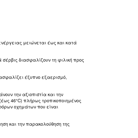
σμό λαδιού σταθερής ταχύτητας σε τιμή εισόδ
ας αξιοπιστία, βέλτιστη απόδοση, ενεργειακ
γείων, φανοβαφείων και μικρών έως μεσαίων βιο
υς. Το περιορισμένο επίπεδο θορύβου καθιστά ε
 εύκολη στην εγκατάσταση και βελτιώνει την παρ
1 και 15 kW με εύρος πίεσης μεταξύ 8 και 13 bar. 
 τοποθετημένη σε δεξαμενή με ενσωματωμένο ξηρ