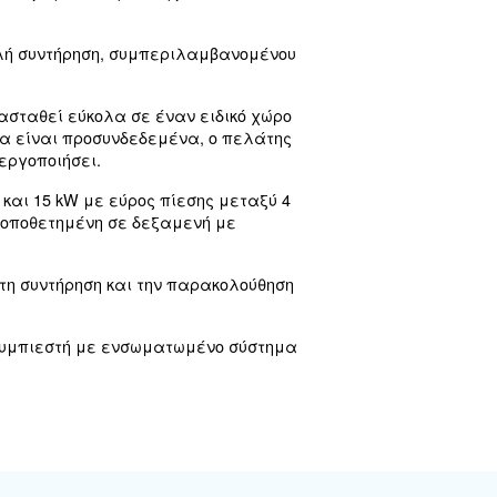
 λειτουργίας του αεροσυμπιεστή με ενσωματωμ
ογή.
τιωμένη απόδοση. Το DRA 10-20 IVR διαθέτει ψυγε
ς άμεσης μετάδοσης με μεταβλητή ταχύτητα. Αυτ
είτε να βασίζεστε για εκτεταμένη εξοικονόμηση
έρα προσαρμόζοντας αυτόματα την ταχύτητα του κι
τάδοσης κίνησης και του σχεδιασμού του μετατρο
ροσυμπιεστή έως και 35%.