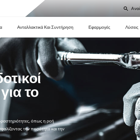
Προϊόντα
Ανταλλακτικά Και Συντήρηση
αποδοτικοί
τές για το
ας