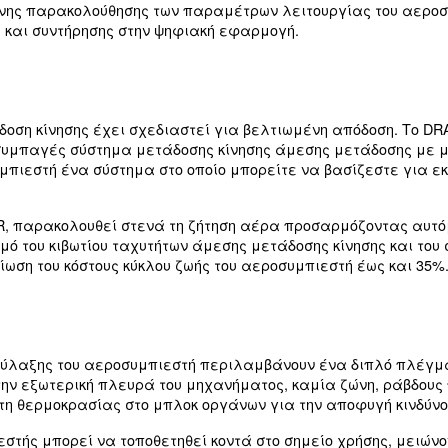
ά
παροχή ελεύθερου αέρα αυξάνεται έως και κατά 
ροηγούμενα μοντέλα.
Το εύκολο σέρβις και η γρήγορη πρόσβαση
σέρβις.
μάντα.
Η αυξημένη ψυκτική ικανότητα το
ύστημα ψύξης.
α και μειώνοντας τη θερμοκρασία στο εσωτερικό 
Πιο στιβαρά, εσωτερικά σχεδιασμέ
ση και άνεση.
εροσυμπιεστής είναι αξιόπιστος σε υψηλές θερμ
ην Αυστραλία. Το προϊόν μεταφέρεται εύκολα χά
ς συσκευές.
ής σάρωσης οθόνης αφής 6,1 ιντσών καθιστά εύκο
εροσυμπιεστή.