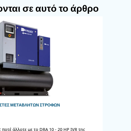
άνουν ένα διπλό πλέγμα ανεμιστήρα για προστ
ς, καμία ζώνη, ράβδους περονοφόρου ανυψωτικού
για την αποφυγή κινδύνου πυρκαγιάς.
ο σημείο χρήσης, μειώνοντας την πτώση πίεσης κα
 τοποθετημένα για ασφαλή συντήρηση, συμπεριλ
τράγγισης.
οποθετηθεί και να εγκατασταθεί εύκολα σε έναν 
 τύπου, όλα τα εξαρτήματα είναι προσυνδεδεμένα
ο μηχάνημα και να το ενεργοποιήσει.
λλαγές ισχύος: 7,5, 11 και 15 kW με εύρος πίεσ
μένη σε δεξαμενή, έκδοση τοποθετημένη σε δεξαμε
δάπεδο.
ιστά εύκολο τον έλεγχο, τη συντήρηση και την π