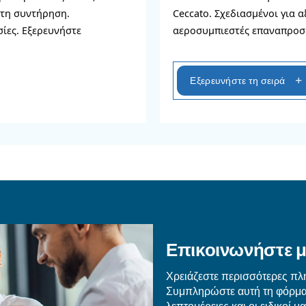
ς αεροσυμπιεστή.
ομακρυσμένης παρακολούθησης των παραμέτρων
ση για σέρβις και προειδοποιήσεις συντήρησης σ
ότερα για τα προϊόντα 