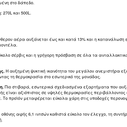
ναι ένας
κοχλιοφόρος αεροσυμπιεστής με ψεκα
εταμορφώνει τον χώρο εργασίας σας, παρέχοντ
ροχή όλων των απαιτήσεων αέρα τεχνιτών, συνερ
 CSA είναι κατάλληλος για περιορισμένους χώρο
ημείο χρήσης.
υ απαιτεί λίγη συντήρηση, είναι απρόσκοπτη και
ς διατίθεται σε 4 παραλλαγές ισχύος: 5,5, 7,5, 1
σεις: έκδοση τοποθετημένη σε δεξαμενή, έκδοση
ση τοποθετημένη στο δάπεδο.
σε 2 μεγέθη: 270L και 500L.