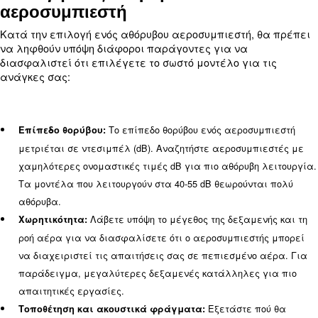
μειώνουν τον θόρυβο. Αυτά τα υλικά τοποθετούνται
γύρω από τον αεροσυμπιεστή για την ελαχιστοποίη
μετάδοσης του ήχου.
Οι αθόρυβοι αερ
Κινητήρες χαμηλής ταχύτητας:
συχνά διαθέτουν κινητήρες χαμηλής ταχύτητας. Με
θόρυβο που παράγεται από τον ίδιο τον κινητήρα, 
παράλληλα την αποδοτική απόδοση.
Ολόκληρος ο σχεδιασμό
Προηγμένος σχεδιασμός:
αθόρυβων αεροσυμπιεστών έχει βελτιστοποιηθεί γ
ελαχιστοποίηση του θορύβου. Οι αεροσυμπιεστές Qu
εξοπλισμένοι με μονωτικά υποθέματα και περιβλ
μειώνουν περαιτέρω τα επίπεδα θορύβου.