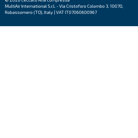
Όνομα
*
Επώνυμο
*
Εταιρεία
*
Πόλη
*
Ταχυδρομικός κώδικας
*
Χώρα
*