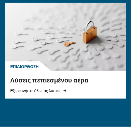
ΠΕΠΙΕΣΜΈΝΟΣ ΑΈΡΑΣ
Η σωστή λύση εμβολοφόρ
αεροσυμπιεστή
Εάν αποφασίσετε να αγοράσετε έναν εμβολοφ
αεροσυμπιεστή, αυτός ο οδηγός θα σας δείξει
σωστή κατεύθυνση. Είναι επίσης χρήσιμο για 
διαθέτουν ήδη μηχανήματα.