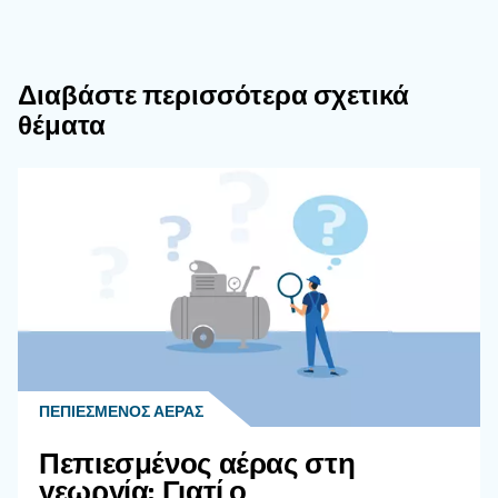
Μπορούν Οι Αεροσυμπιεστές Να
Προκαλέσουν Βλάβη Στην Ακοή;
Ναι, η παρατεταμένη έκθεση σε επίπεδα θορύ
των 70 dB ή οι ξαφνικοί δυνατοί θόρυβοι άνω τω
μπορεί να προκαλέσουν βλάβη στην ακοή.
Υπάρχουν Πλήρως Αθόρυβοι
Αεροσυμπιεστές;