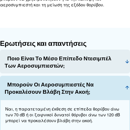
χαρακτηριστικά που βελτιώνουν την απόδοση και τη
αεροσυμπιεστή. Αυτά μπορεί να περιλαμβάνουν 
κραδασμών, τεχνολογία ηχομόνωσης και προηγμέ
ελέγχου. Εξετάστε το ενδεχόμενο μοντέλων με 
χαρακτηριστικά ασφαλείας για να διασφαλίσετε
λειτουργία.
Οι αθόρυβοι αεροσυμπιεστές εί
Προϋπολογισμός:
πιο ακριβοί από τα παραδοσιακά μοντέλα λόγω τ
τεχνολογιών μείωσης θορύβου και των προηγμένων
χαρακτηριστικών τους. Καθορίστε τον προϋπολογισ
αναζητήστε μοντέλα που προσφέρουν την καλύτερ
την επένδυσή σας.
Τέσσερις συμβουλές για περαι