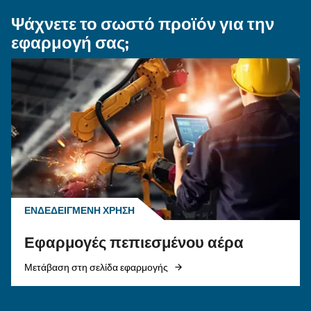
ΠΕΠΙΕΣΜΈΝΟΣ ΑΈΡΑΣ
Πεπιεσμένος αέρας στη
γεωργία: Γιατί ο
αεροσυμπιεστής έχει σημα
Πεπιεσμένος αέρας στη γεωργία και τη γεωργία
ανακαλύψτε τις εφαρμογές, τα οφέλη και γιατί
διαχείριση υγροποιημένων υδρατμών
αεροσυμπιεστών είναι απαραίτητη για την
αποδοτικότητα.