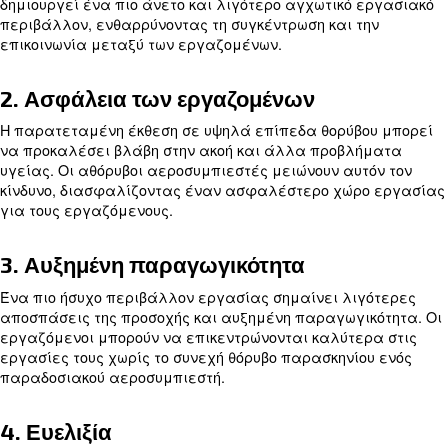
Αυτοί οι αεροσυμπιεστές εφαρμόζονται σε προη
τεχνολογίες και υλικά μείωσης του θορύβου για ν
διασφαλίσουν πιο αθόρυβη λειτουργία, καθιστών
ιδανικούς για περιβάλλοντα ευαίσθητα στον θόρ
οδοντιατρικές κλινικές, εργαστήρια και οικιακά 
Πλεονεκτήματα της χρήσης ενό
αθόρυβου αεροσυμπιεστή
1. Μείωση θορύβου
Ένα από τα σημαντικότερα πλεονεκτήματα ενός
αεροσυμπιεστή είναι η μείωση της ηχορύπανσης.
δημιουργεί ένα πιο άνετο και λιγότερο αγχωτικό
περιβάλλον, ενθαρρύνοντας τη συγκέντρωση και 
επικοινωνία μεταξύ των εργαζομένων.