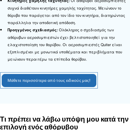
Οι αθόρυβοι αεροσυμπιεστές είναι κατάλληλοι γ
φάσμα εφαρμογών, από το φούσκωμα ελαστικών 
λειτουργία πνευματικών εργαλείων μέχρι την 
ζυθοποιίας. Μπορούν να προσθέσουν μια πιο αθό
σε οποιονδήποτε χώρο εργασίας.
Πώς λειτουργεί ένας αθόρυβος
αεροσυμπιεστής;
Οι αθόρυβοι αεροσυμπιεστές επιτυγχάνουν την α
λειτουργία τους μέσω πολλών βασικών εξαρτημά
χαρακτηριστικών σχεδιασμού:
Αυτοί οι αεροσυμπιεστές είν
Υλικά ηχομόνωσης:
εξοπλισμένοι με υλικά ηχομόνωσης που απορροφο