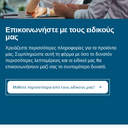
μπορεί να μειώσει σημαντικά την έκθεση σε θόρυ
4. Χρησιμοποιήστε ηχομονωτικές κουβέρτες κα
Οι ηχομονωτικές κουβέρτες και οι σ
σιγαστήρες:
μπορούν να χρησιμοποιηθούν για την κάλυψη του
αεροσυμπιεστή και τη μείωση της εξόδου θορύβου
Ερωτήσεις και απαντήσεις
Ποιο Είναι Το Μέσο Επίπεδο Ντεσιμ
Των Αεροσυμπιεστών;