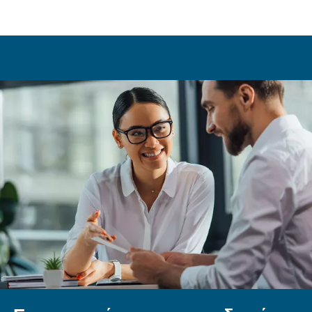
Για να διασφαλίσετε την παραγωγή αέρα υψηλή
από έναν εμβολοφόρο αεροσυμπιεστή, χρησιμοπ
φίλτρο αέρα για να αφαιρέσετε τους ρύπους.
Αποστραγγίζετε τακτικά την υγρασία από το δοχε
αεροφυλακίου για να αποφύγετε τη σκουριά και 
Για εφαρμογές που απαιτούν υψηλή ποιότητα αέ
πρόσθετος αφυγραντήρας αέρα και ένας διαχωρ
λαδιού-νερού μπορούν να απομακρύνουν την υγρα
σωματίδια λαδιού. Η τακτική συντήρηση του αερο
και των εξαρτημάτων επεξεργασίας αέρα είναι
για τη διατήρηση της ποιότητας του αέρα.
Ποιο είναι το κόστος που σχετίζ
τη λειτουργία ενός εμβολοφόρ
αεροσυμπιεστή;