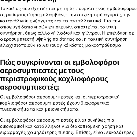
αεροσυμπιεστές;
Τα συνήθη προβλήματα με τους εμβολοφόρους
αεροσυμπιεστές περιλαμβάνουν διαρροές αέρα
πίεση και υπερθέρμανση. Για να τα επιλύσετε, ε
κατεστραμμένα εξαρτήματα σύνδεσης, φθαρμέ
φλάντζες και φραγμένα φίλτρα αέρα.
Ελέγξτε εάν η στάθμη λαδιού και ο εξαερισμός τ
αεροσυμπιεστή είναι σωστά. Εάν η πίεση του πε
αέρα δεν είναι σωστή, ελέγξτε τις βαλβίδες και
εμβόλων για φθορά και αντικαταστήστε τα, εάν 
απαραίτητο. Η τακτική συντήρηση και οι έγκαιρες
μπορούν να βοηθήσουν στην πρόληψη και την επί
των προβλημάτων.
Ποια είναι η αναμενόμενη διάρκ