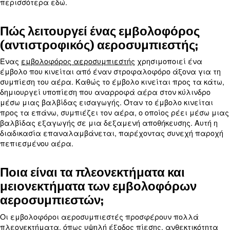
αποτελεσματικότητάς τους. Αυτό το ιστολόγιο απ
συχνότερες
ερωτήσεις σχετικά με τους εμβολ
, παρέχοντάς σας βασικές πλη
αεροσυμπιεστές
να διασφαλίσετε την ομαλή και αποτελεσματική
του εξοπλισμού σας.
Είτε είστε επαγγελματίας είτε νέος στους εμβο
αεροσυμπιεστές, αυτό το ιστολόγιο σας βοηθά να
γρήγορη απάντηση στις συχνότερες αμφιβολίες.
περισσότερα εδώ.
Πώς λειτουργεί ένας εμβολοφό
(αντιστροφικός) αεροσυμπιεστ
Ένας
εμβολοφόρος αεροσυμπιεστής
χρησιμοποιε
έμβολο που κινείται από έναν στροφαλοφόρο άξο
συμπίεση του αέρα. Καθώς το έμβολο κινείται πρ
δημιουργεί υποπίεση που αναρροφά αέρα στον κ