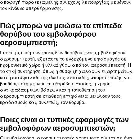
Πώς επηρεάζει ο κύκλος λειτου
την απόδοση των εμβολοφόρω
αεροσυμπιεστών;
Ο κύκλος λειτουργίας ενός εμβολοφόρου αεροσυ
αναφέρεται στο ποσοστό του χρόνου που μπορεί 
λειτουργήσει εντός μιας δεδομένης περιόδου χωρ
υπερθέρμανση. Για παράδειγμα, ένας αεροσυμπ
κύκλο λειτουργίας 50% μπορεί να λειτουργεί για
μια περίοδο 10 λεπτών.
Η υπέρβαση του κύκλου λειτουργίας μπορεί να οδ
υπερθέρμανση και αυξημένη φθορά των εξαρτημ
αεροσυμπιεστή. Η επιλογή ενός αεροσυμπιεστή μ
λειτουργίας που ανταποκρίνεται στις απαιτήσει