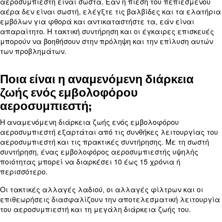
αποφυγή παρατεταμένης συνεχούς λειτουργίας 
τον κίνδυνο υπερθέρμανσης.
Πώς μπορώ να μειώσω τα επίπ
θορύβου του εμβολοφόρου
αεροσυμπιεστή;
Για τη μείωση των επιπέδων θορύβου ενός εμβολ
αεροσυμπιεστή, εξετάστε το ενδεχόμενο εφαρμ
ηχομονωτικό χώρο ή υλικά γύρω από τον αεροσυμ
τακτική συντήρηση, όπως η σύσφιξη χαλαρών εξ
και η διασφάλιση της σωστής λίπανσης, μπορεί ε
βοηθήσει στη μείωση του θορύβου. Επίσης, η χρήση
αντικραδασμικών βάσεων και η τοποθέτηση του
αεροσυμπιεστή σε σταθερή επιφάνεια μειώνουν 
κραδασμούς και, συνεπώς, τον θόρυβο.