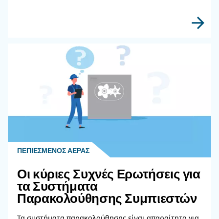
μέσων ατομικής προστασίας, όπως γυαλιά ασφα
ωτασπίδες.
Ελέγχετε τακτικά τον αεροσυμπιεστή για διαρρο
χαλαρές συνδέσεις και φθαρμένα εξαρτήματα. 
τις οδηγίες του κατασκευαστή για τη συντήρηση κα
λειτουργία και μην υπερβαίνετε ποτέ τα συνιστ
πίεσης.