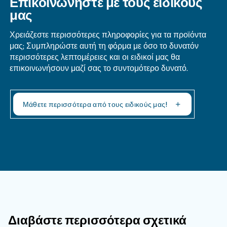
Το κόστος που σχετίζεται με τη λειτουργία ενός
αεροσυμπιεστή περιλαμβάνει την αρχική τιμή αγ
κατανάλωση ενέργειας και τα ανταλλακτικά. Γι
αποφυγή δαπανηρών επισκευών, απαιτείται τακτ
συντήρηση, όπως αλλαγή λαδιού και φίλτρου. Η 
αεροσυμπιεστή υψηλής ποιότητας και η τακτική σ
ελαχιστοποιούν το λειτουργικό κόστος μακροπρό
Πώς συγκρίνονται οι εμβολοφό
αεροσυμπιεστές με τους
περιστροφικούς κοχλιοφόρους
αεροσυμπιεστές;
Οι εμβολοφόροι αεροσυμπιεστές και οι περιστρο
κοχλιοφόροι αεροσυμπιεστές έχουν διαφορετικά
πλεονεκτήματα και μειονεκτήματα.