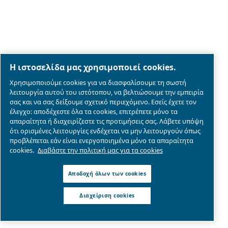
Κοχλιοφόροι αεροσυμπιεστές
Λύσεις
Εμβολοφόροι αεροσυμπιεστές
Εφαρμογές
Αεροσυμπιεστές χωρίς λάδι
Συνεργάτης
Συστήματα ενίσχυσης
Επεξεργασία αέρα
Σύστημα ελέγχου αέρα
Secondhand Compressors
Επικοινωνήστε με
Ζητήστε προσφορά
Ζητήστε βοήθεια