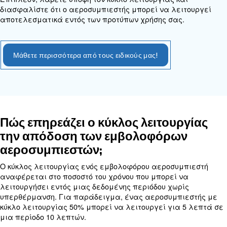
έλεγχο και την αντικατάσταση των φίλτρων αέ
σύσφιξη των βιδών και των εξαρτημάτων σύνδ
επίσης σημαντικό να αποστραγγίζεται η υγρασία
δοχείο αεροφυλακίου για την αποφυγή σκουριάς 
διάβρωσης.
Ελέγχετε τακτικά τους ιμάντες, τις βαλβίδες και
παρεμβύσματα για να βεβαιωθείτε ότι βρίσκοντα
κατάσταση και λειτουργούν σωστά. Η διατήρηση τ
αεροσυμπιεστή καθαρού και χωρίς σκόνη και υπ
βοηθήσει στη διατήρηση της αποδοτικότητάς του κα
παράταση της διάρκειας ζωής του.
Πώς προσδιορίζω το κατάλληλ
μέγεθος εμβολοφόρου αεροσυ