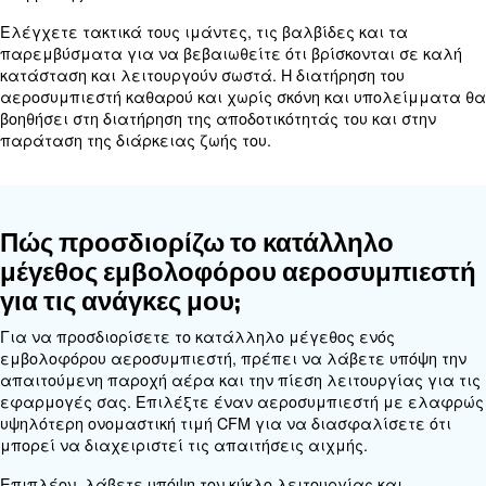
αεροσυμπιεστή εξαρτάται από τις συστάσεις του
κατασκευαστή και τις συνθήκες λειτουργίας. Γενι
πρέπει να αλλάζεται κάθε 500 έως 1000 ώρες λε
κάθε τρεις μήνες, όποιο από τα δύο συμβεί πρώτο
Η τακτική αλλαγή λαδιού διασφαλίζει την ομαλή
του αεροσυμπιεστή και αποτρέπει τη φθορά των 
εξαρτημάτων. Η χρήση του
σωστού τύπου λαδιού
αεροσυμπιεστών
, όπως καθορίζεται από τον κατ
είναι επίσης απαραίτητη για τη βέλτιστη απόδοσ
διάρκεια ζωής.
Ποια συντήρηση απαιτείται για 
εμβολοφόρους αεροσυμπιεστές
Η τακτική συντήρηση των εμβολοφόρων αεροσ
περιλαμβάνει τον έλεγχο και την αλλαγή του 