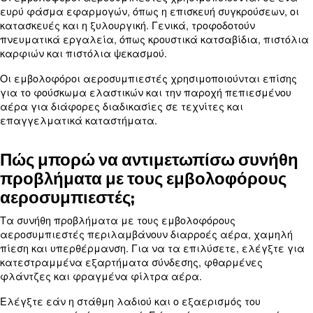
διασφαλίζει αξιόπιστη απόδοση και μεγάλη διάρ
Ποιες είναι οι συνήθεις αιτίες
υπερθέρμανσης στους εμβολο
αεροσυμπιεστές;
Οι συνήθεις αιτίες υπερθέρμανσης στους εμβολο
αεροσυμπιεστές περιλαμβάνουν ανεπαρκή εξαε
υπερβολικό κύκλο λειτουργίας και χαμηλές στάθ
Τα φραγμένα ή βρώμικα φίλτρα αέρα μπορούν ε
περιορίσουν τη ροή αέρα, προκαλώντας υπερθέρ
αεροσυμπιεστή.
Η τακτική συντήρηση, όπως ο καθαρισμός ή η αντ
των φίλτρων αέρα και η διασφάλιση του σωστού 
μπορεί να βοηθήσει στην αποτροπή της υπερθέρμ
Επιπλέον, η παρακολούθηση του κύκλου λειτουργί