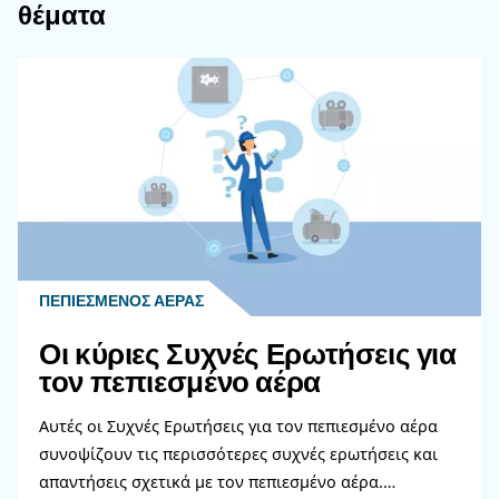
Οι εμβολοφόροι αεροσυμπιεστές είναι συνήθως π
οικονομικοί και κατάλληλοι για διακοπτόμενη χρή
εφαρμογές χαμηλότερης πίεσης. Επίσης, είναι 
στη συντήρηση και την επισκευή.
Οι περιστροφικοί κοχλιοφόροι αεροσυμπιεστές, α
είναι πιο αποτελεσματικοί για συνεχείς εφαρμο
ζήτησης. Έχουν μεγαλύτερη διάρκεια ζωής, αλλά
γενικά πιο ακριβά στην αγορά και τη συντήρηση.
Ποιες προφυλάξεις ασφαλείας 
να λαμβάνονται κατά τη λειτουρ
εμβολοφόρων αεροσυμπιεστών
Τα μέτρα προφύλαξης για τη λειτουργία των ε
αεροσυμπιεστών περιλαμβάνουν τη χρήση κατά