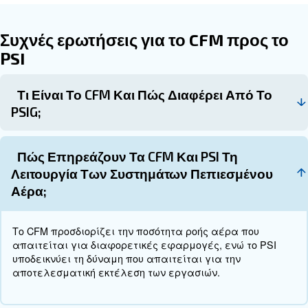
αποφάσεις σχετικά με τον αεροσυμπιεστή και τ
πνευματικά εργαλεία σας.
Επικοινωνήστε με τους ειδικούς
σήμερα!
Η κατανόηση της σχέσης μεταξύ CFM και PSI είνα
σημασίας για την αποτελεσματική επιλογή και λ
αεροσυμπιεστών και πνευματικών εργαλείων. Λ
υπόψη τις απαιτήσεις CFM και PSI της συγκεκριμ
βιομηχανίας και των εφαρμογών σας, μπορείτε 
επιλέξετε έναν αεροσυμπιεστή που παρέχει τον 
συνδυασμό ροής αέρα και πίεσης.
Η χρήση των μεθόδων μετατροπής που παρέχοντα
απρόσκοπτες μεταβάσεις μεταξύ CFM και PSI,
διασφαλίζοντας ότι το σύστημα πεπιεσμένου αέ
λειτουργεί με κορυφαία απόδοση, βελτιώνοντας 