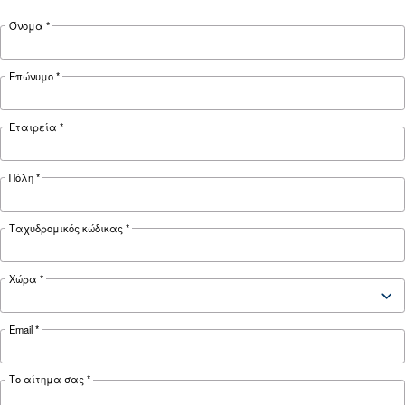
ΠΕΠΙΕΣΜΈΝΟΣ ΑΈΡΑΣ
Ο αεροσυμπιεστής δεν
λειτουργεί με κρύο αέρα: Αι
λύσεις και προληπτικά μέτ
Μάθετε γιατί ο αεροσυμπιεστής σας δεν λειτου
κρύες καιρικές συνθήκες και ανακαλύψτε
αποτελεσματικές λύσεις και προληπτικά μέτρα
διατηρήσετε την ομαλή λειτουργία του τον χε