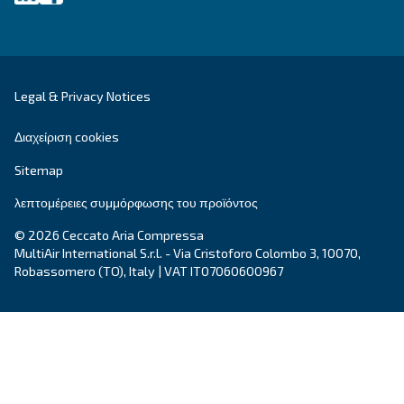
καθοδηγήσει στην καλύτερη λύση.
Γράψτε σε έναν ειδικό σήμερα - Λάβετε τις απ
που χρειάζεστε.
Όνομα
*
Επώνυμο
*
Εταιρεία
*
Πόλη
*
Ταχυδρομικός κώδικας
*