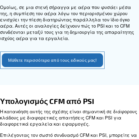
εργαλεία και εφαρμογές απαιτούν διαφορετικά
PSI για να λειτουργούν αποτελεσματικά.
Η σχέση μεταξύ CFM και PSI
Τα CFM και PSI είναι δύο ξεχωριστές μετρήσεις 
μπορούν να μετατραπούν απευθείας μεταξύ του
διαφορετικών λειτουργιών τους σε ένα σύστημα
αέρα. Ωστόσο, σχετίζονται μεταξύ τους με την ένν
οι δύο είναι κρίσιμες για τη βέλτιστη απόδοση τω
αεροσυμπιεστών και των πνευματικών εργαλείω
Για να απεικονίσετε τη σχέση μεταξύ CFM και PS
ένα σενάριο εύκαμπτου σωλήνα κήπου όπου η πίε
αυξάνεται όταν η ροή περιορίζεται. Αυτό καταδει
επίδραση της δύναμης στον όγκο.