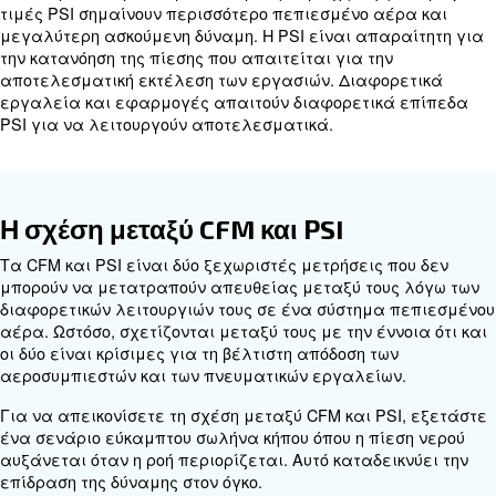
Αντιπροσωπεύει τον όγκο αέρα που μπορεί να π
αεροσυμπιεστής σε ένα λεπτό σε ένα συγκεκριμ
πίεσης. Το CFM είναι ένα κρίσιμο μέτρο, καθώς κ
ποσότητα ροής αέρα που απαιτείται για διαφορε
εφαρμογές. Για παράδειγμα, διάφορα εργαλεία
διαδικασίες έχουν διαφορετικές απαιτήσεις CFM 
βέλτιστη λειτουργία τους.
Τι είναι το PSI;
Το PSI, ή λίβρες ανά τετραγωνική ίντσα, είναι μ
πίεσης που υποδεικνύει τη δύναμη που ασκείται α
πεπιεσμένο αέρα σε μια δεδομένη περιοχή. Υψη
τιμές PSI σημαίνουν περισσότερο πεπιεσμένο αέ
μεγαλύτερη ασκούμενη δύναμη. Η PSI είναι απαρ
την κατανόηση της πίεσης που απαιτείται για την
αποτελεσματική εκτέλεση των εργασιών. Διαφο