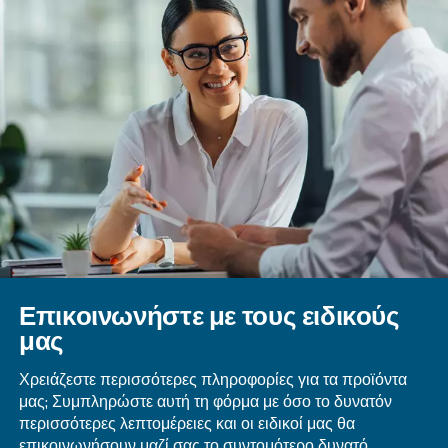
Τι Είναι Το CFM Και Πώς Διαφέρει Απ
PSIG;
Πώς Επηρεάζουν Τα CFM Και PSI Τη
Λειτουργία Των Συστημάτων Πεπιεσμ
Αέρα;
Το CFM προσδιορίζει την ποσότητα ροής αέρα 
απαιτείται για διαφορετικές εφαρμογές, ενώ 
υποδεικνύει τη δύναμη που απαιτείται για την
αποτελεσματική εκτέλεση των εργασιών.