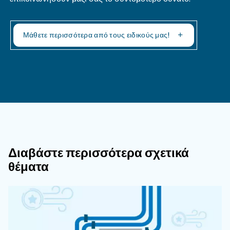
Μπορούν Τα CFM Να Μετατραπούν Σε
Το Αντίστροφο;
Γιατί Είναι Σημαντικό Να Λαμβάνοντα
Υπόψη Τόσο Τα CFM Όσο Και Τα PSI 
Την Επιλογή Και Τη Διαστασιολόγησ
Αεροσυμπιεστή;
Πώς Σχετίζεται Η Ιπποδύναμη (HP) Μ
CFM Και Τα PSI Σε Έναν Αεροσυμπιεσ