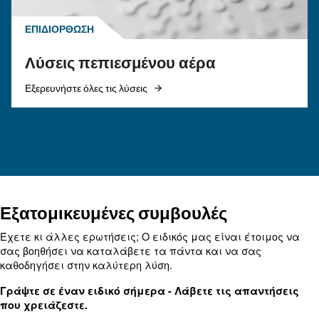
πλεονεκτήματα, συγκρίνετε αεροσυμπιεστές ντ
και φυσικού αερίου και βελτιστοποιήστε τη
διαχείριση υγροποιημένων υδρατμών
αεροσυμπιεστών.