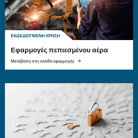
ΠΕΠΙΕΣΜΈΝΟΣ ΑΈΡΑΣ
Κινητήρας έναντι ηλεκτρικ
αεροσυμπιεστή: ποιον να
επιλέξετε;
Οδηγός ηλεκτρικού αεροσυμπιεστή: ανακαλύψ