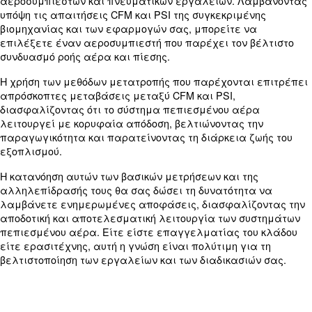
Η κατανόηση αυτής της σχέσης είναι σημαντική σ
κλάδους με διαφορετικές απαιτήσεις CFM και PS
διαφορετικά εργαλεία και εφαρμογές.
Επιλέγοντας τον σωστό συνδυασμό CFM και PSI, 
διασφαλίσετε ότι ο αεροσυμπιεστής σας λειτουρ
αποτελεσματικά και αποδοτικά, ικανοποιώντας τ
απαιτήσεις του εξοπλισμού σας.
Χρήση αριθμομηχανής CFM σε PSI
Ένας υπολογιστής CFM σε PSI είναι ένα πρακτικ
που απλοποιεί τη διαδικασία προσδιορισμού των
απαιτούμενων CFM ή PSI για τις συγκεκριμένες 
Αυτοί οι υπολογιστές απαιτούν συνήθως εισόδους
ιπποδύναμη, τρέχον PSI και επιθυμητό CFM ή το α
Εισάγοντας αυτές τις τιμές, ο υπολογιστής παρέ
ακριβή μετατροπή, βοηθώντας σας να λάβετε ε