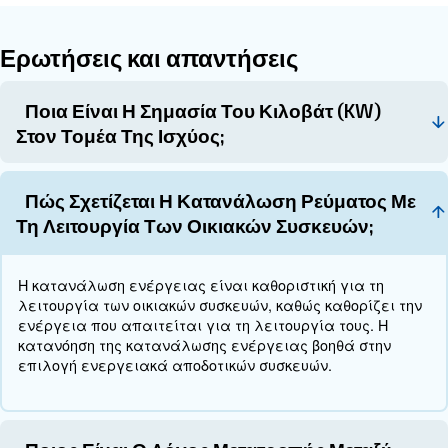
Πρακτικές εφαρμογές
Η κατανόηση της μετατροπής HP σε CFM είναι α
για διάφορες πρακτικές εφαρμογές, όπως:
: Επιλογή αεροσυμπιεστών γι
Βιομηχανική χρήση
κατασκευαστικές διαδικασίες.
: Διασφάλιση επαρκούς ρο
Αυτοκινητοβιομηχανία
πνευματικά εργαλεία.
: Επιλογή του σωστού αεροσυμπιεσ
Οικιακή χρήση
DIY.
Σημαντικότερα σημεία
κατασκευής απαιτ
Βιομηχανικές: Οι διαδικασίες