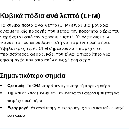
ρυθμό με τον οποίο εκτελείται η εργασία. Χρησιμ
συνήθως για την ποσοτική μέτρηση της ισχύος εξό
κινητήρων. Μία ιπποδύναμη ισοδυναμεί με 746 Wat
πλαίσιο των αεροσυμπιεστών, το HP υποδεικνύει τ
κινητήρα που κινεί τον αεροσυμπιεστή.
Σημαντικότερα σημεία
: Η ιπποδύναμη μετρά τον ρυθμό εργασία
Ορισμός
: 1 HP = 746 Watt.
Μετατροπή
: Χρησιμοποιείται για την ποσοτική μέτ
Εφαρμογή
ισχύος του κινητήρα και του κινητήρα.
Κυβικά πόδια ανά λεπτό (CFM)
Τα κυβικά πόδια ανά λεπτό (CFM) είναι μια μον