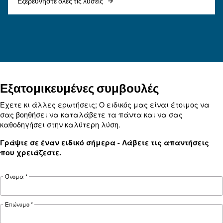
ΠΕΠΙΕΣΜΈΝΟΣ ΑΈΡΑΣ
Κινητήρας έναντι ηλεκτρικ
αεροσυμπιεστή: ποιον να
επιλέξετε;
Οδηγός ηλεκτρικού αεροσυμπιεστή: ανακαλύψ
πλεονεκτήματα, συγκρίνετε αεροσυμπιεστές ντ
και φυσικού αερίου και βελτιστοποιήστε τη
διαχείριση υγροποιημένων υδρατμών
αεροσυμπιεστών.