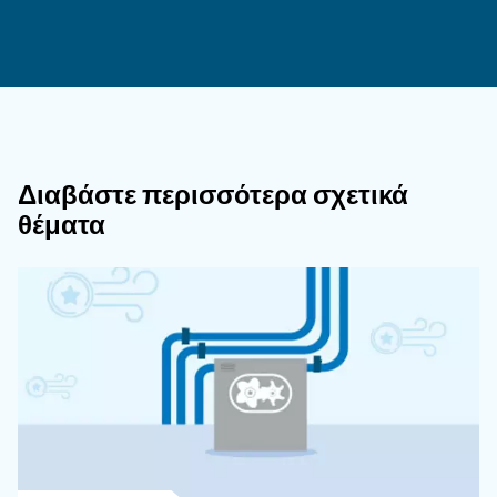
Πώς Σχετίζεται Η Κατανάλωση Ρεύμα
Τη Λειτουργία Των Οικιακών Συσκευώ
Η κατανάλωση ενέργειας είναι καθοριστική γι
λειτουργία των οικιακών συσκευών, καθώς καθο
ενέργεια που απαιτείται για τη λειτουργία του
κατανόηση της κατανάλωσης ενέργειας βοηθά
επιλογή ενεργειακά αποδοτικών συσκευών.
Ποιος Είναι Ο Λόγος Μετατροπής Με
Κιλοβάτ (kW) Και Ίππων (HP);