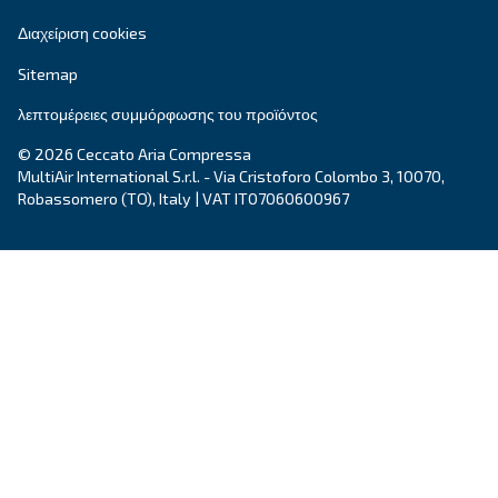
Εξατομικευμένες συμβουλές
Έχετε κι άλλες ερωτήσεις; Ο ειδικός μας είναι έ
σας βοηθήσει να καταλάβετε τα πάντα και να σ
καθοδηγήσει στην καλύτερη λύση.
Γράψτε σε έναν ειδικό σήμερα - Λάβετε τις απ
που χρειάζεστε.
Όνομα
*
Επώνυμο
*