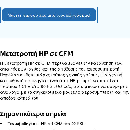
Η σχέση μεταξύ HP και CFM
Η σχέση μεταξύ HP και CFM είναι θεμελιώδης για
προσδιορισμό της απόδοσης και της καταλληλότη
αεροσυμπιεστή για συγκεκριμένες εργασίες. Γεν
υψηλότερη ονομαστική τιμή HP αντιστοιχεί σε υψ
έξοδο CFM, πράγμα που σημαίνει ότι ο αεροσυμπ
μπορεί να παρέχει περισσότερο αέρα. Ωστόσο, α
επηρεάζεται από διάφορους παράγοντες,
συμπεριλαμβανομένης της απόδοσης του κινητήρα
σχεδιασμού του αεροσυμπιεστή και των συνθηκών
λειτουργίας.
Σημαντικότερα σημεία
: Υψηλότερη HP σημαίνει συνήθως 
Άμεση σύνδεση