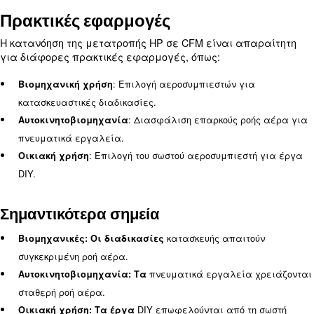
CFM σε HP είναι ουσιαστικά το αντίστροφο της μ
HP σε CFM.
Σημαντικότερα σημεία
: Χρησιμοποιήστε τον 
Αντίστροφος υπολογισμός
αποδοτικότητας για να προσδιορίσετε την HP.
: 20 CFM με απόδοση 4
Παράδειγμα υπολογισμού
απαιτούν 5 HP.
Παράγοντες που επηρεάζουν τ
μετατροπή HP σε CFM
Πολλοί παράγοντες μπορούν να επηρεάσουν τη 
HP σε CFM, συμπεριλαμβανομένων των εξής: