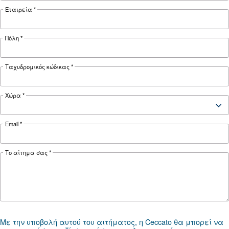
ΠΕΠΙΕΣΜΈΝΟΣ ΑΈΡΑΣ
Ο αεροσυμπιεστής δεν
λειτουργεί με κρύο αέρα: Αι
λύσεις και προληπτικά μέτ
Μάθετε γιατί ο αεροσυμπιεστής σας δεν λειτου
κρύες καιρικές συνθήκες και ανακαλύψτε
αποτελεσματικές λύσεις και προληπτικά μέτρα