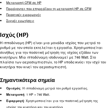
επαγγελματίας στον τομέα είτε περίεργος ανα
αυτός ο οδηγός έχει ως στόχο να σας εκπαιδεύσει
ενδυναμώσει με πρακτικές γνώσεις. Θα μάθετε:
Ισχύς (HP)
Κυβικά πόδια ανά λεπτό (CFM)
Η σχέση μεταξύ HP και CFM
Μετατροπή HP σε CFM
Μετατροπή CFM σε HP
Παράγοντες που επηρεάζουν τη μετατροπή HP σε 
Πρακτικές εφαρμογές
Συχνές ερωτήσεις
Ισχύς (HP)
Η ιπποδύναμη (HP) είναι μια μονάδα ισχύος που 