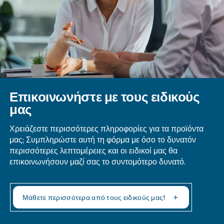
βέλτιστη απόδοση και απόδοση.
Είτε είστε επαγγελματίας είτε λάτρης του DIY, α
οδηγός παρέχει τις γνώσεις που χρειάζεστε για 
πλοηγηθείτε με σιγουριά στις πολυπλοκότητες τη
μετατροπής HP σε CFM.
Ερωτήσεις και απαντήσεις
Ποια Είναι Η Σημασία Του Κιλοβάτ (
Στον Τομέα Της Ισχύος;