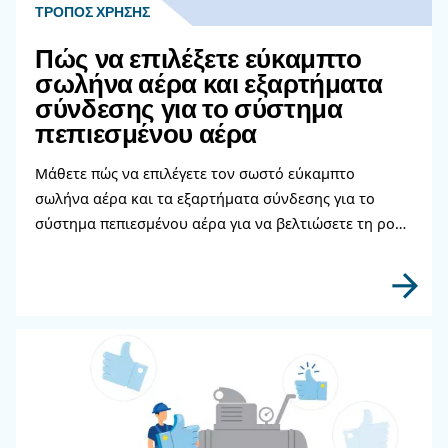
Γιατί Είναι Σημαντικό Να Λαμβάνετα
Τόσο Η Ισχύς (kW) Όσο Και Ο Όγκος 
(CFM) Κατά Την Επιλογή Ενός
Αεροσυμπιεστή;