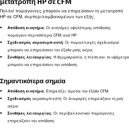
κατευθυντήρια οδηγία είναι ότι 1 HP μπορεί να 
περίπου 4 CFM στα 90 PSI. Ωστόσο, αυτό μπορεί 
ανάλογα με το συγκεκριμένο μοντέλο αεροσυμπιε
αποδοτικότητά του.
Σημαντικότερα σημεία
: 1 HP ≈ 4 CFM στα 90 PSI.
Γενική οδηγία
: Διαφέρει ανάλογα
Συντελεστής αποδοτικότητας
μοντέλο αεροσυμπιεστή.
Μετατροπή CFM σε HP
Η μετατροπή από CFM σε HP απαιτεί κατανόηση 
απαιτήσεων ροής αέρα και της ισχύος που απαιτε
επίτευξη αυτού του ρυθμού ροής. Ο τύπος για τη 