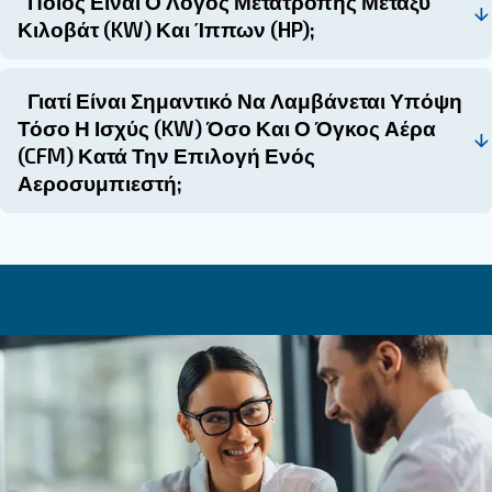
συγκεκριμένη ροή αέρα.
πνευματικά εργαλεία
Αυτοκινητοβιομηχανία: Τα
σταθερή ροή αέρα.
DIY επωφελούνται από τ
Οικιακή χρήση: Τα έργα
επιλογή αεροσυμπιεστή.
Επικοινωνήστε με τους ειδικούς
σήμερα!
Η κατανόηση της σχέσης μεταξύ ιπποδύναμης (HP)
ποδιών ανά λεπτό (CFM) είναι απαραίτητη για τ
του σωστού αεροσυμπιεστή για τις ανάγκες σας.
Κατανοώντας τις αρχές μετατροπής και λαμβάν
παράγοντες όπως η απόδοση του κινητήρα, ο σχεδ
αεροσυμπιεστή και οι συνθήκες λειτουργίας, μπο
λάβετε ενημερωμένες αποφάσεις που διασφαλί