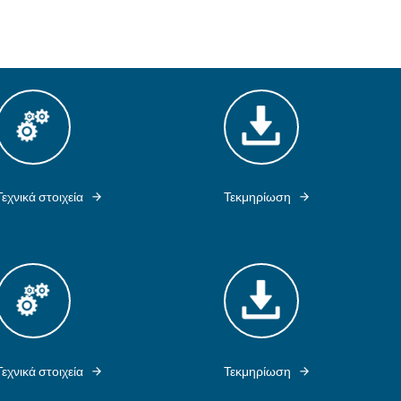
νήσει η επαλήθευση
iendly
Captcha ⇗
ργασίας αέρα
στραγγιστές συμπυκνωμάτων: όλα όσα
αρό αέρα σας.
ημα πεπιεσμένου αέρα!