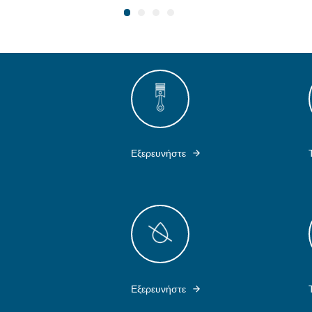
Anti-Robot Επαλήθευση
Κάντε κλικ για να ξεκι
Fr
Λύσεις επεξε
Ξηραντές, φίλτρα, απο
χρειάζεστε για τον καθ
Ολοκληρώστε το σύστ