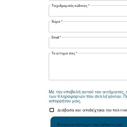
για να σας βοηθήσουμε.
Όνομα
*
Επώνυμο
*
Εταιρεία
*
Πόλη
*
Ταχυδρομικός κώδικας
*
Χώρα
*