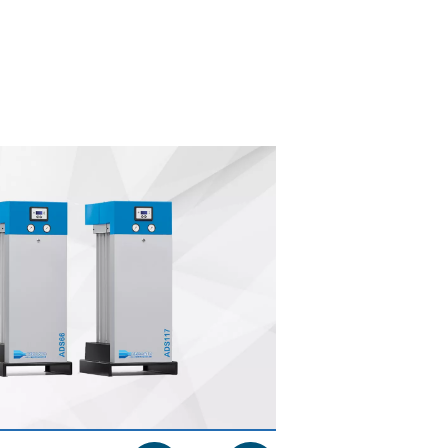
μαζί σας μέσω
την Πολιτική