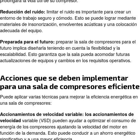
ventilación eficiente.
vibraciones es 
Control de vibraciones: el control de
evitar daños en los compresores y otros equipos. Esto 
lograr mediante un montaje adecuado, almohadillas de a
un mantenimiento regular.
diseño de la sala de compresores ten
Accesibilidad: el
cuenta la accesibilidad garantiza que el equipo sea fáci
accesible para el mantenimiento y las reparaciones. Si
fácilmente a la sala de compresores, su técnico puede 
compresores con regularidad y evitar averías. La accesib
adecuada reducirá los costes de mantenimiento y repara
prolongará la vida útil de su compresor.
limitar el ruido es importante par
Reducción del ruido:
entorno de trabajo seguro y cómodo. Esto se puede log
materiales de insonorización, envolventes acústicas y u