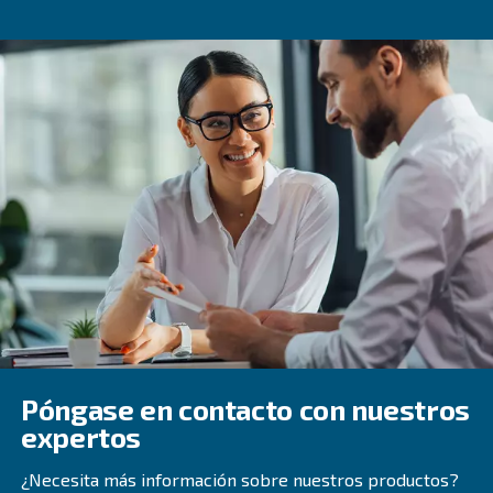
Preguntas más frecuentes
¿Qué Tamaño Debe Tener Una Sala De
Compresores?
¿Qué Velocidad De Ventilación Se Req
La velocidad de ventilación necesaria depende de la 
del calor y de los cambios de aire por hora necesario
mantener temperaturas óptimas. Esto se puede calcu
función de las especificaciones del equipo y los requis
operativos.