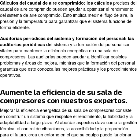
optimización
Optimización de la banda de presión: la
de presión de los compresores puede ayudar a reducir 
energía minimizando el diferencial de presión. Esto impli
banda de presión lo más estrecha posible mientras se m
requisitos operativos.
vib
Análisis de vibraciones: el análisis periódico de
puede ayudar a identificar posibles problemas con comp
otros equipos. Al abordar estos problemas con antelaci
mejorar la eficiencia energética y prolongar la vida útil d
termografía implica el uso de cámaras d
Termografía: la
para detectar patrones de calor e identificar áreas de p
energía. Esto puede ayudar a optimizar la gestión térmic
eficiencia energética general.
Pruebas de calidad del aire: las pruebas periódicas