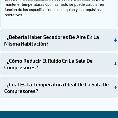
Aumente la eficiencia de su sal
compresores con nuestros expe
Mejorar la eficiencia energética de su sala de compreso
en construir un sistema que respalde el rendimiento, la fi
adaptabilidad a largo plazo. Al abordar aspectos clave c
térmica, el control de vibraciones, la accesibilidad y la p
para el futuro, crea un entorno en el que su equipo pue
de forma óptima.
La implementación de acciones específicas, como el us
variadores de velocidad, la optimización de las bandas d
realización de auditorías periódicas, mejora aún más su
energético. Póngase en contacto con nuestros expertos
más información sobre la eficiencia de la sala de compr