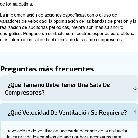
aire pueden ayudar a garantizar que el sistema de ve
del
eliminando eficazmente los contaminantes y manteniend
del aire óptima. Esto puede mejorar la eficiencia y la vida
compresores y otros equipos.
Cálculos del caudal de aire comprimido: los cálcul
caudal de aire comprimido pueden ayudar a optimizar el
del sistema de aire comprimido. Esto implica medir el fluj
presión y la temperatura para garantizar que el sistema
forma eficiente.
Auditorías periódicas del sistema y formación del p
sistema y la formación del p
auditorías periódicas del
vitales para mantener la eficiencia energética en una sa
compresores. Las auditorías pueden ayudar a identificar
problemas y áreas de mejora, mientras que la formación
garantiza que este conozca las mejores prácticas y los 
operativos.