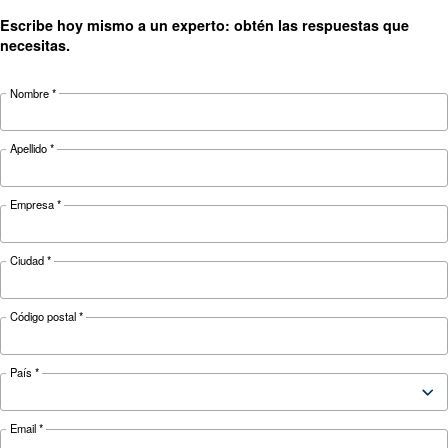
CONOZCA EL AIRE COMPRIMIDO
Comprender nuestras
soluciones
Si no necesita un suministro constante de aire
comprimido, un compresor de pistón puede ser
También son pequeñas, compactas y adaptables
mayoría de los entornos.