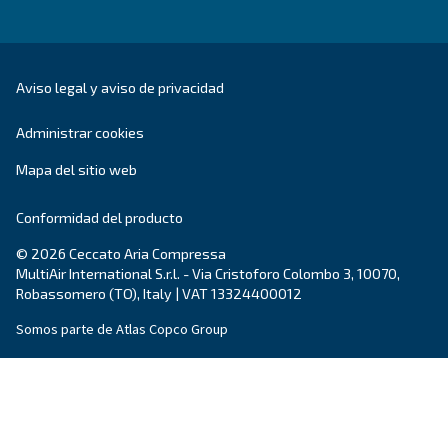
Escribe hoy mismo a un experto: obtén las respues
necesitas.
Nombre
*
Apellido
*
Empresa
*
Ciudad
*
Código postal
*