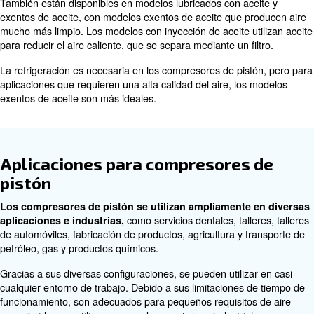
Hay grandes diferencias en el funcionamiento del compre
el número de etapas en las que se produce la compresió
de la compresión en varias etapas garantiza que el com
funcione tan duro y que la temperatura de salida del ai
baja.
Hay compresores de una, dos y varias etapas. La comp
multietapa requiere una refrigeración entre las diferente
se puede realizar a través de un refrigerador intermedio
Ventajas de los compresores de
Los compresores de pistón son duraderos, eficiente
. Suelen tener un precio de compra más
y de bajo coste
compresores de tornillo y tienen menos piezas móviles 
ingeniería sencillo, lo que facilita el acceso al mantenimi
piezas de repuesto.