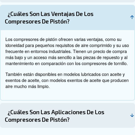
pistón utilizan aceite para reducir el aire caliente, que s
mediante un filtro. Sin embargo, para aplicaciones que 
alta calidad del aire, esta configuración puede no ser la 
Por otro lado, los modelos exentos de aceite de un comp
de pistón utilizan un ventilador de refrigeración interno 
aire más limpio, lo que los hace más adecuados para ap
alimentarias y médicas.
Elección del compresor de aire
adecuado
La elección del compresor de pistón adecuado depende 
factores, como la
potencia necesaria, la movilidad y l
. Disponemos de una
necesidades de mantenimiento
compresores de pistón que satisfacen diferentes requisi
compresores de pistón industriales, EngineAIR, compre