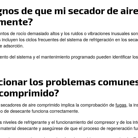
los secadores de aire y los filtros puede provocar la 
orrectamente seco o las temperaturas fluctúan.
 de aire tiene el tamaño y el mantenimiento adecuados.
istema de aire comprimido.
ón sobre
la humedad del aire comprimido
, lea nuestro art
mejorar la eficiencia e
mido?
ema y las prácticas de mantenimiento puede mejorar la
efi
iltros pueden reducir las caídas de presión y mejorar el flu
o adecuado para su aplicación, puede evitar que el siste