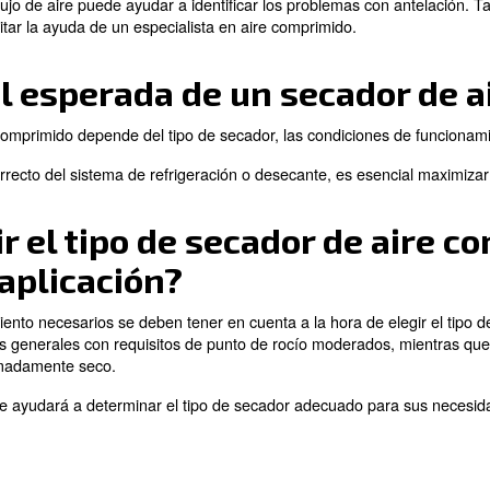
isitos específicos de la aplicación puede evitar un con
stros expertos!
los signos de que mi se
rrectamente?
imido, los puntos de rocío demasiado altos y los ruidos
s indicadores incluyen los ciclos frecuentes del sistema 
os secadores de adsorción.