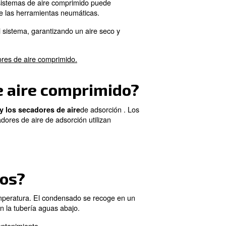
dustriales, ya que eliminan la humedad y los contamina
los secadores de aire comprimido, clarificando su finali
 comprimido?
mprimido. La humedad de los sistemas de aire comprimid
les y reducir la eficiencia de las herramientas neumátic
d y el rendimiento de todo el sistema, garantizando un a
ñar el producto o el equipo.
esita saber sobre los secadores de aire comprimido.
 secadores de aire comp