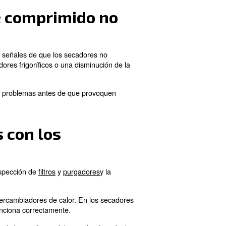
acumulación de humedad. Se puede producir condensació
 Además, solucione las
fugas
o las ineficiencias del sist
ículo exclusivo.
nergética de mi secador
ciencia
energética de un secador de aire comprimido. La 
jo de aire.
ma funcione de forma excesiva. Además, controlar el pun