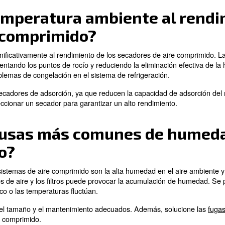
ilizan materiales higroscópicos, como silica gel o alúmi
ena de material desecante, que atrae y retiene el vapor 
pueden alcanzar puntos de rocío muy bajos, por lo que
imiento se requiere de 
?
ores de aire comprimido incluye inspecciones regulares y
rigoríficos, asegúrese de que el sistema de refrigeració
riódicas del material desecante.
 punto de rocío y del rendimiento del secador puede ayud
miento programado es esencial para un rendimiento y una