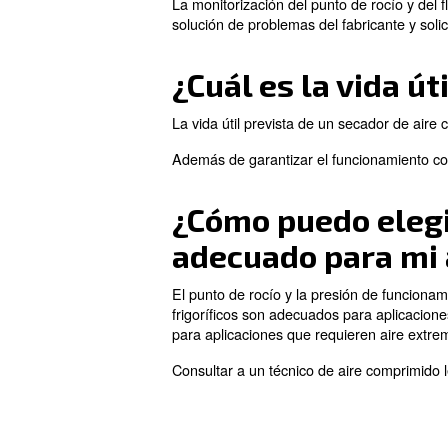
para que se adapte a los requ
¡Descubra más con nue
¿Cuáles son 
funciona co
Más humedad en el aire compr
funcionan correctamente. Otro
capacidad de adsorción de l