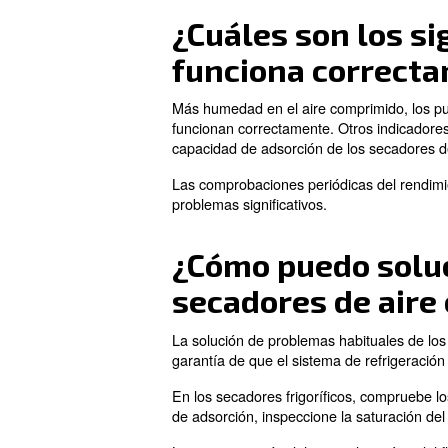
mantenimiento inadecuado de 
tuberías si el aire no está c
Asegúrese de que el secador
minimizar la humedad en el s
Para obtener más informaci
¿Cómo puedo 
aire compri
Optimizar el diseño del sist
sustitución regulares de los f
Si el secador tiene el tamañ