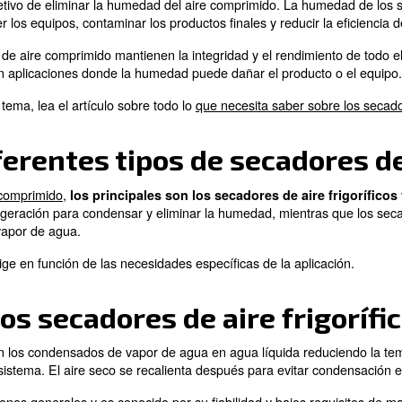
mido son componentes esenciales en muchos sistemas in
ste blog es responder a las preguntas más comunes sobre 
irve un secador de aire
o tiene el objetivo de eliminar la humedad del aire co
Puede corroer los equipos, contaminar los productos fina
 los secadores de aire comprimido mantienen la integrida
e importante en aplicaciones donde la humedad puede da
s sobre este tema, lea el artículo sobre todo lo
que nec
los diferentes tipos de