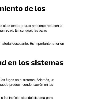
na activada, para absorber la humedad del aire comprimid
de agua. A continuación, eliminan el agua con un desagüe
 son adecuados para aplicaciones que requieren aire ex
los secadores de aire
 la limpieza de los filtros, drenadores y separadores.
n funciona correctamente. Los secadores de adsorción re
ar a identificar problemas con antelación y a evitar cos
 vida útil óptimos.