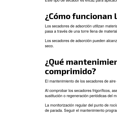
Entre todos
los tipos de sec
secadores de aire frigorífico
materiales higroscópicos par
Cada tipo tiene sus propias v
¿Cómo funcio
Los secadores frigoríficos d
separador, que después drena
Este tipo de secador es efica
¿Cómo funci