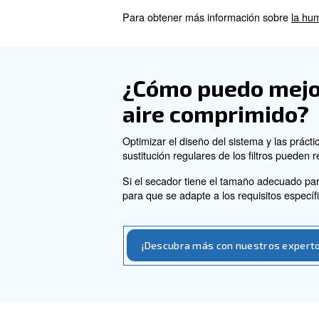
¿Cómo afect
secadores d
La temperatura ambiente pued
eficiencia del sistema de ref
temperaturas ambiente puede
Las temperaturas más altas a
cuenta el entorno de funciona
¿Cuáles son
de aire com
Las causas habituales de hum