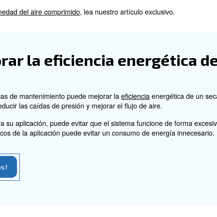
a la temperatura ambien
e aire comprimido?
e afectar significativamente al rendimiento de los seca
rigeración, aumentando los puntos de rocío y reduciendo l
n causar problemas de congelación en el sistema de ref
fectan a los secadores de adsorción, ya que reducen la 
miento al seleccionar un secador para garantizar un alt
 las causas más comune
primido?
edad en los sistemas de aire comprimido son la alta hu