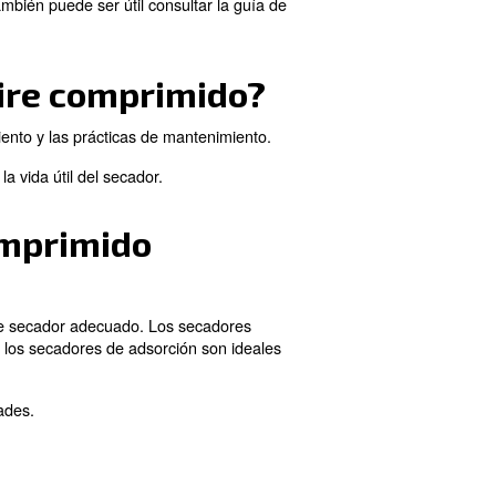
sumo de energía innecesario.
cador de aire comprimid
 o vibraciones inusuales son señales de que los secado
de refrigeración en los secadores frigoríficos o una dism