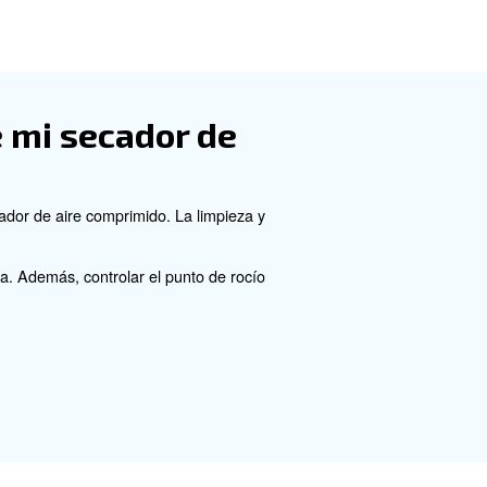
te al rendimiento de lo
dores de aire comprimido. Las altas temperaturas ambie
a eliminación efectiva de la humedad. En su lugar, las b
rigeración.
capacidad de adsorción del material desecante. Es impo
o rendimiento.
s de humedad en los si
medad en el aire ambiente y las fugas en el sistema. A