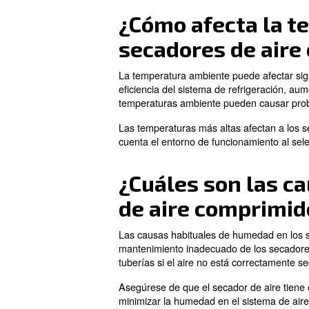
Los secadores de adsorción ut
pasa a través de una torre ll
Los secadores de adsorción 
seco.
¿Qué manten
comprimido
El mantenimiento de los secad
Al comprobar los secadores f
sustitución o regeneración pe
La monitorización regular del
de parada. Seguir el manteni