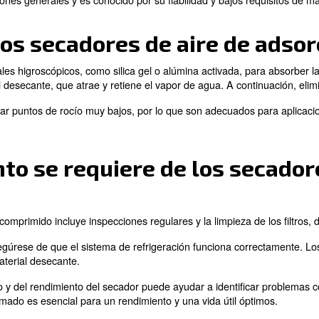
adores de aire comprimido
,
los principales son los seca
s utilizan la refrigeración para condensar y eliminar la h
a absorber el vapor de agua.
entajas y se elige en función de las necesidades específi
nan los secadores de ai
e aire convierten los condensados de vapor de agua en 
 el agua del sistema. El aire seco se recalienta después
z para aplicaciones generales y es conocido por su fiabil
onan los secadores de a