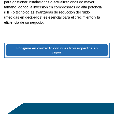
, asegurando qu
eficiencia operativa de su negocio
planificación financiera nunca obstaculice su progreso
Pago programado: Su solució
para la gestión de aire
comprimido
ofrece una soluci
El pago programado de Ceccato
práctica para gestionar el aspecto financiero de sus
instalaciones de aire comprimido. Este servicio permi
pagos estructurados durante un período, adaptados a
necesidades específicas de su negocio.
Simplifica la
y garantiza que la
elaboración de presupuestos
actualización o el mantenimiento de sus sistemas de a
comprimido no sobrecargue sus finanzas.
Los pagos programados pueden ser especialmente út