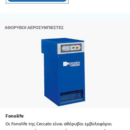
Blueline
Ανακαλύψτε τους αεροσυμπιεστές Blueline της Ce
όπου η κληρονομιά συναντά το μοντέρνο. Αποδο
αξιόπιστες και φιλικές προς το περιβάλλον λύσε