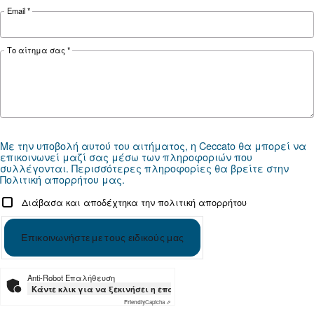
Μονοφασικό: M
Φορητό: P
Επαγγελματίες
Δύο δοχεία 11 λίτρων ανά αεροσυμπιεστή:
*FAD αναφέρεται στα 7 bar
Τεκμηρίωση
Ceccato Blueline Leaflet EN
Ceccato Blueline Leaflet EN