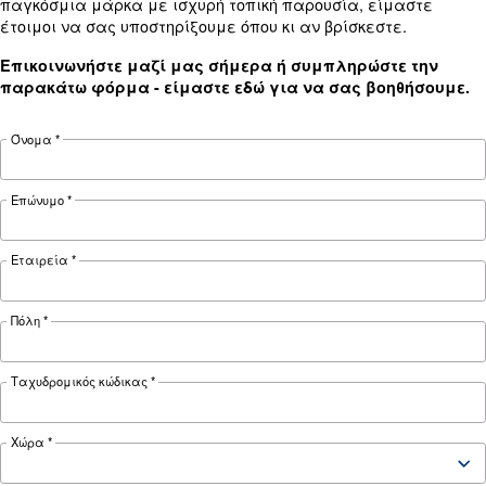
Πίεση
10 bar
10 bar
10 bar
FAD*
115 l/min
230 l/λεπτό
230 l/λε
Μέγεθος
372x307x505
372x307x505
606x300x
(ΜxΠxΥ)
Βάρος
19 Kg
19 Kg
23 Kg
Δοχείο
6 L
6 L
24 L
Φορητή
Φορητή
Εξοπλισμ
Μετακινήσεις
συσκευή
συσκευή
με τροχ
Λεζάντα:
Κιβώτιο ταχυτήτων: B
Εξοπλισμένο με τροχούς: C
Σταθερό: F
Άμεσο κιβώτιο ταχυτήτων: D