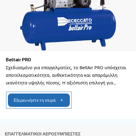
Email
*
Το αίτημα σας
*
Με την υποβολή αυτού του αιτήματος, η Ceccato θ
επικοινωνεί μαζί σας μέσω των πληροφοριών πο
συλλέγονται. Περισσότερες πληροφορίες θα βρεί
Πολιτική απορρήτου μας.
Διάβασα και αποδέχτηκα την πολιτική απορρήτου