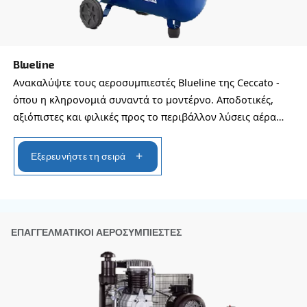
Όνομα
*
Επώνυμο
*
Εταιρεία
*
Πόλη
*
Ταχυδρομικός κώδικας
*
Χώρα
*