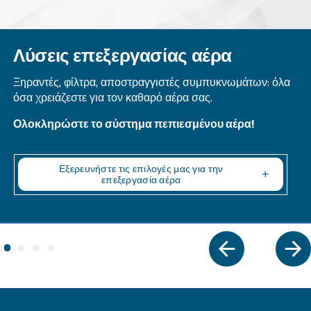
Beltair PRO
Σχεδιασμένο για επαγγελματίες, το BeltAir PRO 
αποτελεσματικότητα, ανθεκτικότητα και απαράμ
ικανότητα υψηλής πίεσης. Η αξιόπιστη επιλογή γ
απαιτητικές εργασίες.
Εξερευνήστε τη σειρά
ΕΠΑΓΓΕΛΜΑΤΙΚΟΊ ΑΕΡΟΣΥΜΠΙΕΣΤΈΣ