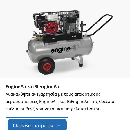
Anti-Robot Επαλήθευση
Κάντε κλικ για να ξεκινήσει η επαλήθευση
Friendly
Captcha ⇗
Μάθετε περισσότερα για τις δια
επιλογές αεροσυμπιεστών
Μπορείτε επίσης να επιλέξετε το ίδιο μοντέλο σ
διαφορετικές διαμορφώσεις ή με διαφορετική ισ
DIY ΑΕΡΟΣΥΜΠΙΕΣΤΈΣ