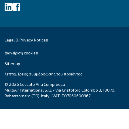
Fonolife
Οι Fonolife της Ceccato είναι αθόρυβοι εμβολοφ
αεροσυμπιεστές για εγκαταστάσεις σε εσωτερικο
χώρους, συνδυάζοντας αποδοτικότητα με ελάχι
θόρυβο. Ιδανικό για διάφορες εφαρμογές.
Εξερευνήστε τη σειρά