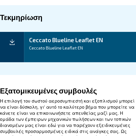
Τα Οφέλη Σας
Τεχνικά στοιχεία
Τεχνική
6DP1
6DP2
24DP
υπηρεσία
MZ10
MZ20
MZ20
Ισχύς
0,75 kW / 1
0,75 kW / 1
1,5 kW / 2
κινητήρα
HP
HP