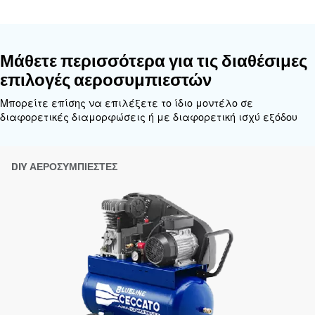
Εξατομικευμένες συμβουλές
Η επιλογή του σωστού αεροσυμπιεστή και εξοπλι
να είναι δύσκολη, γι' αυτό το καλύτερο βήμα που
κάνετε είναι να επικοινωνήσετε απευθείας μαζί 
ομάδα των έμπειρων μηχανικών πωλήσεων και τω
διανομέων μας είναι εδώ για να παρέχουν εξειδ
συμβουλές προσαρμοσμένες ειδικά στις ανάγκες
παγκόσμια μάρκα με ισχυρή τοπική παρουσία, ε
έτοιμοι να σας υποστηρίξουμε όπου κι αν βρίσκεσ
Επικοινωνήστε μαζί μας σήμερα ή συμπληρώσ
παρακάτω φόρμα - είμαστε εδώ για να σας βο