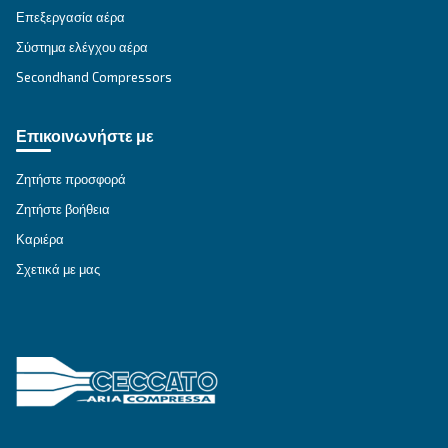
ευέλικτοι βενζινοκίνητοι και πετρελαιοκίνητοι
αεροσυμπιεστές, ιδανικοί για απομακρυσμένες ε
Εξερευνήστε τη σειρά
ΑΘΌΡΥΒΟΙ ΑΕΡΟΣΥΜΠΙΕΣΤΈΣ