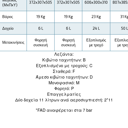
Τεχνική Επισκευή
Εξοικονόμηση
Το ομόλογό μας δεν λήγει μετά την αγορά. Το
εκτεταμένο δίκτυο ειδικών μας διασφαλίζει ότι
αεροσυμπιεστές Blueline MZ διατηρούνται σε ά
κατάσταση,
προσφέροντας τεχνική υποστήρ
όποτε χρειάζεται.
γνήσια ανταλλακτικά
Εφαρμογή