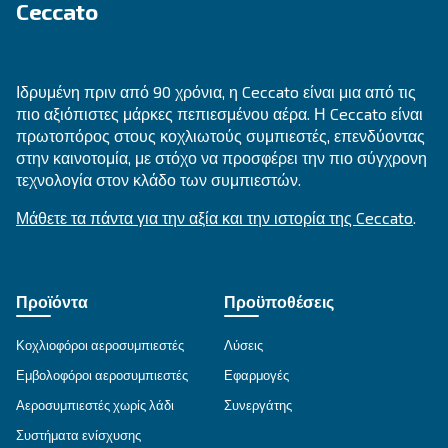
EngineAir και BIengineAir
Ανακαλύψτε ανεξαρτησία με τους αποδοτικούς
αεροσυμπιεστές EngineAir και BiEngineAir της Ce