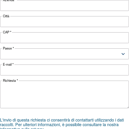
Dotato di
Mobilità
Portatile
Portatile
ruote
Legenda:
Trasmissione ad ingranaggi: B
Dotato di ruote: C
Fisso: F
Azionamento diretto
Monofase: M
Portatile: P
Professionale: PRO
Due serbatoi da 11 litri per compressore: 2*
*FAD si riferisce a 7 bar