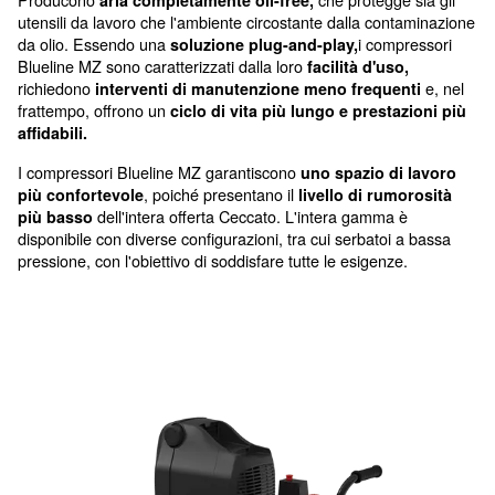
dotato di ruote e impugnatura ergonomica
Soluzione ecologica per utenti
da-te
I compressori a pistoni Blueline MZ si adattano si
domestico che semi-professionale e hanno una d
alimentazione più lunga per più utensili da lavoro
Producono
che protegg
aria completamente oil-free,
utensili da lavoro che l'ambiente circostante dalla co
da olio. Essendo una
i com
soluzione plug-and-play,
Blueline MZ sono caratterizzati dalla loro
facilità d'us
richiedono
interventi di manutenzione meno frequ