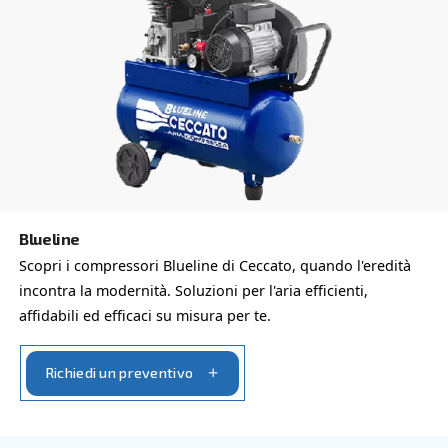
esperta personalizzata in base alle tue esigenze. Essen
globale con una forte presenza locale, siamo pronti a sup
ovunque tu sia.
Contattaci oggi stesso, compila il modulo sottosta
lieti di aiutarti.
Nome
*
Cognome
*
Azienda
*
Città