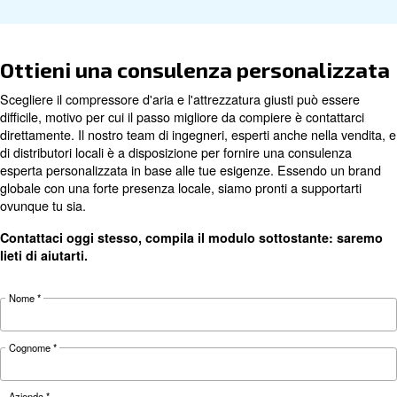
Dettagli
6DP1
6DP2
24DP2
tecnici
MZ10
MZ20
MZ20
Potenza
0,75 kW / 1
0,75 kW / 1
del
1,5 kW / 2 H
HP
HP
motore
Pressione
10 bar
10 bar
10 bar
FAD*
115 l/min
230 l/min
230 l/min
Dimensioni
372x307x505
372x307x505
606x300x31
(L x P x A)
Peso
19 kg
19 kg
23 kg
Serbatoio
6 L
6 L
24 L