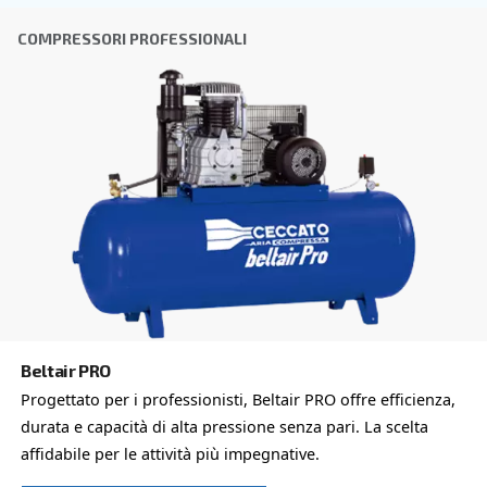
CAP
*
Paese
*
E-mail
*
Richiesta
*
L'invio di questa richiesta ci consentirà di contattarti utili
raccolti. Per ulteriori informazioni, è possibile consultare
informativa sulla privacy.