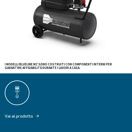
frattempo, offrono un
ciclo di vita più lungo e prest
affidabili.
I compressori Blueline MZ garantiscono
uno spazio d
, poiché presentano il
più confortevole
livello di ru
dell'intera offerta Ceccato. L'intera gamma
più basso
disponibile con diverse configurazioni, tra cui serbato
pressione, con l'obiettivo di soddisfare tutte le esigen