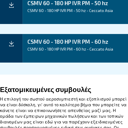
Your Benefits
Technical data
CSMV
CSMV
CSMV
C
CSMV
60
100
120
1
Technical
75 HP
HP
HP
HP
details
IVR
IVR
IVR
IVR
I
PM
PM
PM
PM