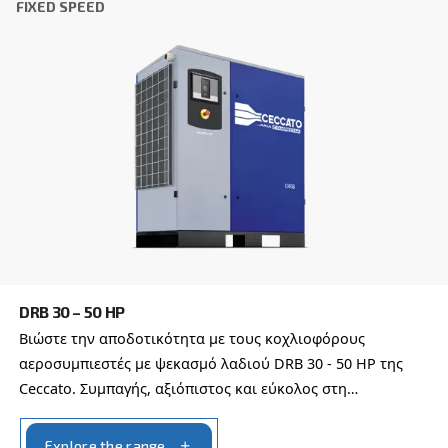
Anti-Robot Επαλήθευση
Κάντε κλικ για να ξεκινήσει η επαλήθευση
Friendly
Captcha ⇗
Learn more about available
compressor options
You can also choose the same model at different configu
with a different output power
IPM COMPRESSORS