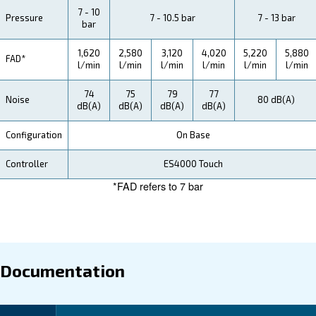
Your Saving
At Ceccato, we understand the importance of cost sa
our CSMV 60-180 HP PM compressors,
you can ac
to 35% energy savings, significantly reducing yo
operational expenses.
Our CSMV 60-180 HP PM compressors are designed 
your savings, not only in terms of energy costs but al
providing a reliable and maintenance-free solution tha
contributes to your overall productivity and efficiency.
Application