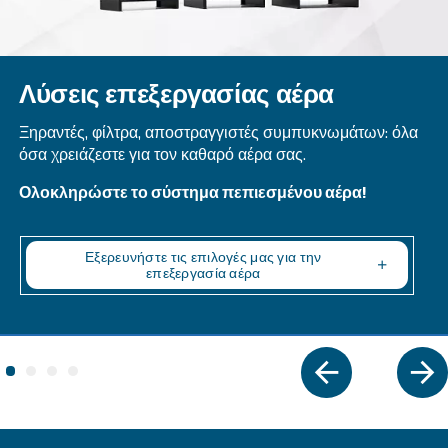
DRD 10 – 50 HP IVR PM
Ceccato's DRD 10-50 HP PM screw compressors: 
efficient, reliable, and cost-effective compressed a
solutions. Boost your productivity today!
Explore the range