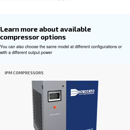
Εξατομικευμένες συμβουλές
Η επιλογή του σωστού αεροσυμπιεστή και εξοπλι
να είναι δύσκολη, γι' αυτό το καλύτερο βήμα που
κάνετε είναι να επικοινωνήσετε απευθείας μαζί 
ομάδα των έμπειρων μηχανικών πωλήσεων και τω
διανομέων μας είναι εδώ για να παρέχουν εξειδ
συμβουλές προσαρμοσμένες ειδικά στις ανάγκες
παγκόσμια μάρκα με ισχυρή τοπική παρουσία, ε
έτοιμοι να σας υποστηρίξουμε όπου κι αν βρίσκεσ
Επικοινωνήστε μαζί μας σήμερα ή συμπληρώσ