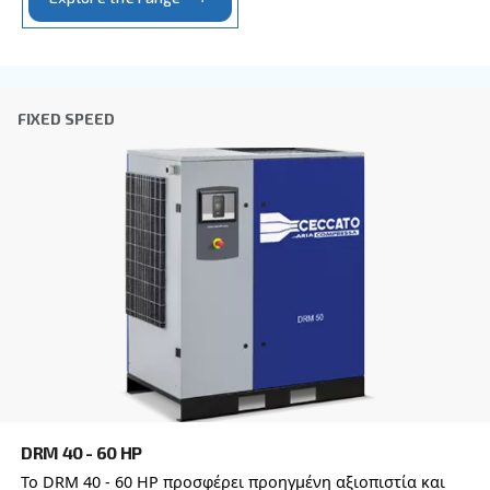
CSMV 10 – 50 HP PM - ASIA
Ceccato’s CSMV 10 – 50 HP Variable Speed Compr
energy-efficient, reliable, and cost-saving solutio