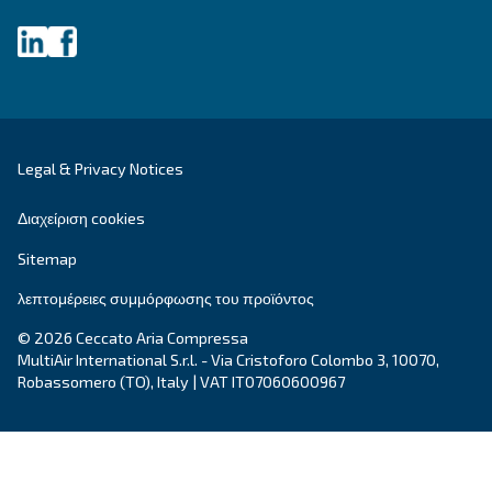
DRM 40 - 60 HP
Το DRM 40 - 60 HP προσφέρει προηγμένη αξιοπισ
απόδοση για διάφορες εφαρμογές. Ξεκλειδώστε 
απόδοση και ελαχιστοποιήστε τη συντήρηση με 
πανίσχυρη λύση.
Explore the range