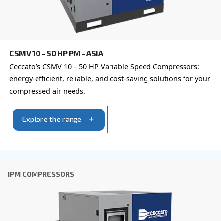
παρακάτω φόρμα - είμαστε εδώ για να σας βο
Όνομα
*
Επώνυμο
*
Εταιρεία
*
Πόλη
*
Ταχυδρομικός κώδικας
*
Χώρα
*