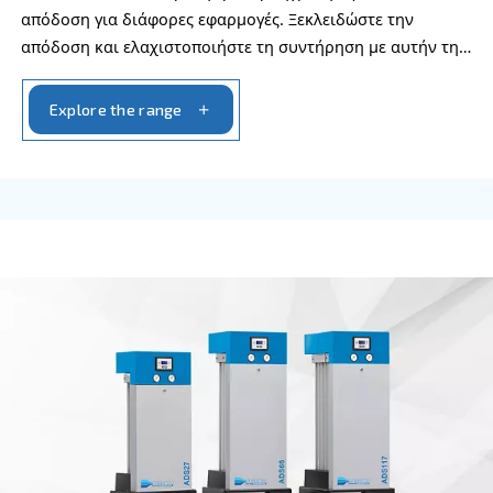
compressed air needs.
Explore the range
IPM COMPRESSORS