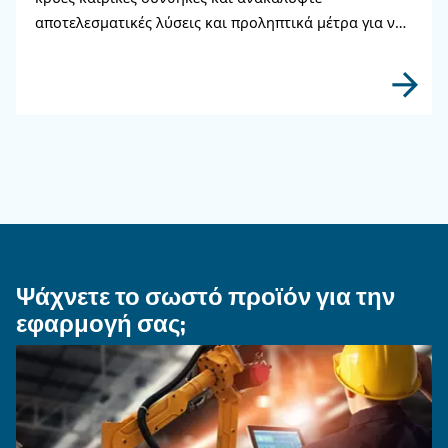
ΠΕΠΙΕΣΜΈΝΟΣ ΑΈΡΑΣ
Κινητήρας έναντι ηλεκτρικ
αεροσυμπιεστή: ποιον να
επιλέξετε;
Οδηγός ηλεκτρικού αεροσυμπιεστή: ανακαλύψ
πλεονεκτήματα, συγκρίνετε αεροσυμπιεστές ντ
και φυσικού αερίου και βελτιστοποιήστε τη
διαχείριση υγροποιημένων υδρατμών
αεροσυμπιεστών.