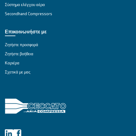
Εταιρεία
*
Πόλη
*
Ταχυδρομικός κώδικας
*
Χώρα
*
Email
*
Το αίτημα σας
*