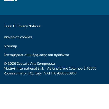
Με την υποβολή αυτού του αιτήματος, η Ceccato θ
επικοινωνήσει μαζί σας μέσω των πληροφοριών 
συλλέχθηκαν. Περισσότερες πληροφορίες θα βρε
πολιτική απορρήτου μας.
Διάβασα και αποδέχτηκα την πολιτική απορρήτου
Anti-Robot Επαλήθευση
Κάντε κλικ για να ξεκινήσει η επαλήθευση
Friendly
Captcha ⇗