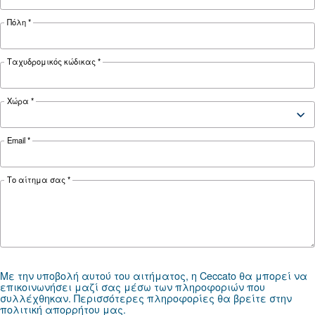
ΠΕΠΙΕΣΜΈΝΟΣ ΑΈΡΑΣ
Ο πλήρης οδηγός διαχείρι
υγροποιημένων υδρατμών
αεροσυμπιεστών
Πλήρης οδηγός για τη διαχείριση υγροποιημέ
υδρατμών αεροσυμπιεστών: αιτίες, κίνδυνοι,
αποστραγγίσεις και επεξεργασία για την πρόλ
διάβρωσης, χρόνου εκτός λειτουργίας και προ