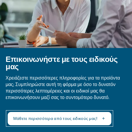
Ερωτήσεις και απαντήσεις
Γιατί Είναι Σημαντική Η Έγχυση Λαδ
Στους Κοχλιοφόρους Αεροσυμπιεστές
Ποια Είναι Τα Βασικά Εξαρτήματα Εν
Περιστροφικού Κοχλιοφόρου
Αεροσυμπιεστή;
Τα βασικά εξαρτήματα περιλαμβάνουν ρότορε