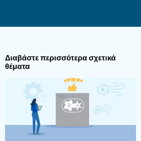
κινητήρα, δοχείο λαδιού, ανεμιστήρα, φίλτρα 
ενσωματωμένο ξηραντή.
Πώς Μπορούν Οι Αεροσυμπιεστές C
Να Μειώσουν Το Ενεργειακό Κόστος;
Ποιες Είναι Οι Διαθέσιμες Επιλογές Γ
Προηγμένη Συντήρηση Κοχλιοφόρου
Αεροσυμπιεστή;
Πώς Η Ceccato Διασφαλίζει Την Αξιο
Και Την Αντοχή Των Αεροσυμπιεστών