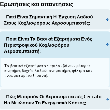
συντήρησης
Η τακτική συντήρηση προσφέρει πολλά πλεονεκτ
όπως:
Αποφυγή μη αναμενόμενων διακοπών λειτουργί
τον κίνδυνο ξαφνικών βλαβών.
Αποτρέπει
Εξοικονόμηση χρόνου και χρημάτων:
επισκευές και παρατείνει τη διάρκεια ζωής του εξ
Βελτίωση της ασφάλειας στον χώρο εργασίας:
κίνδυνο αστοχιών εξοπλισμού και περιστατικών α
Με την εφαρμογή ενός τακτικού προγράμματος σ
οι επιχειρήσεις μπορούν να διασφαλίσουν την απ
ασφαλή λειτουργία των κοχλιοφόρου αεροσυμπιε