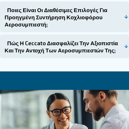
Επικοινωνήστε με έναν ειδικό
Η συντήρηση των κοχλιοφόρου αεροσυμπιεστή είν
σημασίας για τη διασφάλιση της μεγάλης διάρκ
και της αποτελεσματικότητας αυτών των βασικών
μηχανημάτων. Κατανοώντας τα εξαρτήματα, εκ
εργασίες ρουτίνας συντήρησης και εξετάζοντας
επιλογές, οι επιχειρήσεις μπορούν να αποφύγο
επισκευές και να διασφαλίσουν τη βέλτιστη από
αεροσυμπιεστών τους.
Η τακτική συντήρηση δεν εξοικονομεί μόνο χρόνο 
αλλά βελτιώνει επίσης την ασφάλεια στον χώρο
καθιστώντας την μια ζωτικής σημασίας πτυχή της
αεροσυμπιεστών.
Μάθετε περισσότερα από τους ειδικούς μας!