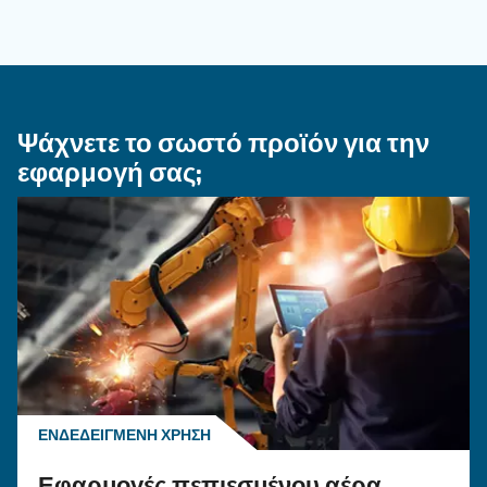
ΠΕΠΙΕΣΜΈΝΟΣ ΑΈΡΑΣ
Ποιότητα πεπιεσμένου αέρ
όσα πρέπει να γνωρίζετε
Επεξήγηση της ποιότητας του πεπιεσμένου αέ
κατηγορίες ISO, μέθοδοι δοκιμής και γιατί η
διαχείριση υγροποιημένων υδρατμών
αεροσυμπιεστών είναι σημαντική για καθαρά,
αξιόπιστα συστήματα.