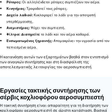
μπορούν να αποφύγουν δαπανηρές επισκευές κα
διασφαλίσουν την αποτελεσματική λειτουργία τ
αεροσυμπιεστών τους.
Βασικά εξαρτήματα ενός κοχλι
αεροσυμπιεστή
Ένας κοχλιοφόρος αεροσυμπιεστής αποτελείται
βασικά εξαρτήματα, όπως ρότορες, κινητήρα, δοχ
ανεμιστήρα,
φίλτρα
και ενσωματωμένο ξηραντή.
εξάρτημα παίζει καθοριστικό ρόλο στη λειτουργί
αεροσυμπιεστή:
Οι αλληλένδετοι ρότορες συμπιέζουν τον
Ρότορες:
Τροφοδοτεί τους ρότορες.
Κινητήρας:
Κυκλοφορεί το λάδι για την αποτ
Δοχείο λαδιού:
υπερθέρμανσης.