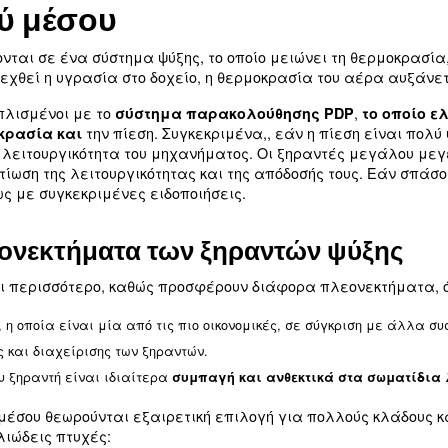
ναι η
εξάλειψη των ατμών από τον πεπιεσμένο
τιώνει τον κύκλο ζωής των μηχανημάτων. Οι ξηρα
, όπως οι βιομηχανίες τροφίμων και ποτώ
 διαφορά
άδι και άλλα σωματίδια εκτός από το νερό και,
εί στο άρθρο
Τι είναι ένας ξηραντής αέρα με αερ
μέσου και τους ξηραντές προσρόφησης. Στο ακόλο
ειονεκτήματά τους, καθώς και τις πιθανές εφ
υκτικού μέσου
ου εφαρμόζονται σε ένα σύστημα ψύξης, το οποίο
. Μόλις συλλεχθεί η υγρασία στο δοχείο, η θερμο
ου είναι εξοπλισμένοι με το
σύστημα παρακολο
την πίεση. Συγκεκριμένα,
α, τη θερμοκρασία και
επηρεάσει τη λειτουργικότητα του μηχανήματος. 
λλουν στη βελτίωση της λειτουργικότητας και της 