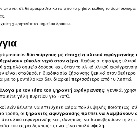
ποιεί αμέσως με συγκεκριμένες ειδοποιήσεις.
 και μειονεκτήματα των ξηρα
ησιμοποιούνται περισσότερο, καθώς προσφέρουν 
, η οποία είναι μία από τις πιο οικονομ
εγκατάστασης
συντήρησης και διαχείρισης των ξηραντών.
κής
υτού του τύπου ξηραντή είναι ιδιαίτερα
συμπαγή και 
ντές ψυκτικού μέσου θεωρούνται εξαιρετική επιλογ
τές οι θεμελιώδεις πτυχές:
ος ξήρανσης δεν φτάνει σε θερμοκρασία κάτω από το 
παραγωγής σας.
σου έχουν ελάχιστη χωρητικότητα σημείου δρόσου.