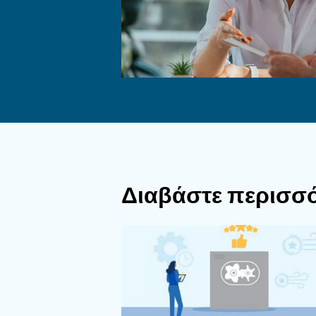
Γιατί οι υπηρε
Κατά τις εργασίες συντή
σωλήνα αποστράγγισης. Ο
διαφορετικό κύκλο ζωής,
περισσότερα εξαρτήματα 
Μάθετε περισσότερα από