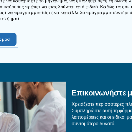
 και μειονεκτήματα των ξηρ
των ξηραντών αφύγρανσης είναι τα εξής:
, το οποίο μ
τυγχάνουν πολύ χαμηλό σημείο δρόσου
κόστος
πομακρυσμένα και αντίξοα περιβάλλοντα
ων πτυχών που πρέπει να λαμβάνονται υπόψη για
άστασης
ορούν να επηρεάσουν τα στοιχεία αφυγραντικού και,
ς χρειάζονται καθαρό αέρα