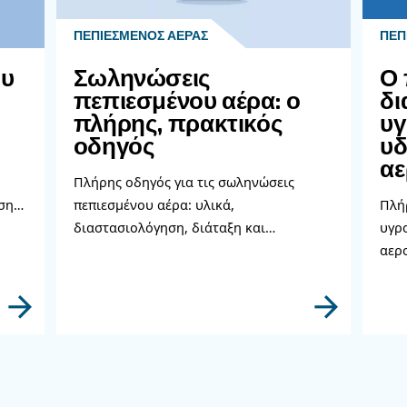
Επ
Χρε
Συμ
λεπ
συν