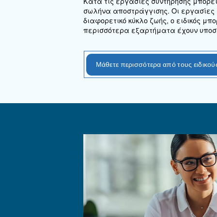
Πλεονεκτήματα
Τα κύρια πλεονεκτήματα 
Η ικανότητά τους να
επι
Μειωμένο λειτουργικό 
Δυνατότητα χρήσης σε
α
Μεταξύ των σημαντικότερ
τα εξής:
Σημαντικό κόστος εγκατ
Τα σωματίδια λαδιού μπ
φίλτρου
Οι ξηραντές αφύγρανση