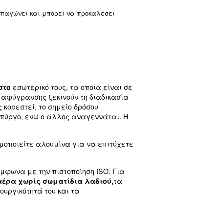
ντών ψύξης
διάφορα πλεονεκτήματα, όπως:
ικές, σε σύγκριση με άλλα συστήματα ξήρανσης αέρα.
στον αέρα.
ανθεκτικά στα σωματίδια λαδιού
ή για πολλούς κλάδους και επιχειρήσεις, είναι π
μηδέν, καθώς το συμπύκνωμα παγώνει και μπορεί να πρ