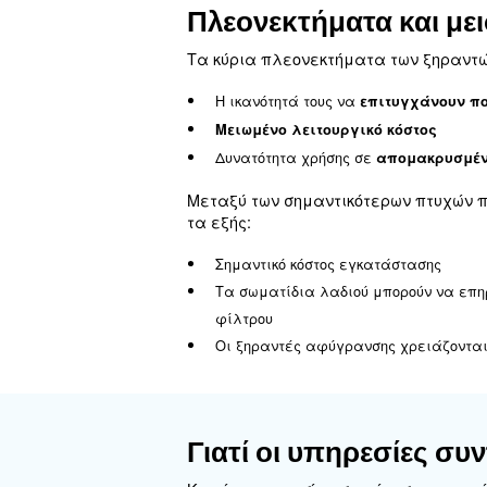
Ξηραντές με
Οι ξηραντές με υλικό αφ
θέση να
απορροφούν και
προσρόφησης, ο αέρας φτά
αυξάνεται. Καθώς το σημε
φάση αναγέννησης διαφέρ
Το
υγροσκοπικό υλικό π
PDP από -40°C έως -60°C, 
Οι ξηραντές απορρόφησης
να λειτουργούν με τον κα
οποία μπορούν να προκαλέ
αποτελέσματά του. Τέλος