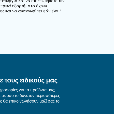
αντών αφύγρανσης
πορεί να φτάσει έως τους -70°C
 τους ξηραντές αφύγρανσης, είναι σημαντικό να
 συνεπώς, θα πρέπει να εγκαταστήσετε ένα κατάλληλο