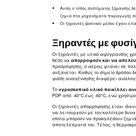
παρακολούθησης σάς ειδο
Πλεονεκτήματα
Οι ψυκτικοί ξηραντές χρ
Η
εύκολη διαδικασία 
Μειωμένο κόστος τακτι
Τα συστήματα ψυκτικού α
Εκτός από το ότι οι ξηρα
να λαμβάνονται υπόψη αυ
Αυτός ο τύπος συστήματ
ζημιά στα μηχανήματα 
Οι ξηραντές ψυκτικού μέ