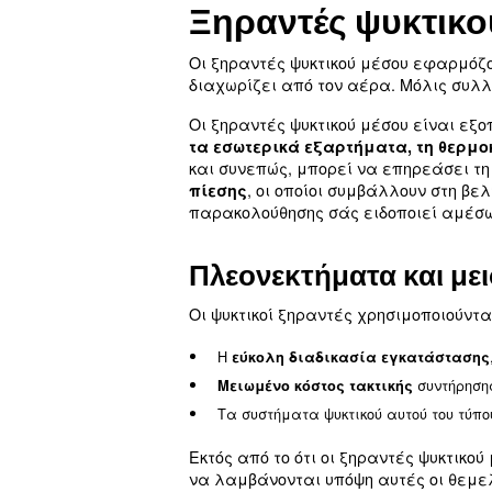
Ο σκοπός των ξηραντών εί
υψηλής ποιότητας και βελ
του προϊόντος κάνει τη
μπορούν να αφαιρέσουν λ
Όπως έχει ήδη περιγραφ
τους ξηραντές ψυκτικού 
πλεονεκτήματα και τα μ
Ξηραντές ψ
Οι ξηραντές ψυκτικού μέσ
διαχωρίζει από τον αέρα
Οι ξηραντές ψυκτικού μέσ
τα εσωτερικά εξαρτήματ
και συνεπώς, μπορεί να 
, οι οποίοι συμβά
πίεσης