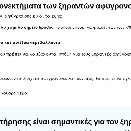
 φυσίγγια
ύγρανσης χρησιμοποιούν
δύο πύργους με στοιχε
.
 να απελευθερώνουν εύκολα νερό στον αέρα
νει σε πολύ χαμηλό σημείο δρόσου και, όταν το 
ίο δρόσου δεν είναι σταθερό, η διαδικασία ξήρα
ει ανάλογα με το μοντέλο και δεν διαρκεί περι
οικίλλει ανάλογα με τον τύπο του ξηραντή α
ενώ χρησιμοποιείτε γέλη πυριτίου για -70°C.
 είναι ιδανικοί εάν θέλετε να επιτύχετε αέρα πο
λύτερο δυνατό τρόπο, οι
ξηραντές αφύγρανσης π
σουν ζημιά στο υλικό αφύγρανσης και, συνεπώς, 
, η θερμοκρασία του αέρα δεν πρέπει να είναι π