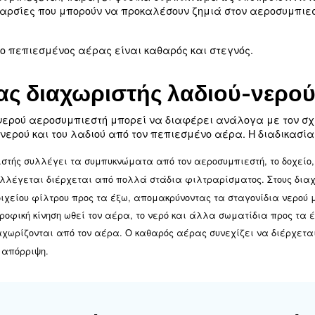
αι των ρύπων από τον πεπιεσμένο αέρα, βελτιώνο
ν τον ολοκληρωμένο οδηγό, θα εξερευνήσουμε τι
 πλεονεκτημάτων, των τύπων, της εγκατάστασης
διαχωριστής νερού αερο
είναι μια συσκευή σχεδιασμένη
ύ αεροσυμπιεστή
αν ο αέρας συμπιέζεται, παράγει φυσικά συμπύκν
ι άλλες ακαθαρσίες που μπορούν να προκαλέσουν
στά.
φαλίζει ότι ο πεπιεσμένος αέρας είναι καθαρός 
γεί ένας διαχωριστής λ
 διαχωριστή νερού αεροσυμπιεστή μπορεί να διαφ