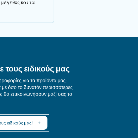
γή διαχωριστή αέρα-νερ
μβάνει διάφορους παράγοντες:
ήματος πεπιεσμένου αέρα, συμπεριλαμβανομένης της χω
 πρόσβασης για τακτική συντήρηση.
τους σχετικούς περιβαλλοντικούς κανονισμούς.
αχωριστή λαδιού-νερού