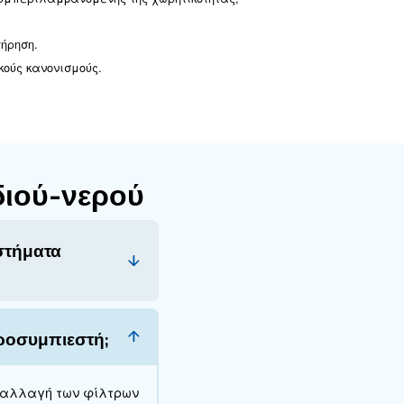
ς για τη βέλτιστη απόδοση των διαχωριστών νερού
ν υπόψη:
συμπιεστή στη γραμμή εκκένωσης, όσο το δυνατόν πιο 
αι του λαδιού.
 ελέγχετε για τυχόν σημάδια φθοράς ή ζημιάς.
υαστή. Η συχνότητα αλλαγής του φίλτρου εξαρτάται 
ζονται σωστά και απορρίπτονται σύμφωνα με τους περι