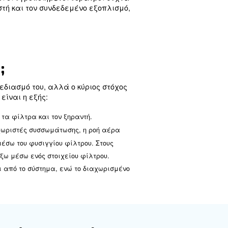
ντας έτσι την απόδοση και τη διάρκεια ζωής των
ς λεπτομέρειες των διαχωριστών νερού αεροσυμπ
, της συντήρησης και άλλων.
συμπιεστή;
 για την αφαίρεση σταγονιδίων νερού και άλλων
ωμα ως υποπροϊόν. Αυτοί οι υγροποιημένοι υδρα
 ζημιά στον αεροσυμπιεστή και τον συνδεδεμένο 
και στεγνός.
αδιού-νερού;
έρει ανάλογα με τον σχεδιασμό του, αλλά ο κύρ