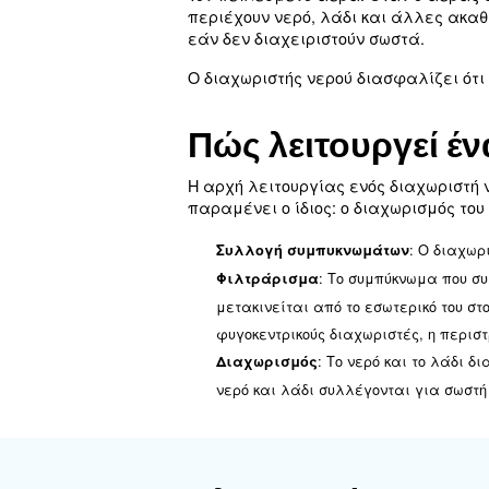
αφαίρεση των υδρατμών κ
αεροσυμπιεστών. Σε αυτό
συμπεριλαμβανομένων των
Τι είναι ο 
Ένας
διαχωριστής νερο
τον πεπιεσμένο αέρα. Ότ
περιέχουν νερό, λάδι κα
εάν δεν διαχειριστούν σω
Ο διαχωριστής νερού διασ
Πώς λειτουρ
Η αρχή λειτουργίας ενός