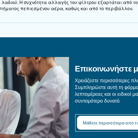
ε υπόψη κατά την επιλο
αχωριστή αέρα-νερού για το σύστημά σας περιλα
 Αξιολογήστε τις συγκεκριμένες απαιτήσεις του συστ
και του περιβάλλοντος λειτουργίας.
βετε υπόψη τις απαιτήσεις συντήρησης και την ευκολία
: Βεβαιωθείτε ότι ο διαχωριστής πληροί όλους 
όρφωση
ς ερωτήσεις για τον δι