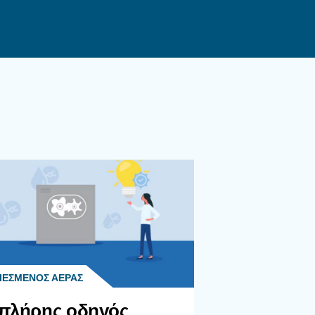
ιού-Νερού Για Τα Συστήματα
ύ Και Λαδιού Για Αεροσυμπιεστή;
βάνει οπτική επιθεώρηση, αλλαγή των φίλτρων
ίλτρου εξαρτάται από το μέγεθος και τα
αι από το περιβάλλον.