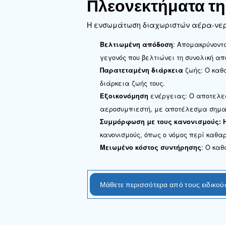
παραμένει ο ίδιος: ο δια
Συλλογή συμπυκνωμάτ
: Το συμπ
Φιλτράρισμα
μετακινείται από το εσω
φυγοκεντρικούς διαχωρισ
: Το νερό
Διαχωρισμός
νερό και λάδι συλλέγον
Πλεονεκτήμ
Η ενσωμάτωση διαχωριστ
: 
Βελτιωμένη απόδοση