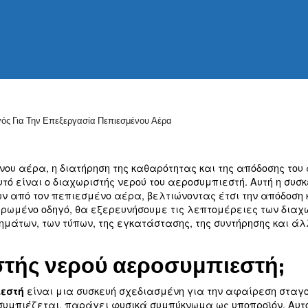
τών λαδιού-νερού υψηλής ποιότητας που
υς λαδιού από τα συστήματα πεπιεσμένου
eccato, μπορείτε να επιλέξετε το
νερού για βέλτιστη απόδοση και απόδοση.
ούς μας!
ηρωμένος Οδηγός Για Την Επεξεργασία Πεπιεσμένου Αέρα
ων πεπιεσμένου αέρα, η διατήρηση της καθαρότητ
σφαλίζει αυτό είναι ο διαχωριστής νερού του αερ