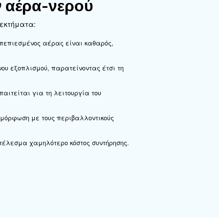
μένο αέρα. Η διαδικασία είναι η εξής:
 αεροσυμπιεστή, το δοχείο, τα φίλτρα και τον ξηραντή
φιλτραρίσματος. Στους διαχωριστές συσσωμάτωσης, η 
οντας τα σταγονίδια νερού μέσω του φυσιγγίου φίλτρου
ι άλλα σωματίδια προς τα έξω μέσω ενός στοιχείου φί
έρας συνεχίζει να διέρχεται από το σύστημα, ενώ το δ
διαχωριστών αέρα-νερο
 προσφέρει πολλά πλεονεκτήματα:
αχωριστής διασφαλίζει ότι ο πεπιεσμένος αέρας είναι 