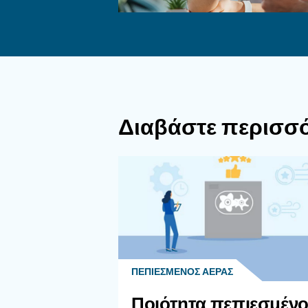
Γιατί 
Πεπιεσ
Πώς Συ
Η σωστή 
και αποσ
μοτίβα χ