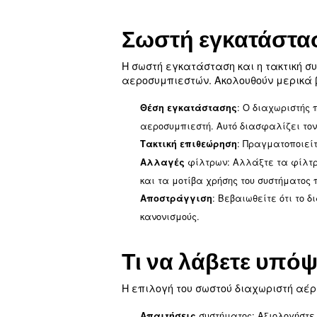
γεγονός που βελτιώνει 
Παρατεταμένη διάρκει
διάρκεια ζωής τους.
ενέργειας
Εξοικονόμηση
αεροσυμπιεστή, με αποτ
Συμμόρφωση με τους κ
κανονισμούς, όπως ο νόμ
Μειωμένο κόστος συντ
Μάθετε περισσότερα από