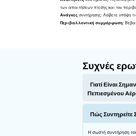
Σωστή εγκα
Η σωστή εγκατάσταση και 
αεροσυμπιεστών. Ακολουθ
: Ο
Θέση εγκατάστασης
αεροσυμπιεστή. Αυτό δι
: Π
Τακτική επιθεώρηση
φίλτρων: Αλλά
Αλλαγές
και τα μοτίβα χρήσης τ
: Βεβαιω
Αποστράγγιση
κανονισμούς.