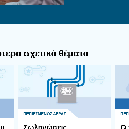
Είναι Σημαντικός Ένας Διαχωριστής Λαδ
μένου Αέρα;
ντηρείτε Σωστά Έναν Διαχωριστή Νερο
συντήρηση του διαχωριστή λαδιού/νερού περιλαμ
τράγγιση του λαδιού. Η συχνότητα αλλαγής του φ
ρήσης του συστήματος πεπιεσμένου αέρα, καθώς κ