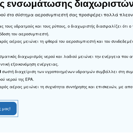
χωρισμός του νερού και του λαδιού από τον πεπιεσ
: Ο διαχωριστής συλλέγει τα συμπυκνώματα από τον
ων
ύκνωμα που συλλέγεται διέρχεται από πολλά στάδια 
τερικό του στοιχείου φίλτρου προς τα έξω, απομακρύν
τές, η περιστροφική κίνηση ωθεί τον αέρα, το νερό κα
 και το λάδι διαχωρίζονται από τον αέρα. Ο καθαρός α
ται για σωστή απόρριψη.
ατα της ενσωμάτωσης 
ών αέρα-νερού στο σύστημα αεροσυμπιεστή σας
Απομακρύνοντας τους υδρατμούς και τους ρύπους, ο δι