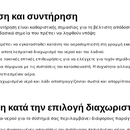
τη συνολική απόδοση του αεροσυμπιεστή.
ζωής: Ο καθαρός αέρας μειώνει τη φθορά του αεροσυμ
α
: Ο αποτελεσματικός διαχωρισμός νερού και λαδιού με
έλεσμα σημαντική εξοικονόμηση ενέργειας.
σωστή διαχείριση των υγροποιημένων υ
ανονισμούς: Η
ος περί καθαρού νερού της EPA.
: Ο καθαρός αέρας μειώνει τη συχνότητα συντή
ήρησης
 τους ειδικούς μας!