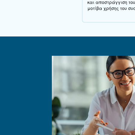
Τι να λάβετ
Η επιλογή του σωστού δι
συστήματος:
Απαιτήσεις
των απαιτήσεων πίεσης 
συντήρησης: Λά
Ανάγκες
Περιβαλλοντική συμμ
Συχνέ