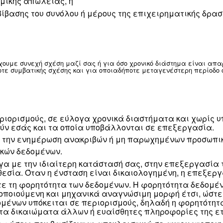
α με τοποθεσίες σε πολλές διαφορετικές χώρες, ενδέ
επιτύχουμε τους σκοπούς που αναφέρονται παραπάνω.
 που είναι απαραίτητο για τους σκοπούς που αναφέρο
και επίπεδα ασφαλείας. Εφόσον απαιτείται, θα θεσπ
ύς μηχανισμούς που επιτρέπουν τη νόμιμη μεταφορά πρ
άζονται επίσης πρότυπες ρήτρες) για την εξουσιοδότη
 ενδεχόμενης διένεξης μεταξύ αυτών των απαιτήσεων
με με άλλο τρόπο τα προσωπικά στοιχεία σας εκτός το
ιατηρούμε για την εκτέλεση υπηρεσιών εκ μ
υς έχουμε περιορίσει συμβατικά τη χρήση ή 
υς μας ή για τη συμμόρφωση με νομικές απα
υποχρεώσεις, συμπεριλαμβανομένων, μεταξύ 
 άλλες κυβερνητικές ρυθμιστικές αρχές.
ραγματικών παράνομων δραστηριοτήτων.