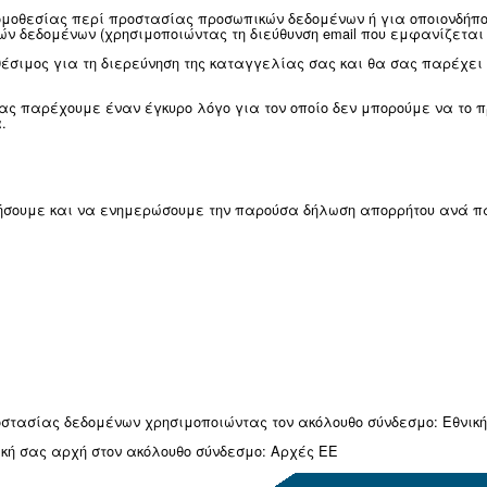
α να ζητήσετε τη φορητότητα των δεδομένων.
ρέως χρησιμοποιούμενη και μηχανικά αναγνώ
τότητα δεδομένων υπόκειται σε περιορισμού
ι να θίγει τα δικαιώματα άλλων ή ευαίσθητ
εισθε σε αποφάσεις που βασίζονται αποκλε
ελέσματα ή επηρεάζουν σημαντικά εσάς.
ε τυχόν συγκατάθεση που έχει χορηγηθεί πρ
ασία των προσωπικών στοιχείων σας.
ρμόζουμε διαδικασίες για να αναγνωρίσουμε και να 
δικαιώματα μέσω του τοπικού υπεύθυνου επικοινωνίας 
άτω).
ι προσωπικές πληροφορίες σας που υποβάλλονται σε 
α την προστασία των πληροφοριών που έχουμε υπό τον 
ση.