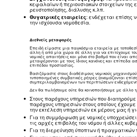
Εντός της εταιρείας μας:
επιχε
συμβατικές και νομικές μας υποχ
συμφερόντων μας (δηλ. μάρκετιν
Τρίτα μέρη:
ενδέχεται να χρησι
να παρέχουμε προσωπικά στοιχεί
επεξεργασία αυτών των προσωπικ
Όπως απαιτείται από τη νομοθ
φορείς επιβολής του νόμου, όπω
εθνική ασφάλεια ή την επιβολή 
δραστηριοποιούμαστε. Στις περι
τρίτα μέρη (όπως παροχή νομικώ
επιβολή των δικαιωμάτων μας με
ή, όπως απαιτείται για την υπο
Συγχωνεύσεις και εξαγορές:
τα
κεφαλαίων ή περιουσιακών στοι
ρευστοποίησης, διάλυσης κ.λπ.
Θυγατρικές εταιρείες
: ενδέχε
την ισχύουσα νομοθεσία.