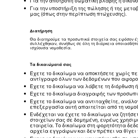
Διεθνείς μεταφορές
Επειδή είμαστε μια παγκόσμια εταιρεί
άλλη ή από μία χώρα σε άλλη για να 
νομικές απαιτήσεις και μόνο στο βαθμό
μεταφέρονται με τους ίδιους κανόνες 
επιπέδου προστασίας.
Βασιζόμαστε στους διαθέσιμους νομικο
τυποποιημένες συμβατικές ρήτρες (ονομ
συμπεριλαμβανομένων των περιπτώσεων
Δεν θα πωλήσουμε ούτε θα κοινοποιήσου
Στους παρόχους υπηρεσιών που δ
παρόχους υπηρεσιών στους οποίο
την εκτέλεση υπηρεσιών εκ μέρο
Για τη συμμόρφωση με νομικές 
τις αρχές επιβολής του νόμου ή
Για τη διερεύνηση ύποπτων ή π