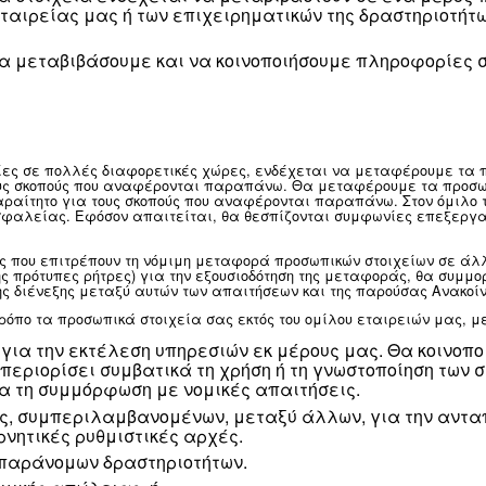
ιρηματικές λειτουργίες που απαιτούν πρόσ
ρεώσεις (δηλ. πωλήσεις, λογιστήριο, λειτου
γκ).
μοποιήσουμε τρίτα μέρη για την παροχή ή τη
α σε αυτά τα τρίτα μέρη για την εκτέλεση 
ών στοιχείων θα γίνεται σύμφωνα με τις οδ
εσία:
ενδέχεται επίσης να παρέχουμε προσωπ
ς απαιτείται από τη νομοθεσία, συμπεριλαμ
του νόμου, καθώς και συμπεριλαμβανομένων 
πτώσεις που επιτρέπεται από τη νομοθεσία,
ν συμβουλών) όταν απαιτείται για τη δημιουρ
 άλλον τρόπο, την προστασία της ιδιοκτησία
στήριξη λειτουργιών εξωτερικού ελέγχου, συ
 προσωπικά στοιχεία ενδέχεται να μεταβιβα
χείων της εταιρείας μας ή των επιχειρηματ
ται επίσης να μεταβιβάσουμε και να κοινοπ