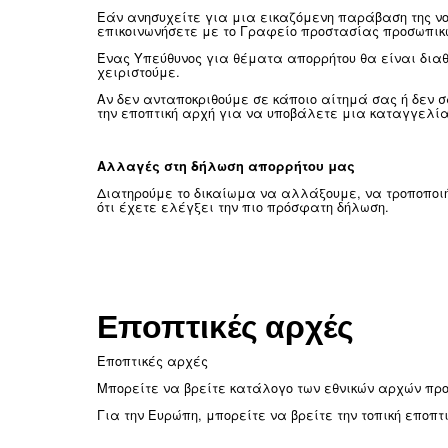
Ενδέχεται να έχετε το δικαίωμ
στοιχείων σας σε δομημένη, ευ
εταιρεία. Το δικαίωμα στη φορη
αρχεία εγγράφων και δεν πρέπε
Έχετε το δικαίωμα να μην υπόκ
αυτές δημιουργούν νομικά αποτ
Έχετε το δικαίωμα να αποσύρετ
τη νομική βάση για την επεξεργ
Σεβόμαστε αυτά τα δικαιώματα και εφα
να ασκήσετε οποιοδήποτε από αυτά τα 
διεύθυνση email που εμφανίζεται παρακ
Ασφάλεια
Δεσμευόμαστε να διασφαλίσουμε ότι ο
μέτρα και τις πολιτικές ασφαλείας γι
Μη εξουσιοδοτημένη πρόσβαση.
Ακατάλληλη χρήση ή γνωστοποίη