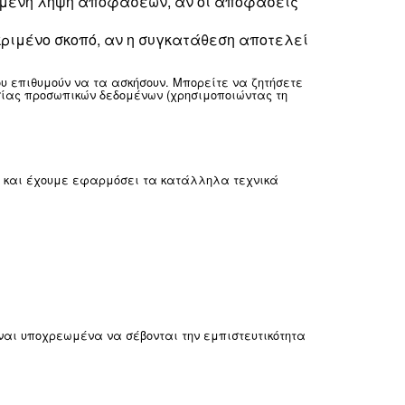
ς επιχειρηματικής δραστηριότητας ή των περ
νικό διάστημα είναι απαραίτητο για την επίτευξη του
τε μεταγενέστερη περίοδο όπως απαιτείται από το νόμ
ιαστήματα και χωρίς υπερβολική καθυστέρησ
αι σε επεξεργασία.
 παρωχημένων προσωπικών στοιχείων.
ας, στην επεξεργασία των προσωπικών δεδομ
ιολογημένη, η επεξεργασία πρέπει να παύσε