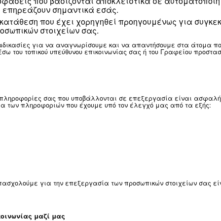
ης ή οικονομικής απώλειας, ή
 ή της μεταβίβασης του συνόλου ή μέρους τη
ευσης).
ας εφόσον έχουμε συνεχή σχέση μαζί σας ή για όσο χρο
ια οποιασδήποτε συμβατικής σχέσης και για οποιαδήπο
τε χωρίς περιορισμούς, σε εύλογα χρονικά δ
που αφορούν εσάς και τα οποία υποβάλλοντ
η διόρθωση ή την ενημέρωση ανακριβών ή μη
ων προσωπικών δεδομένων.
ίτε, ανάλογα με την ιδιαίτερη κατάστασή σ
ό τη νομοθεσία. Όταν η ένσταση είναι δικα