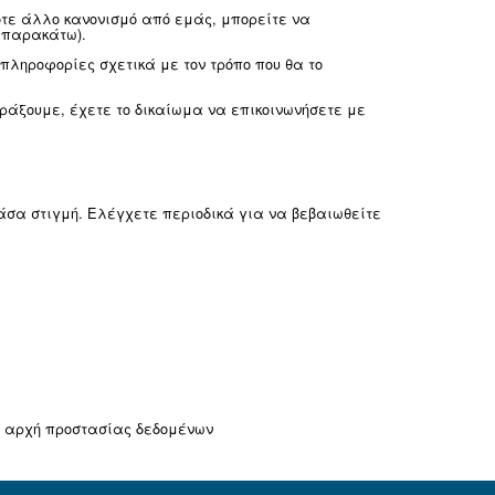
 Η φορητότητα δεδομένων είναι η παροχή τω
σιμη μορφή έτσι, ώστε να μπορεί να μεταφ
ς, δηλαδή η φορητότητα δεδομένων δεν ισχύε
ες πληροφορίες της εταιρείας.
ιστικά σε αυτοματοποιημένη λήψη αποφάσεων
οηγουμένως για συγκεκριμένο σκοπό, αν η σ
απαντήσουμε στα άτομα που επιθυμούν να τα ασκήσουν
σας ή του Γραφείου προστασίας προσωπικών δεδομένων
επεξεργασία είναι ασφαλή και έχουμε εφαρμόσει τα
έλεγχό μας από τα εξής: