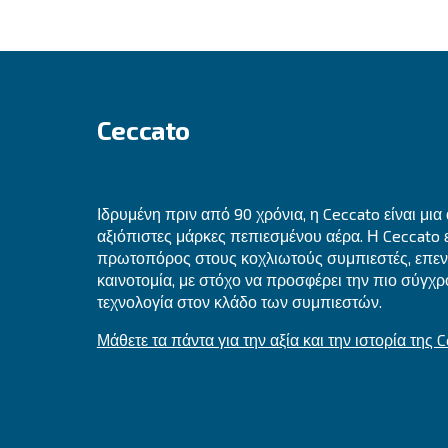
Μη εξουσιοδοτημένη τροποποίησ
Παράνομη καταστροφή ή τυχαία
Όλο το προσωπικό μας και τα τυχόν τρ
των πληροφοριών σας.
Θέματα που αφορούν το απόρρητο και
Εάν ανησυχείτε για μια εικαζόμενη πα
επικοινωνήσετε με το Γραφείο προστασ
Ένας Υπεύθυνος για θέματα απορρήτου θ
χειριστούμε.
Αν δεν ανταποκριθούμε σε κάποιο αίτημ
την εποπτική αρχή για να υποβάλετε μ
Αλλαγές στη δήλωση απορρήτου μας