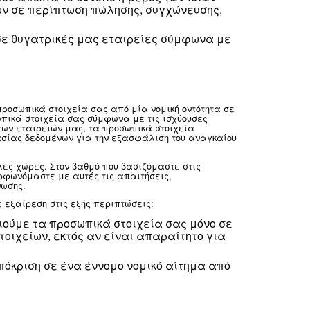
βαση στα δεδομένα σας προκειμένου να εκπ
ργίες, νομικό τμήμα) ή για τους σκοπούς των
ν εκτέλεση υπηρεσιών και λειτουργιών εκ μ
αυτών των υπηρεσιών και λειτουργιών. Οποι
ηγίες μας και θα είναι συμβατή με τους αρχ
ικά στοιχεία σε δημόσιες ή δικαστικές αρχ
βανομένης της συμμόρφωσης με τις απαιτήσε
των φορέων και των δικαστηρίων στις χώρες
 ενδέχεται επίσης να γνωστοποιούμε προσωπ
γία, την άσκηση ή την υπεράσπιση νομικών α
ς μας ή των δικαιωμάτων, της ιδιοκτησίας ή
μμόρφωσης και εταιρικής διακυβέρνησης.
στούν σε ένα μέρος που αποκτά το σύνολο ή
ικών της δραστηριοτήτων σε περίπτωση πώλη
οιήσουμε πληροφορίες σε θυγατρικές μας ετ