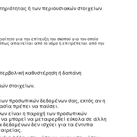
χεται να μεταφέρουμε τα προσωπικά στοιχεία σας από
 Θα μεταφέρουμε τα προσωπικά στοιχεία σας σύμφωνα
νται παραπάνω. Στον όμιλο των εταιρειών μας, τα προ
ίζονται συμφωνίες επεξεργασίας δεδομένων για την ε
οσωπικών στοιχείων σε άλλες χώρες. Στον βαθμό που 
ση της μεταφοράς, θα συμμορφωνόμαστε με αυτές τις α
 και της παρούσας Ανακοίνωσης.
υ ομίλου εταιρειών μας, με εξαίρεση στις εξής περιπ
έρους μας. Θα κοινοποιούμε τα προσωπικά σ
τη γνωστοποίηση των στοιχείων, εκτός αν εί
ιτήσεις.
άλλων, για την ανταπόκριση σε ένα έννομο