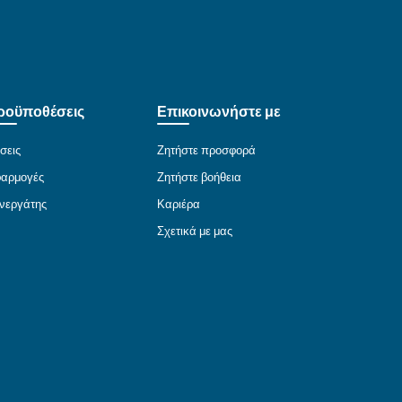
οσωπικών στοιχείων σας είναι υποχρεωμένα να σέβοντ
εδομένων ή για οποιονδήποτε άλλο κανονισμό από εμ
υνση email που εμφανίζεται παρακάτω).
ς σας και θα σας παρέχει πληροφορίες σχετικά με τον
οποίο δεν μπορούμε να το πράξουμε, έχετε το δικαίωμ