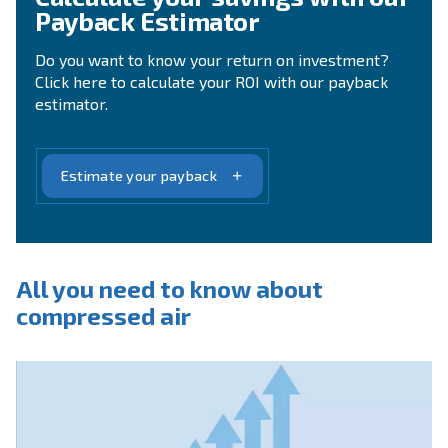
Calculate your savings wit