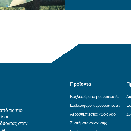
οι ποιος είναι ο καταλ
Ο
Η ε
θεμ
εξη