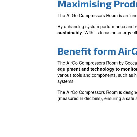
Efficiency
Improves overall compr
performance, reducing
and costs.
Maximising
The AirGo Compressors Room
By enhancing system perfo
. With its fo
sustainably
Benefit fo