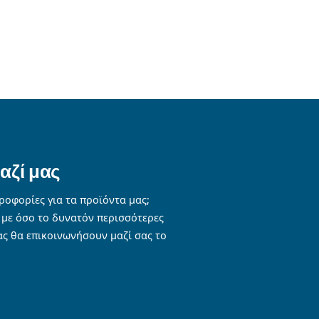
ng your compressed air systems.
It includes state-of-th
pecifically to your business's needs. This solution can en
horsepower), energy-efficient dryers, and advanced filt
fficiency, while also focusing on reducing noise levels
rts today!