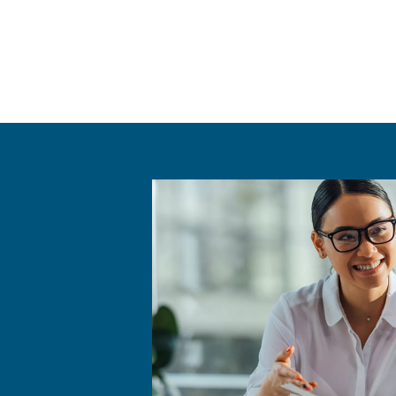
The AirGo Compressors Ro
equipment and technolog
various tools and componen
systems.
The AirGo Compressors Room
(measured in decibels), en