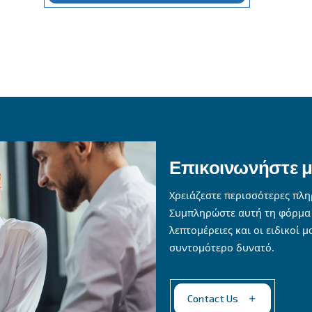
om by Ceccato is a comprehensive solution for managi
, tailored s
y to monitor and control air production
ts, such as high-performance compressors (measured in 
 is designed to optimise your compressed air system’s e
suring a safe and compliant working environment.
Get in touch with our expe