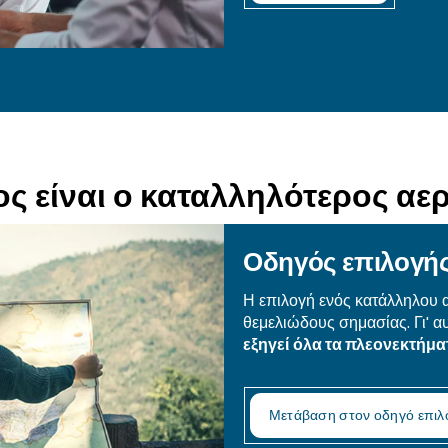
Ε
Χρε
Συμ
λεπ
συν