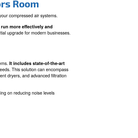
Pollution
usiness
Utilises advanced technology to mi
al operation
noise levels, creating a more comf
and compliant working environment
Go Compressors Room
ficiency and productivity of your compressed air system
ensures your business can run more effectively and
Compressors Room is an essential upgrade for modern bus
Room