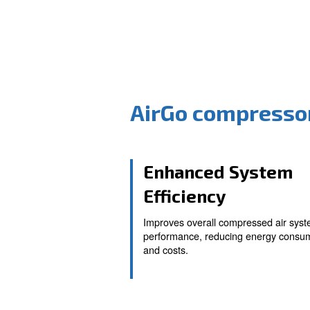
AirGo comp
Enhanced S