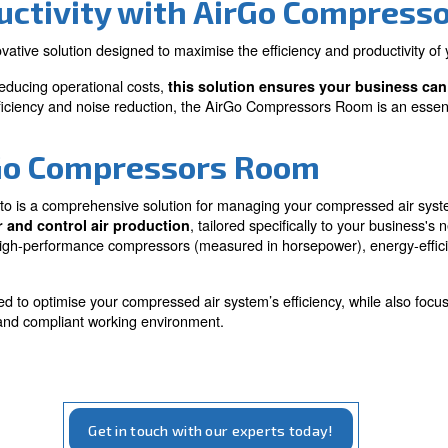
Needs
essed air system
Tailored to fit your specific b
 energy consumption
requirements, ensuring optim
and flexibility.
 Productivity with Air
 is an innovative solution designed to maximise the ef
rmance and reducing operational costs,
this solution 
cus on energy efficiency and noise reduction, the AirGo 
rm AirGo Compressors 