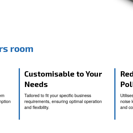
ressors room
ystem
Customisable t