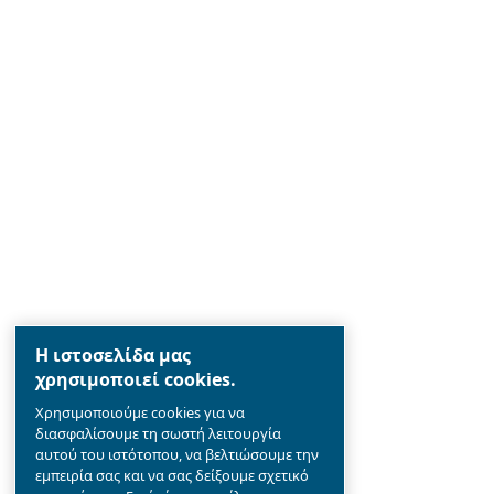
Ceccato
Ιδρυμένη πριν από 90 χρόνια, η Cecca
αξιόπιστες μάρκες πεπιεσμένου αέρα.
πρωτοπόρος στους κοχλιωτούς συμπ
καινοτομία, με στόχο να προσφέρει 
τεχνολογία στον κλάδο των συμπιεσ
Μάθετε τα πάντα για την αξία και την