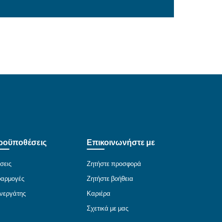
ληλότερος αεροσυμπιεστ
δηγός επιλογής
πιλογή ενός κατάλληλου αεροσυμπιεστή για τη λειτ
ελιώδους σημασίας. Γι' αυτό, έχουμε αναπτύξει έν
γεί
όλα τα πλεονεκτήματα της χρήσης πεπιεσμέ