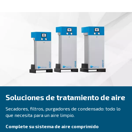
DRM 40 - 60 HP
DRM 40 – 60 HP offers advanced reliability and eff
for diverse applications. Unlock performance an
maintenance with this powerful solution.