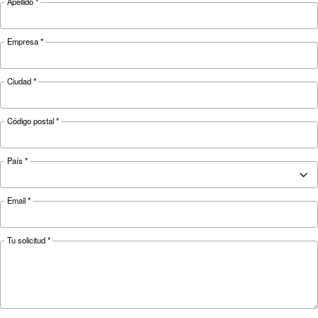
7,5 - 8,5 -
7,5 - 8,5 -
7,5 - 8,5 -
Pressure
10 - 13
10 - 13
10 - 13
3,860
4,500
5,460
FAD*
l/min
l/min
l/min
Noise
68 dB(A)
69 dB(A)
70 dB(A)
on Base
on Base
on Base
Configuration
and with
and with
and with
dryer
dryer
dryer
Optional
ES4000 Advanced and ICO
controller
*FAD refers to 7.5 bar