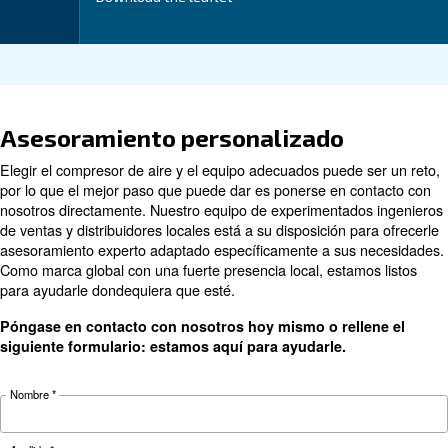
Application
Your Benefits
Technical data
Technical
DRB 30
DRB 35
DRB 40
details
HP
HP
HP
22 kW / 30
26 kW / 35
30 kW / 40
Motor power
HP
HP
HP