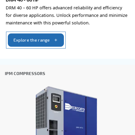
Al enviar esta solicitud, Ceccato podrá ponerse en cont
a través de la información recopilada. Encontrará más i
nuestra política de privacidad.
He leído y acepto la política de privacidad
Verificación Anti-Robot
Haga clic para iniciar la verificación
Friendly
Captcha ⇗
Learn more about available