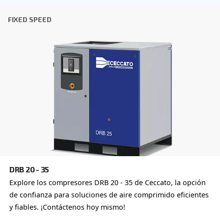
por lo que el mejor paso que puede dar es ponerse en c
nosotros directamente. Nuestro equipo de experimentad
de ventas y distribuidores locales está a su disposición 
asesoramiento experto adaptado específicamente a sus
Como marca global con una fuerte presencia local, estam
para ayudarle dondequiera que esté.
Póngase en contacto con nosotros hoy mismo o rel
siguiente formulario: estamos aquí para ayudarle.
Nombre
*
Apellido
*
Empresa
*