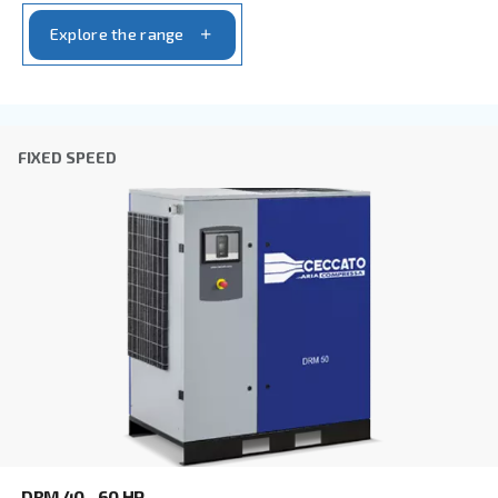
Ciudad
*
Código postal
*
País
*
Email
*
Tu solicitud
*