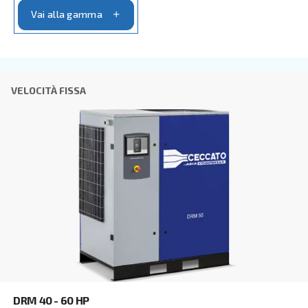
Azienda
*
Città
CAP
*
Paese
*
E-mail
*
Richiesta
*