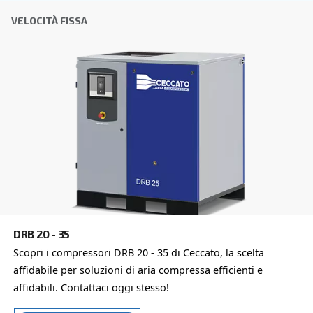
Scegliere il compressore d'aria e l'attrezzatura giusti pu
difficile, motivo per cui il passo migliore da compiere è co
direttamente. Il nostro team di ingegneri, esperti anche n
di distributori locali è a disposizione per fornire una con
esperta personalizzata in base alle tue esigenze. Essen
globale con una forte presenza locale, siamo pronti a sup
ovunque tu sia.
Contattaci oggi stesso, compila il modulo sottosta
lieti di aiutarti.
Nome
*
Cognome
*