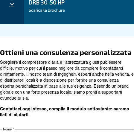
Applicazioni
I Tuoi Benefici
Dati tecnici
Dettagli
DRB 30
DRB 35
DRB 40
tecnici
HP
HP
HP
Potenza del
22 kW / 30
26 kW / 35
30 kW / 40