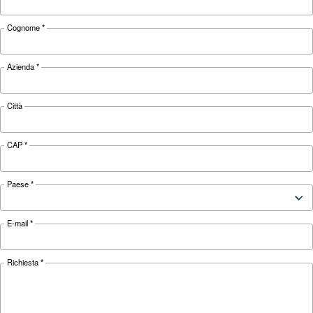
motore
HP
HP
HP
7,5 - 8,5 -
7,5 - 8,5 -
7,5 - 8,5 -
Pressione
10 - 13
10 - 13
10 - 13
3.860
FAD*
4.500 l/min
5.460 l/min
l/min
Livelli di
68 dB(A)
69 dB(A)
70 dB(A)
Rumorosità
Su base e
Su base e
Su base e
Configurazione
con
con
con
essiccatore
essiccatore
essiccatore
Centralina
ES4000 Advanced e ICONS
opzionale
*FAD si riferisce a 7,5 bar