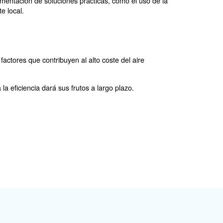
sustancial de energía.
La comprobación periódica del
as fugas más pequeñas pueden aumentar con el tiempo, p
recemos un servicio de auditoría gratuito y un sistema
ciones, esta herramienta también proporciona recomendac
s inteligentes
por un nuevo compresor equipado con la tecnología mejo
lmente cuando la demanda de aire comprimido varía duran
dimiento en función de la demanda, reduciendo así el d