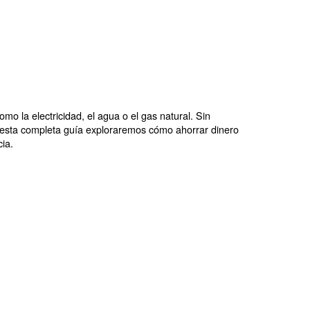
erados como esenciales como la electricidad, el agua o 
asociados significativos. En esta completa guía explor
 gastos y mejorar la eficiencia.