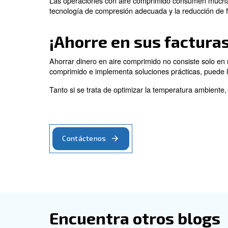
Las fugas son un problema común en los 
comprimido y la reparación de las f
abordarlas rápidamente.
Determinación de la
Comprender su demanda de aire real es es
compresores que controla y analiza el es
consumo y los costes de energía.
Sustitución de máqui
A menudo, los compresores antiguos son 
importantes ahorros energéticos y una ma
Otra solución es cambiar de modelos de 
Como se ha mencionado, los compresores 