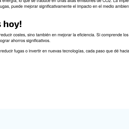
sistemas de aire comprimido, que generan un derroche 
. Incluso l
ugas pueden suponer importantes ahorros
 demanda de aire
encial para optimizar su sistema de aire comprimido. Of
tado del aire comprimido 24-7. Entre todas las notifica
nas antiguas por compresore
menos eficientes y más costosos de usar. Sustituirlos 
yor eficiencia de la producción.
velocidad fija a modelos de velocidad variable, especia
de tornillo de velocidad variable pueden ajustar su ren