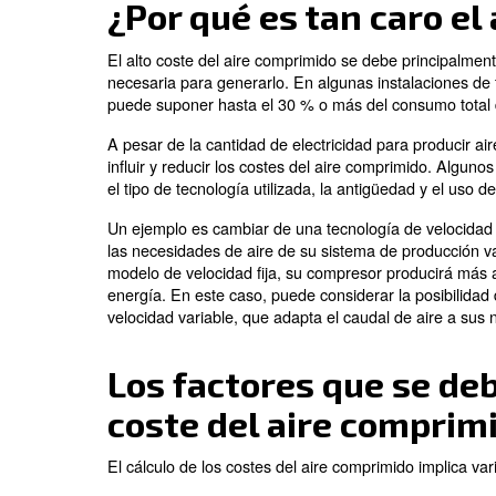
El aire comprimido es aire que se ha pue
en gran medida en procesos industriales 
y amplia disponibilidad.
A pesar de sus ventajas, la generación 
consume más del 10% de la electricidad 
¿Por qué es tan c
El alto coste del aire comprimido se debe
necesaria para generarlo. En algunas ins
puede suponer hasta el 30 % o más del c
A pesar de la cantidad de electricidad p
influir y reducir los costes del aire com
el tipo de tecnología utilizada, la antigü