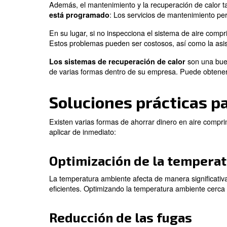
Un ejemplo es cambiar de una tecnología
las necesidades de aire de su sistema de
modelo de velocidad fija, su compresor p
energía. En este caso, puede considerar 
velocidad variable, que adapta el caudal
Los factores que
coste del aire c
El cálculo de los costes del aire comprim
Además, el mantenimiento y la recuperac
: Los servicios de man
está programado
En su lugar, si no inspecciona el sistem
Estos problemas pueden ser costosos, así