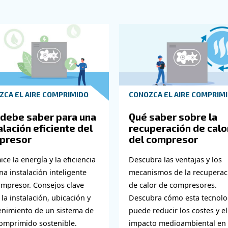
o circundante
sumen mucha energía, lo que se traduce en unas altas 
reducción de fugas, puede mejorar significativamente el
cturas hoy!
iste solo en reducir costes, sino también en mejorar la e
icas, puede lograr ahorros significativos.
tura ambiente, reducir fugas o invertir en nuevas tecnolog