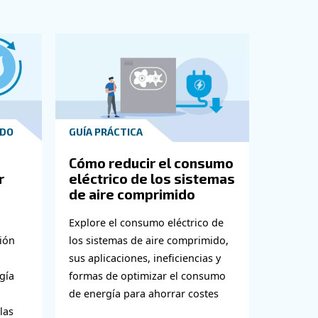
emisiones de CO2. La implementación de soluciones prác
 impacto en el medio ambiente local.
ficiencia. Si comprende los factores que contribuyen al a
ías, cada paso que dé hacia la eficiencia dará sus frutos