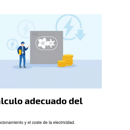
 utiliza
namiento
y
rimido
e pueden
primido,