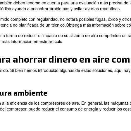
 de velocidad fija a una de velocidad variable. Supong
 producción varían durante el día y la semana. Si usted 
roducirá más aire comprimido, lo que provocará el derr
la posibilidad de cambiar a un compresor de tornillo de
 de aire a sus necesidades.
 se deben tener en cuent
omprimido
ido implica varios factores, como el tamaño del compreso
ión de calor también deben tenerse en cuenta para una 
tenimiento periódico ayudan a encontrar problemas y evi
a de aire comprimido completo con regularidad, no notar
 como la asistencia no planificada de un técnico.
Obteng