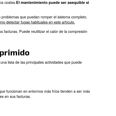
amos que
tiene un
oche de
a para un cálculo adecu
r, el número de horas de funcionamiento y el coste de la 
evaluación más precisa de los costes.
El mantenimiento
tar averías repentinas.
á posibles fugas, óxido y otros problemas que puedan ro
a más información sobre cómo detectar fugas habituales 