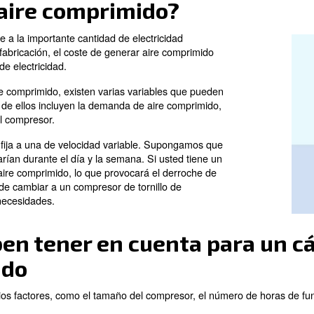
sto bajo presión para aumentar su densidad y presión. Se
gracias a sus diversos beneficios, como su fácil almace
de aire comprimido consume un alto consumo energético 
mundial.
aro el aire comprimido?
 principalmente a la importante cantidad de electricidad
talaciones de fabricación, el coste de generar aire comp
onsumo total de electricidad.
ara producir aire comprimido, existen varias variables qu
primido. Algunos de ellos incluyen la demanda de aire com
edad y el uso del compresor.