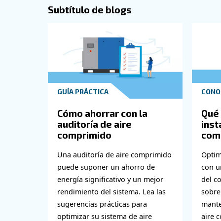
Impacto en el entorn
Las operaciones con aire comprimido con
tecnología de compresión adecuada y la 
¡Ahorre en sus fa
Ahorrar dinero en aire comprimido no cons
comprimido e implementa soluciones práct
Tanto si se trata de optimizar la tempera