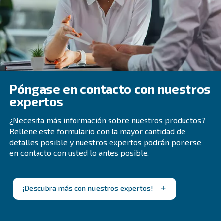
sistema de aire. Siempre estamos buscando nuevas fo
minimizar las caídas de presión, las fugas de aire y las 
transmisión.
Aunque los ahorros de estas actualizaciones no son cas
como los que obtiene de la recuperación de energía, si
eficiencia y ahorros adicionales. Dado que nuestros equ
construidos para durar, disfrutará de estas ventajas dur
Explore los últimos equipos
Si está interesado en nuestros últimos modelos de com
tornillo rotativo, no dude en ponerse en contacto con no
Nuestro equipo estará encantado de ayudarle a ejecutar
más eficiente. Encontrará máquinas de alto rendimiento
nuestra gama. Póngase en contacto con nosotros hoy 
empezar.