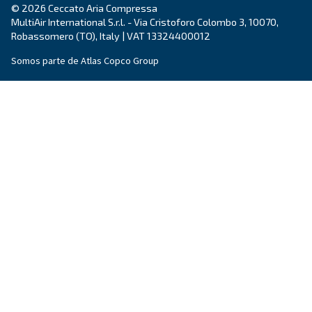
País
*
Email
*
Tu solicitud
*
Al enviar esta solicitud, Ceccato podrá ponerse en cont
a través de la información recopilada. Encontrará más i
nuestra política de privacidad.
He leído y acepto la política de privacidad