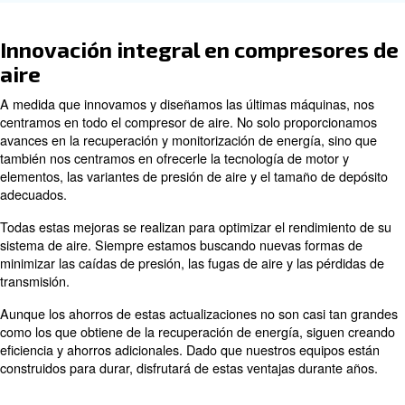
Tanto si necesita control integrado con nuestro ES4000
sincronización de varias unidades con el ECOntrol 6i o 
remota con ICONS, nuestras soluciones funcionan a la p
Puede leer más sobre estas herramientas en un artículo
La mayor ventaja de utilizar controles inteligentes y moni
remota es cómo pueden evitar el tiempo de inactividad 
proporcionan información útil. Por ejemplo, con ICONS, 
análisis únicos para ayudarle a tomar las mejores decis
todos sus equipos. Además, esta tecnología facilita la m
eficiencia energética.
Incluso si utiliza equipos más antiguos, puede seguir be
de la implementación de estos controles y herramientas
supervisión. Por lo general, se pueden añadir a casi cua
compresor de aire.