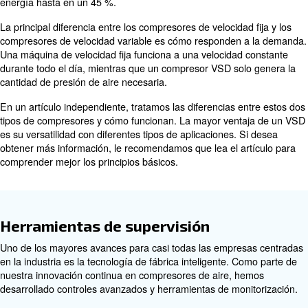
De hecho, nuestros modelos VSD con recuperación de 
ofrecen un ahorro de costes de hasta el 75 %. Esto fun
reutilizando el calor generado por un compresor de aire. 
compresor de aire con esta función, minimizará los resid
medida de lo posible.
Rendimiento del motor
Si actualmente utiliza un compresor de aire de velocidad 
posible que esa no sea la mejor solución para usted. Nu
modelos de accionamiento de velocidad variable (VSD) 
de imanes permanentes internos (iPM) pueden reducir 
energía hasta en un 45 %.
La principal diferencia entre los compresores de velocidad
compresores de velocidad variable es cómo responden 
Una máquina de velocidad fija funciona a una velocidad