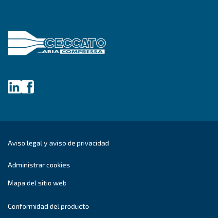
dar sentido a todo esto y guiarle hacia la mejor solución.
Escribe hoy mismo a un experto: obtén las respues
necesitas.
Nombre
*
Apellido
*
Empresa
*
Ciudad
*
Código postal
*