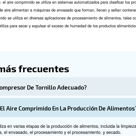
 de aire comprimido en 
ido es crucial en la industria de alimentos y bebidas. Gar
 incluyen el vapor de agua, las partículas sólidas y los 
a de filtración para aire comprimido, debe tener en cuenta
 tipos de filtros utilizados en sistemas de aire comprimido, inclu
 para eliminar contaminantes específicos.
Para obtener más infor
Los filtros se deben colocar en puntos estratégicos del sistema 
e uso.
 filtros deben sustituirse periódicamente para mantener su eficac