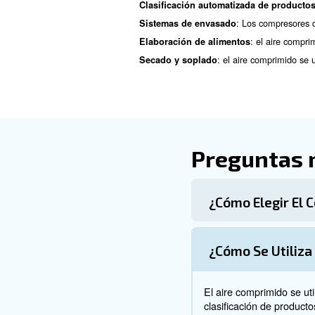
Aplicaciones
bebidas
La filtración del aire comprim
Los principales contaminantes
A la hora de elegir un sistem
: Hay varios
Tipos de filtros
tipo de filtro está diseñado
: 
Ubicación de los filtros
compresor y en los puntos d
: los
Sustitución periódica
el consumo de energía.