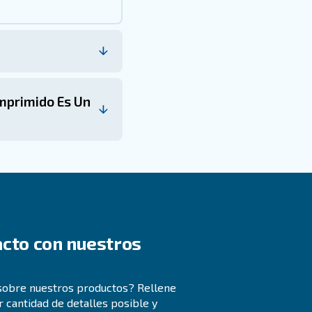
mprimido en alimentos y
 y bebidas, incluyendo:
e llenarlos de alimentos o bebidas, garantizando que están libr
omatizados para clasificar los productos según su tamaño, peso u
orman, llenan y sellan contenedores.
ocesamiento de alimentos, tales como corte, moldeado y mezcla.
ad de los productos alimenticios, lo que mejora su vida útil y 