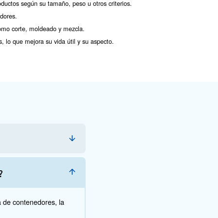
la industria de alimenta
antiza que el aire utilizado en la producción esté libre d
aerosoles de aceite.
 lo siguiente:
idos filtros de partículas, filtros coalescentes y filtros de carbó
mación, consulte nuestra página de filtros de aire comprimido.
de aire comprimido, incluso en la aspiración del compresor, des
ia. Los filtros obstruidos o sucios pueden reducir la calidad de