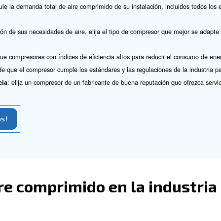
 bebidas?
a de compresores para la industria de alimentos y bebi
io y puro, eliminando cualquier riesgo de contaminación 
tros adecuados para garantizarle la máxima pureza.
 de aceite proporcionan aire comprimido con el máximo n
s industrias de alimentos y bebidas.
r la envergadura idónea
e alquiler?
adecuado para su aplicación de alimentos y bebidas impli