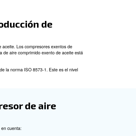
rsos equipos y procesos de la industria, como máquinas de llena
cionamiento más fluido y a un tiempo de parada reducido.
bebidas, cada uno con sus propias ventajas y aplicaciones
ir el aire y se utilizan comúnmente en operaciones más pequeñ
ra presurizar el aire y son conocidos por su eficiencia y fiabilid
s.
aceite ni lubricante para funcionar. En su lugar, se basan en d
dapta a la producción de