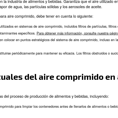
: Calcule la demanda total de aire comprimido de su i
s de aire
: En función de sus necesidades de aire, elija el tipo de
presor
: Busque compresores con índices de eficiencia altos 
compresor
: Asegúrese de que el compresor cumple los estándares y las
to
: elija un compresor de un fabricante de bue
o y la asistencia
stros expertos!