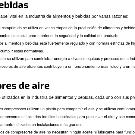
 y bebidas, mantener los más altos estándares de calida
mpresor adecuado para la producción de alimentos y beb
a tener en cuenta a la hora de conseguir aire puro. Ser 
adecuado para sus necesidades. En este artículo también a
iones comunes en la industria de alimentos y bebidas.
de los compresores de a
y de bebidas
mpeñan un papel vital en la industria de alimentos y be
: El aire comprimido se utiliza en varias etapas de la
producto
libre de contaminantes es crucial para mantener la seguridad y l
: El sector de alimentos y bebidas está fuertemente regul
tiva
 las empresas a cumplir estas normativas.