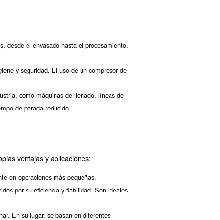
d y seguridad es de gran importancia. Para cumplir estas
idas.
consciente de la importancia de los compresores de aire p
prenderá sobre la eficiencia del compresor de aire, la fi
ire en la industria
bidas por varias razones:
 producción de alimentos y bebidas, desde el envasado hasta el
a calidad del producto.
ado y con normas estrictas de higiene y seguridad. El uso de u