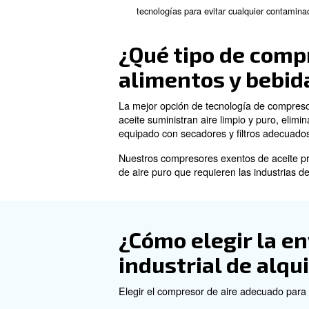
: Los 
Eficiencia operativa
envasado y controles neumát
Tipos de co
Existen varios tipos de compr
Compresores de pistón al
Compresores de tornillo r
para el funcionamiento cont
Compresores exentos de a
tecnologías para evitar cual
¿Qué tipo de