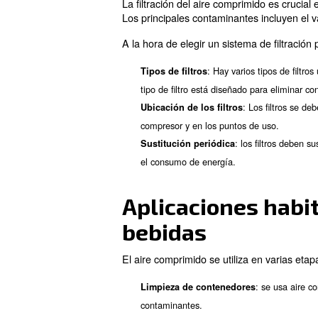
Determine sus necesidade
comprimido.
Considere el tipo de com
o exento de aceite).
Evalúe la eficiencia del 
Compruebe el cumplimien
Considere el mantenimient
¡Descubra más con nue