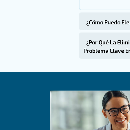
Aplicaciones
bebidas
El aire comprimido se utiliza
Limpieza de contenedore
contaminantes.
Clasificación automatiza
: L
Sistemas de envasado
Elaboración de alimentos
: el air
Secado y soplado