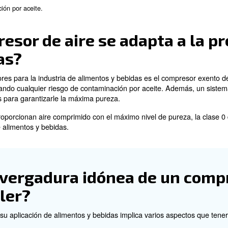
compresores de aire se utilizan para suministrar energía a dive
icos. Los compresores de aire eficientes contribuyen a un fun
mpresores de aire
esores de aire utilizados en la industria de alimentos y 
: Estos compresores utilizan un pistón para comprim
ternativos
: Estos compresores utilizan dos tornillos helicoidales pa
otativo
inuo y son ampliamente utilizados en instalaciones más grande
: Estos tipos de compresores de aire no necesitan ningún 
ceite
quier contaminación por aceite.
 compresor de aire se a