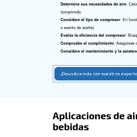
alimentos y
La mejor opción de tecnologí
aceite suministran aire limp
equipado con secadores y fil
Nuestros compresores exentos
de aire puro que requieren la
¿Cómo elegi
industrial d
Elegir el compresor de aire 