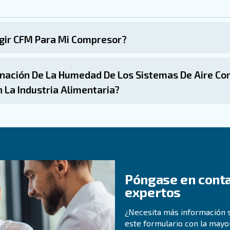
 habituales del aire co
 en varias etapas del proceso de producción de alimentos
: se usa aire comprimido para limpiar los contenedores antes d
s
: el aire comprimido se utiliza en sistemas aut
da de productos
os compresores de aire alimentan a máquinas de envasado que f
: el aire comprimido se utiliza en diversas aplicaciones de pr
e comprimido se utiliza para secar y expulsar el exceso de humed