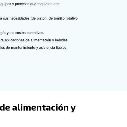
das es el compresor exento de aceite. Los compresores e
por aceite. Además, un sistema de aire comprimido exento
ivel de pureza, la clase 0 de la norma ISO 8573-1. Este
 de un compresor de air
ca varios aspectos que tener en cuenta: