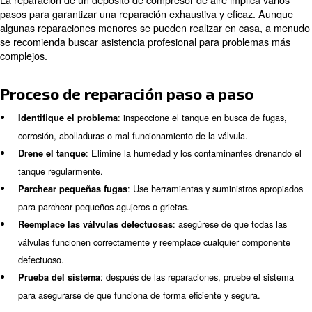
Por qué debería preocuparse po
reparación de depósitos
Descuidar la reparación del depósito del compresor de 
tener graves consecuencias, incluidos fallos de la bomba
compresor, ineficiencias y peligros potenciales, como ex
Una reparación y un mantenimiento adecuados son esen
garantizar la durabilidad y el funcionamiento seguro del 
Riesgos de no reparar un tanque 
: un tanque comprometido pu
Peligros para la seguridad
explosiones violentas, causando lesiones graves o muertes
reducida: las fugas y las averías pu
Eficiencia // Eficacia
eficiencia // eficacia del sistema, lo que conlleva un aume