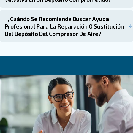
de aire comprimido. Una reparación y un mantenimiento
adecuados pueden prolongar la vida útil del equipo y evi
peligros.
Aunque algunas reparaciones menores se pueden realiz
se recomienda buscar asistencia profesional para prob
complejos para garantizar la longevidad y el rendimiento
sistema. Al comprender los problemas comunes, los pa
reparación y los consejos de mantenimiento, puede man
depósito de compresor de aire en excelentes condicione
años.
Para obtener soluciones integrales a los problemas de l
compresores de aire, incluidas piezas, reparaciones, alq
ventas, considere ponerse en contacto con profesionale
experiencia puede ayudarle a mantener la eficiencia // e
sistema de compresor de aire y garantizar su funcionam