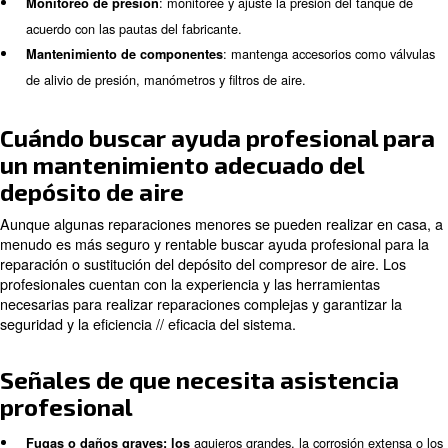
corrosión, abolladuras o mal funcionamiento de la válvula.
: Elimine la humedad y los contaminante
Drene el tanque
tanque regularmente.
: Use herramientas y suminist
Parchear pequeñas fugas
para parchear pequeños agujeros o grietas.
: asegúrese de que
Reemplace las válvulas defectuosas
válvulas funcionen correctamente y reemplace cualquier 
defectuoso.
: después de las reparaciones, pruebe
Prueba del sistema
para asegurarse de que funciona de forma eficiente y seg
Mantenimiento preventivo del
depósito de aire