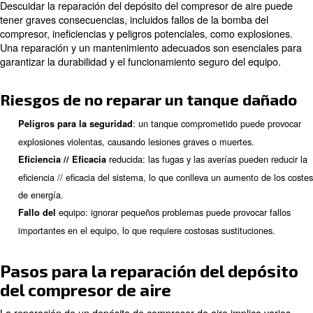
causar óxido y corrosión, debilitando la estructura del depó
Mal funcionamiento de la válvula: Las válvulas de ali
válvulas de drenaje o manómetros defectuosos pueden inte
funcionamiento del sistema.
físicos en el tanque p
Abolladuras y daños: los daños
comprometer su integridad y seguridad.
inconsi
Fluctuaciones de presión: una presión de aire
indicar problemas con el tanque o los componentes del c
¡Descubra más con nuestros expertos!