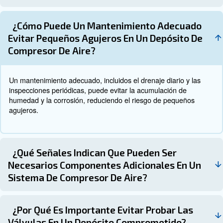
Señales de que necesita asiste
profesional
agujeros grandes, la corrosió
Fugas o daños graves: los
daños físicos significativos requieren una reparación profes
válvulas: evite probar válvulas en un tanque
Pruebas de
ya que esto puede provocar lesiones graves.
Ineficiencias del sistema: las fluctuaciones de presió
las ineficiencias pueden indicar problemas más profundos 
atención de expertos.
Póngase en contacto con el exp
La reparación del depósito del compresor de aire es un a
para mantener la eficiencia // eficacia y la seguridad de 