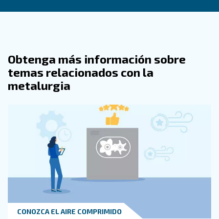
Compresor De Aire?
Un mantenimiento adecuado, incluidos el drenaje diar
inspecciones periódicas, puede evitar la acumulación
humedad y la corrosión, reduciendo el riesgo de peq
agujeros.
¿Qué Señales Indican Que Pueden Ser
Necesarios Componentes Adicionales 
Sistema De Compresor De Aire?
¿Por Qué Es Importante Evitar Probar
Válvulas En Un Depósito Comprometid